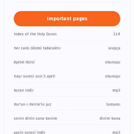
Important pages
Index of the Holy Quran
114
her canlı ölümü tadacaktır
arapça
Ayetel Kürsi
okunuşu
haşr suresi son 3 ayeti
okunuşu
kuran indir
mp3
Kur'an-ı Kerim'in juz
tamamı
senin dinin sana benim
dinim bana
yasin suresi indir
mp3