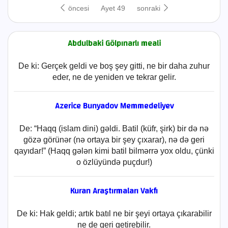
öncesi
Ayet 49
sonraki
Abdulbaki Gölpınarlı meali
De ki: Gerçek geldi ve boş şey gitti, ne bir daha zuhur
eder, ne de yeniden ve tekrar gelir.
Azerice Bunyadov Memmedeliyev
De: “Haqq (islam dini) gəldi. Batil (küfr, şirk) bir də nə
gözə görünər (nə ortaya bir şey çıxarar), nə də geri
qayıdar!” (Haqq gələn kimi batil bilmərrə yox oldu, çünki
o özlüyündə puçdur!)
Kuran Araştırmaları Vakfı
De ki: Hak geldi; artık batıl ne bir şeyi ortaya çıkarabilir
ne de geri getirebilir.