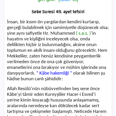
Sebe Suresi 49. ayet tefsiri
İnsan, bir kısım ön yargılardan kendini kurtarıp,
gerçeği bulabilmek için samimiyetle düşünecek olsa;
yine aynı safiyetle Hz. Muhammed
( s.a.s. )
’in
hayatını ve kişiliğini inceleyecek olsa, onda
delilikten hiçbir iz bulunmadığını, aksine onun
toplumun en akıllı insanı olduğunu görecektir. Hem
Mekkeliler, zaten henüz kendisine peygamberlik
verilmeden önce de ona çok güveniyor,
emanetlerini ona bırakıyor ve mühim işlerinde ona
danışıyorlardı.
“ Kâbe hakemliği ”
olarak bilinen şu
hâdise bunun canlı şâhididir:
Allah Resûlü’nün nübüvvetinden beş sene önce
Kâbe’yi tâmir eden Kureyşliler Hacer-i Esved’i
yerine kimin koyacağı hususunda anlaşamamış,
aralarında neredeyse kan dökülecek kadar sert
tartışma ve çekişmeler başlamıştı. Neticede Harem