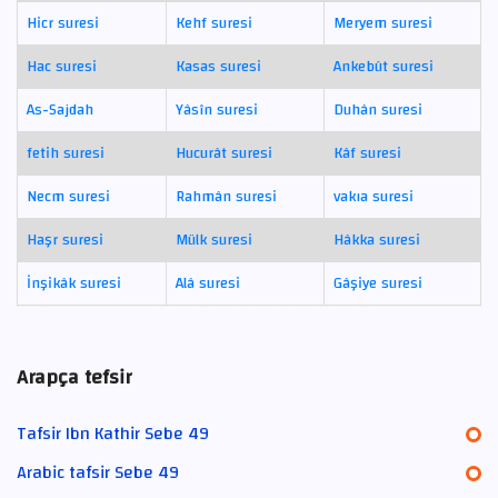
Hicr suresi
Kehf suresi
Meryem suresi
Hac suresi
Kasas suresi
Ankebût suresi
As-Sajdah
Yâsîn suresi
Duhân suresi
fetih suresi
Hucurât suresi
Kâf suresi
Necm suresi
Rahmân suresi
vakıa suresi
Haşr suresi
Mülk suresi
Hâkka suresi
İnşikâk suresi
Alâ suresi
Gâşiye suresi
Arapça tefsir
Tafsir Ibn Kathir Sebe 49
Arabic tafsir Sebe 49