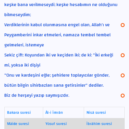
keşke bana verilmeseydi; keşke hesabımın ne olduğunu
bilmeseydim;
Verdiklerinin kabul olunmasına engel olan, Allah'ı ve
Peygamberini inkar etmeleri, namaza tembel tembel
gelmeleri, istemeye
Sekiz çift: Koyundan iki ve keçiden iki; de ki: "İki erkeği
mi, yoksa iki dişiyi
"Onu ve kardeşini eğle; şehirlere toplayıcılar gönder,
bütün bilgin sihirbazları sana getirsinler" dediler.
Biz de herşeyi yazıp saymışızdır.
Bakara suresi
Âl-i İmrân
Nisâ suresi
Mâide suresi
Yûsuf suresi
İbrâhîm suresi