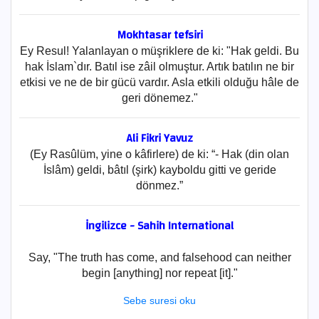
Mokhtasar tefsiri
Ey Resul! Yalanlayan o müşriklere de ki: "Hak geldi. Bu
hak İslam`dır. Batıl ise zâil olmuştur. Artık batılın ne bir
etkisi ve ne de bir gücü vardır. Asla etkili olduğu hâle de
geri dönemez."
Ali Fikri Yavuz
(Ey Rasûlüm, yine o kâfirlere) de ki: “- Hak (din olan
İslâm) geldi, bâtıl (şirk) kayboldu gitti ve geride
dönmez.”
İngilizce - Sahih International
Say, "The truth has come, and falsehood can neither
begin [anything] nor repeat [it]."
Sebe suresi oku