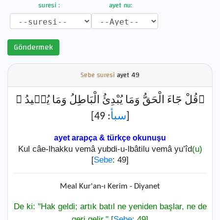
suresi :
ayet nu:
Göndermek
Sebe suresi
ayet
49
﴿قُلْ جَٓاءَ الْحَقُّ وَمَا يُبْدِئُ الْبَاطِلُ وَمَا يُع۪يدُ ﴾
: 49]
سبأ
[
ayet arapça & türkçe okunuşu
Kul câe-lhakku vemâ yubdi-u-lbâtilu vemâ yu’îd
(u)
[
Sebe
: 49]
Meal Kur'an-ı Kerim - Diyanet
De ki: "Hak geldi; artık batıl ne yeniden başlar, ne de
geri gelir." [
Sebe
: 49]