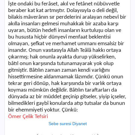
İşte ondaki bu ferâset, akıl ve fetânet nübüvvetle
beraber kat kat artmıştır. Dolayısıyla o deli değil,
bilakis mâverânın sır perdelerini aralayan nebevî bir
akılla insanları gelmesi muhakkak bir azaba karşı
uyaran, bütün hedefi insanların kurtuluşu olan ve
bu hususta hiçbir dünyevî menfaat beklentisi
olmayan, şefkat ve merhamet ummanı emsalsiz bir
insandır. Onun vasıtasıyla Allah Teâlâ hakkı ortaya
çıkarmış; hak onunla ayakta durup yükselirken,
bâtıl onun karşısında tutunamayarak yok olup
gitmiştir. Bâtılın zaman zaman kendi varlığını
hissettirmesine aldanmamak lâzımdır. Çünkü onun
tekrar geri dönüp, hak karşısında bir varlık ortaya
koyması mümkün değildir. Bâtılın taraftarları da
dünyada az bir müddet geçinip gitseler, yiyip içseler,
bilmedikleri gaybî konularda atıp tutsalar da bunun
bir ehemmiyeti yoktur. Çünkü:
Ömer Çelik Tefsiri
Sebe suresi Diyanet