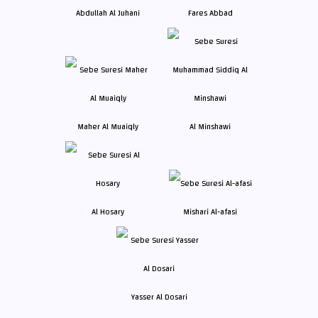
Abdullah Al Juhani
Fares Abbad
Maher Al Muaiqly
Al Minshawi
Al Hosary
Mishari Al-afasi
Yasser Al Dosari