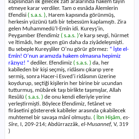
kapısından ilk gelecek zâtı aralarında hakem tâyin
etmeye karar verdiler. Tam o esnâda Âlemlerin
Efendisi
( s.a.s. )
, Harem kapısında görünmüş,
herkesin yüzünü tatlı bir tebessüm kaplamıştı. Zira
gelen Muhammedü’l-Emîn idi. Kureyş’in,
Peygamber Efendimiz
( s.a.s. )
’e karşı sevgi, hürmet
ve îtimâdı, her geçen gün daha da ziyâdeleşmişti.
Bu sebeple Kureyşliler O’nu görür görmez:
“ İşte el-
Emîn! O’nun aramızda hakem olmasına hepimiz
râzıyız! ”
dediler. Efendimiz
( s.a.s. )
da, her
kabîleden bir kişi seçmiş, ridâsını çıkarıp yere
sermiş, sonra Hacer-i Esved’i ridâsının üzerine
koydurup, seçtiği kişilerin her birine bir ucundan
tutturmuş, mübârek taşı birlikte taşımışlar, Allah
Resûlü
( s.a.s. )
de onu kendi elleriyle yerine
yerleştirmişti. Böylece Efendimiz, fetânet ve
firâsetini göstererek kabîleler arasında çıkabilecek
muhtemel bir savaşa mânî olmuştu.
( İbn Hişâm,
es-
Sîre,
I, 209-214; Abdürrazzâk,
el-Musannef,
V, 319
)