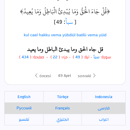
﴿قُلْ جَاءَ الْحَقُّ وَمَا يُبْدِئُ الْبَاطِلُ وَمَا يُعِيدُ﴾
: 49]
سبأ
[
kul cael hakku vema yübdiül batilü vema yüid
قل جاء الحق وما يبدئ الباطل وما يعيد
)
434
) - صفحة: (
22
- جزء: (
)
49
- آية: (
سبأ
سورة:
49 Ayet
öncesi
sonraki
English
Türkçe
Indonesia
Русский
Français
فارسی
اعراب
انجليزي
تفسير