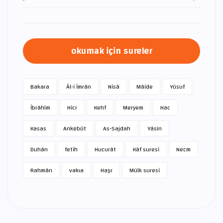
okumak için sureler
Bakara
Âl-i İmrân
Nisâ
Mâide
Yûsuf
İbrâhîm
Hicr
Kehf
Meryem
Hac
Kasas
Ankebût
As-Sajdah
Yâsîn
Duhân
fetih
Hucurât
Kâf suresi
Necm
Rahmân
vakıa
Haşr
Mülk suresi