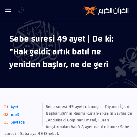
🌙
Sebe suresi 49 ayet | De ki:
"Hak geldi; artık batıl ne
yeniden başlar, ne de geri
Sebe suresi 49 ayeti okunuşu - Diyanet İşleri
Ayet
Başkanlığı'nın Resmi Kur'an-ı Kerim Sayfasıdır
mp3
, Abdulbaki Gölpınarlı meali, Kuran
Sayfada
Araştırmaları Vakfı & ayet nasıl okunur : Sebe
suresi - Saba aya 49 (Sheba).