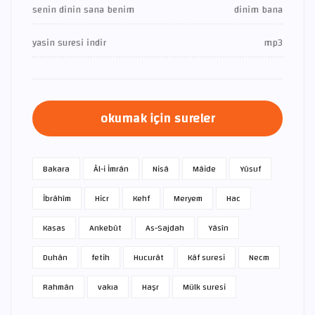
senin dinin sana benim
dinim bana
yasin suresi indir
mp3
okumak için sureler
Bakara
Âl-i İmrân
Nisâ
Mâide
Yûsuf
İbrâhîm
Hicr
Kehf
Meryem
Hac
Kasas
Ankebût
As-Sajdah
Yâsîn
Duhân
fetih
Hucurât
Kâf suresi
Necm
Rahmân
vakıa
Haşr
Mülk suresi