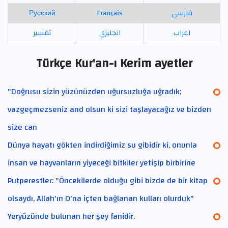
Русский
Français
فارسی
اعراب
انجليزي
تفسير
Türkçe Kur'an-ı Kerim ayetler
"Doğrusu sizin yüzünüzden uğursuzluğa uğradık;
vazgeçmezseniz and olsun ki sizi taşlayacağız ve bizden
size can
Dünya hayatı gökten indirdiğimiz su gibidir ki, onunla
insan ve hayvanların yiyeceği bitkiler yetişip birbirine
Putperestler: "Öncekilerde olduğu gibi bizde de bir kitap
olsaydı, Allah'ın O'na içten bağlanan kulları olurduk"
Yeryüzünde bulunan her şey fanidir.