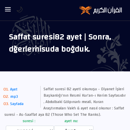
🌙
Saffat suresi 82 ayet | Sonra,
diğerlerini suda boğduk.
Saffat suresi 82 ayeti okunuşu - Diyanet İşleri
Ayet
Başkanlığı'nın Resmi Kur'an-ı Kerim Sayfasıdır
mp3
, Abdulbaki Gölpınarlı meali, Kuran
Sayfada
Araştırmaları Vakfı & ayet nasıl okunur : Saffat
suresi - As-Saaffat aya 82 (Those Who Set The Ranks).
suresi :
ayet nu: