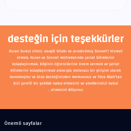
desteğin için teşekkürler
Kuran Suresi sitesi, sevgili kitabı ve arındırılmış Sünnet'i hizmet
etmek, Kuran ve Sünnet müfredatında şeriat bilimlerini
kolaylaştırmak, bilginin öğrencilerine önem vermek ve şeriat
bilimlerini kolaylaştırmak amacıyla mütevazı bir girişim olarak
kurulmuştur ve bize desteğinizden memnunuz ve Yüce Allah'tan
bizi şerefli bir şekilde kabul etmesini ve amellerimizi kabul
etmesini diliyoruz. .
Önemli sayfalar