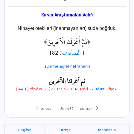
Kuran Araştırmaları Vakfı
Nihayet ötekileri (inanmayanları) suda boğduk.
﴿ثُمَّ أَغْرَقْنَا الْآخَرِينَ﴾
: 82]
الصافات
[
sümme agraknel 'aharin
ثم أغرقنا الآخرين
)
449
) - صفحة: (
23
- جزء: (
)
82
- آية: (
الصافات
سورة:
82 Ayet
öncesi
sonraki
English
Türkçe
Indonesia