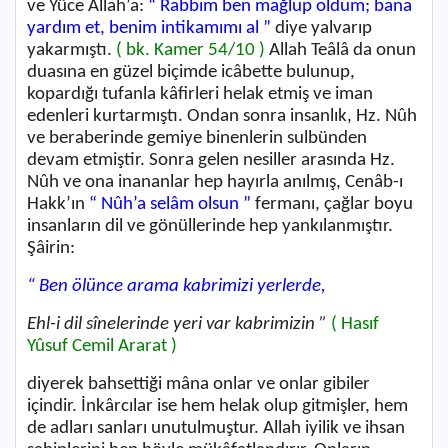
ve Yüce Allah’a:
“ Rabbim ben mağlup oldum; bana
yardım et, benim intikamımı al ”
diye yalvarıp
yakarmıştı.
( bk. Kamer 54/10 )
Allah Teâlâ da onun
duasına en güzel biçimde icâbette bulunup,
kopardığı tufanla kâfirleri helak etmiş ve iman
edenleri kurtarmıştı. Ondan sonra insanlık, Hz. Nûh
ve beraberinde gemiye binenlerin sulbünden
devam etmiştir. Sonra gelen nesiller arasında Hz.
Nûh ve ona inananlar hep hayırla anılmış, Cenâb-ı
Hakk’ın
“ Nûh’a selâm olsun ”
fermanı, çağlar boyu
insanların dil ve gönüllerinde hep yankılanmıştır.
Şâirin:
“ Ben ölünce arama kabrimizi yerlerde,
Ehl-i dil sînelerinde yeri var kabrimizin ”
( Hasıf
Yûsuf Cemil Ararat )
diyerek bahsettiği mâna onlar ve onlar gibiler
içindir. İnkârcılar ise hem helak olup gitmişler, hem
de adları sanları unutulmuştur. Allah iyilik ve ihsan