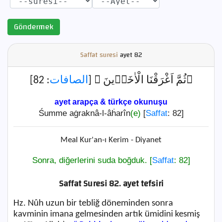
Göndermek
Saffat suresi
ayet
82
: 82]
الصافات
﴿ثُمَّ اَغْرَقْنَا الْاٰخَر۪ينَ ﴾ [
ayet arapça & türkçe okunuşu
Śumme aġraknâ-l-âḣarîn
(e)
[
Saffat
: 82]
Meal Kur'an-ı Kerim - Diyanet
Sonra, diğerlerini suda boğduk. [
Saffat
: 82]
Saffat Suresi 82. ayet tefsiri
Hz. Nûh uzun bir tebliğ döneminden sonra
kavminin imana gelmesinden artık ümidini kesmiş