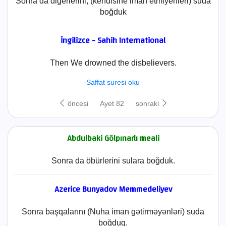
Sonra da diğerlerini, (kendisine iman etmiyenleri) suda
boğduk
İngilizce - Sahih International
Then We drowned the disbelievers.
Saffat suresi oku
öncesi
Ayet 82
sonraki
Abdulbaki Gölpınarlı meali
Sonra da öbürlerini sulara boğduk.
Azerice Bunyadov Memmedeliyev
Sonra başqalarını (Nuha iman gətirməyənləri) suda
boğduq.