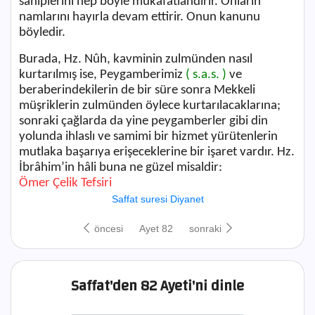
sahiplerini hep böyle mükâfatlandırır. Onların
namlarını hayırla devam ettirir. Onun kanunu
böyledir.
Burada, Hz. Nûh, kavminin zulmünden nasıl
kurtarılmış ise, Peygamberimiz
( s.a.s. )
ve
beraberindekilerin de bir süre sonra Mekkeli
müşriklerin zulmünden öylece kurtarılacaklarına;
sonraki çağlarda da yine peygamberler gibi din
yolunda ihlaslı ve samimi bir hizmet yürütenlerin
mutlaka başarıya erişeceklerine bir işaret vardır. Hz.
İbrâhim’in hâli buna ne güzel misaldir:
Ömer Çelik Tefsiri
Saffat suresi Diyanet
öncesi
Ayet 82
sonraki
Saffat'den 82 Ayeti'ni dinle