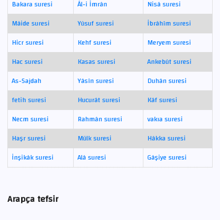
Bakara suresi
Âl-i İmrân
Nisâ suresi
Mâide suresi
Yûsuf suresi
İbrâhîm suresi
Hicr suresi
Kehf suresi
Meryem suresi
Hac suresi
Kasas suresi
Ankebût suresi
As-Sajdah
Yâsîn suresi
Duhân suresi
fetih suresi
Hucurât suresi
Kâf suresi
Necm suresi
Rahmân suresi
vakıa suresi
Haşr suresi
Mülk suresi
Hâkka suresi
İnşikâk suresi
Alâ suresi
Gâşiye suresi
Arapça tefsir