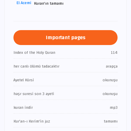
Kuran'ın tamamı
Important pages
Index of the Holy Quran
114
her canlı ölümü tadacaktır
arapça
Ayetel Kürsi
okunuşu
haşr suresi son 3 ayeti
okunuşu
kuran indir
mp3
Kur'an-ı Kerim'in juz
tamamı