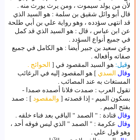
لأن من يولد سيموت ، ومن يرث يورث منه .
قال أبو وائل شقيق بن سلمة : هو السيد الذي
قد انتهى سؤدده ، وهو رواية علي بن أبي طلحة
عن ابن عباس ، قال : هو السيد الذي قد كمل
في جميع أنواع السؤدد .
وعن سعيد بن جبير أيضا : هو الكامل في جميع
صفاته وأفعاله .
و
قيل:
هو السيد المقصود في [
الحوائج .
وقال
السدي
] هو المقصود إليه في الرغائب
المستغاث به عند المصائب .
تقول العرب : صمدت فلانا أصمده صمدا -
بسكون الميم - إذا قصدته [
والمقصود
] : صمد
بفتح الميم .
وقال
قتادة : " الصمد " الباقي بعد فناء خلقه .
وقال
عكرمة : " الصمد " الذي ليس فوقه أحد ،
وهو قول علي .