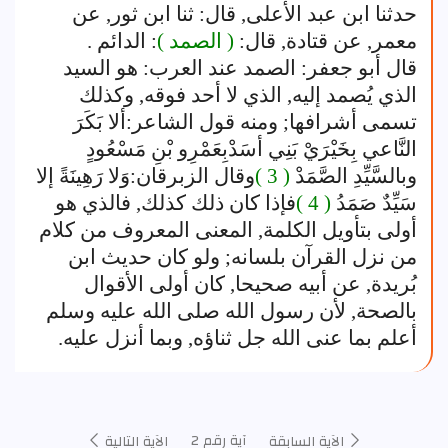
حدثنا ابن عبد الأعلى, قال: ثنا ابن ثور, عن
معمر, عن قتادة, قال:
( الصمد )
: الدائم .
قال أبو جعفر: الصمد عند العرب: هو السيد
الذي يُصمد إليه, الذي لا أحد فوقه, وكذلك
تسمى أشرافها; ومنه قول الشاعر:ألا بَكَرَ
النَّاعي بِخَيْرَيْ بَنِي أسَدْبِعَمْرِو بْنِ مَسْعُودٍ
وبالسَّيِّدِ الصَّمَدْ
( 3 )
وقال الزبرقان:وَلا رَهِينَةً إلا
سَيِّدٌ صَمَدُ
( 4 )
فإذا كان ذلك كذلك, فالذي هو
أولى بتأويل الكلمة, المعنى المعروف من كلام
من نزل القرآن بلسانه; ولو كان حديث ابن
بُريدة, عن أبيه صحيحا, كان أولى الأقوال
بالصحة, لأن رسول الله صلى الله عليه وسلم
أعلم بما عنى الله جل ثناؤه, وبما أنزل عليه.
آية رقم 2
الآية السابقة
الآية التالية