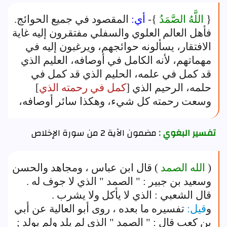
{
اللَّهُ الصَّمَدُ
}-
أي:
المقصود في جميع الحوائج.
فأهل العالم العلوي والسفلي مفتقرون إليه غاية
الافتقار، يسألونه حوائجهم، ويرغبون إليه في
مهماتهم، لأنه الكامل في أوصافه، العليم الذي
قد كمل في علمه، الحليم الذي قد كمل في
حلمه، الرحيم الذي [
كمل في رحمته الذي
]
وسعت رحمته كل شيء، وهكذا سائر أوصافه،
تفسير البغوي :
مضمون الآية 2 من سورة الإخلاص
(
الله الصمد
) قال ابن عباس ، ومجاهد والحسن
وسعيد بن جبير : " الصمد " الذي لا جوف له .
قال الشعبي : الذي لا يأكل ولا يشرب .
و
قيل:
تفسيره ما بعده ، روى أبو العالية عن أبي
بن كعب قال : " الصمد " الذي لم يلد ولم يولد ;