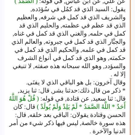
عن علي, عن ابن عباس, في قوله:
( الصَّمَدُ )
يقول: السيد الذي قد كمُل في سُؤدَده,
والشريف الذي قد كمل في شرفه, والعظيم
الذي قد عظم في عظمته, والحليم الذي قد
كمل في حلمه, والغني الذي قد كمل في غناه,
والجبَّار الذي قد كمل في جبروته, والعالم الذي
قد كمل في علمه, والحكيم الذي قد كمل في
حكمته, وهو الذي قد كمل في أنواع الشرف
والسؤدد, وهو الله سبحانه هذه صفته, لا تنبغي
إلا له .
وقال آخرون: بل هو الباقي الذي لا يفنَى.
* ذكر من قال ذلك:حدثنا بشر, قال: ثنا يزيد,
قال: ثنا سعيد, عن قتادة, في قوله:
( قُلْ هُوَ اللَّهُ
أَحَدٌ * اللَّهُ الصَّمَدُ * لَمْ يَلِدْ وَلَمْ يُولَدْ )
قال: كان
الحسن وقتادة يقولان: الباقي بعد خلقه, قال:
هذه سورة خالصة, ليس فيها ذكر شيء من أمر
الدنيا والآخرة .