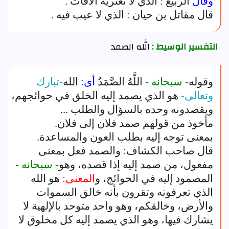
وقال
الربيع : الذي لا تعتريه الآفات .
قال مقاتل بن حيان : الذي لا عيب فيه .
التفسير الوسيط :
الله الصمد
وقوله
- سبحانه -
اللَّهُ الصَّمَدُ
أى:
الله
-تبارك
وتعالى-
هو الذي يصمد إليه الخلق في حوائجهم،
ويقصدونه وحده بالسؤال والطلب ...
مأخوذ من قولهم صمد فلان إلى فلان.
بمعنى توجه إليه بطلب العون والمساعدة.
قال صاحب الكشاف: والصمد فعل بمعنى
مفعول، من صمد إليه إذا قصده، وهو
- سبحانه -
المصمود إليه في الحوائج، و
المعنى:
هو الله
الذي تعرفونه وتقرون بأنه خالق السموات
والأرض، وخالقكم، وهو واحد متوحد بالإلهية لا
يشارك فيها، وهو الذي يصمد إليه كل مخلوق لا