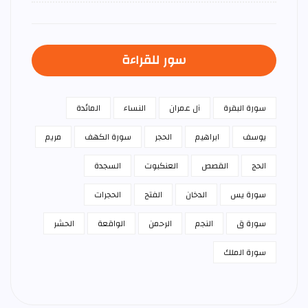
سور للقراءة
سورة البقرة
آل عمران
النساء
المائدة
يوسف
ابراهيم
الحجر
سورة الكهف
مريم
الحج
القصص
العنكبوت
السجدة
سورة يس
الدخان
الفتح
الحجرات
سورة ق
النجم
الرحمن
الواقعة
الحشر
سورة الملك