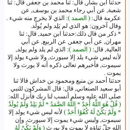
حدثنا ابن بشار, قال: ثنا محمد بن جعفر, قال: ثنا
شعبة, عن أبي رجاء محمد بن يوسف, عن
عكرمة قال:
( الصمد )
: الذي لا يخرج منه شيء .
وقال آخرون: هو الذي لم يَلِد ولم يُولَد.
* ذكر من قال ذلك:حدثنا ابن حميد, قال: ثنا
مهران, عن أبي جعفر, عن الربيع, عن أبي
العالية, قال:
( الصمد )
: الذي لم يلد ولم يولد,
لأنه ليس شيء يلد إلا سيورث, ولا شيء يولد إلا
سيموت, فأخبرهم تعالى ذكره أنه لا يورث ولا
يموت .
حدثنا أحمد بن منيع ومحمود بن خداش قالا ثنا
أبو سعيد الصنعاني, قال: قال المشركون للنبي
صلى الله عليه وسلم أنسب لنا ربك فأنزل الله:
( قُلْ هُوَ اللَّهُ أَحَدٌ * اللَّهُ الصَّمَدُ * لَمْ يَلِدْ وَلَمْ يُولَدْ
* وَلَمْ يَكُنْ لَهُ كُفُوًا أَحَدٌ )
لأنه ليس شيء يولد إلا
سيموت, وليس شيء يموت إلا سيورث, وإن
الله جلّ ثناؤه لا يموت ولا يورث
( وَلَمْ يَكُنْ لَهُ