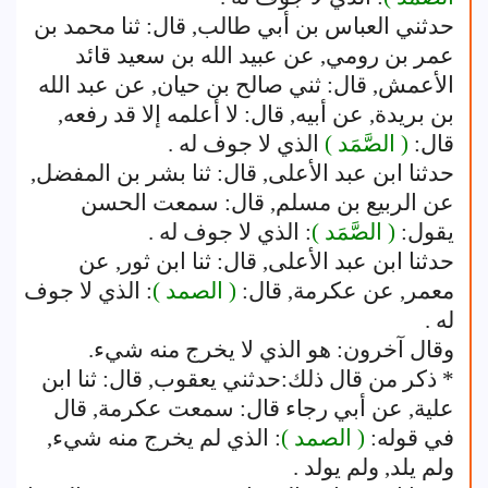
حدثني العباس بن أبي طالب, قال: ثنا محمد بن
عمر بن رومي, عن عبيد الله بن سعيد قائد
الأعمش, قال: ثني صالح بن حيان, عن عبد الله
بن بريدة, عن أبيه, قال: لا أعلمه إلا قد رفعه,
قال:
( الصَّمَد )
الذي لا جوف له .
حدثنا ابن عبد الأعلى, قال: ثنا بشر بن المفضل,
عن الربيع بن مسلم, قال: سمعت الحسن
يقول:
( الصَّمَد )
: الذي لا جوف له .
حدثنا ابن عبد الأعلى, قال: ثنا ابن ثور, عن
معمر, عن عكرمة, قال:
( الصمد )
: الذي لا جوف
له .
وقال آخرون: هو الذي لا يخرج منه شيء.
* ذكر من قال ذلك:حدثني يعقوب, قال: ثنا ابن
علية, عن أبي رجاء قال: سمعت عكرمة, قال
في قوله:
( الصمد )
: الذي لم يخرج منه شيء,
ولم يلد, ولم يولد .