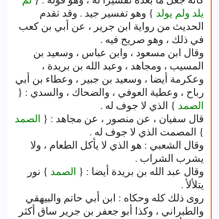
كأنه جعل ما بعده تفسيرا له ، وهو قوله : {
لم
يلد ولم يولد
} وهو تفسير جيد . وقد تقدم
الحديث من رواية ابن جرير ، عن أبي بن كعب
في ذلك ، وهو صريح فيه .
وقال ابن مسعود ، وابن عباس ، وسعيد بن
المسيب ، ومجاهد ، وعبد الله بن بريدة ،
وعكرمة أيضا ، وسعيد بن جبير ، وعطاء بن أبي
رباح ، وعطية العوفي ، والضحاك ، والسدي : {
الصمد
} الذي لا جوف له .
قال سفيان ، عن منصور ، عن مجاهد : {
الصمد
} المصمت الذي لا جوف له .
وقال الشعبي : هو الذي لا يأكل الطعام ، ولا
يشرب الشراب .
وقال عبد الله بن بريدة أيضا : {
الصمد
} نور
يتلألأ .
روى ذلك كله وحكاه : ابن أبي حاتم والبيهقي
والطبراني ، وكذا أبو جعفر بن جرير ساق أكثر