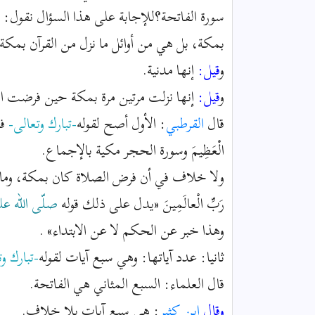
سورة الفاتحة؟للإجابة على هذا السؤال نقول: إ
بمكة، بل هي من أوائل ما نزل من القرآن بمكة.
و
قيل:
إنها مدنية.
و
قيل:
إنها نزلت مرتين مرة بمكة حين فرضت الص
قال
القرطبي
: الأول أصح لقوله
-تبارك وتعالى-
في 
الْعَظِيمَ وسورة الحجر مكية بالإجماع.
ولا خلاف في أن فرض الصلاة كان بمكة، وما حفظ 
رَبِّ الْعالَمِينَ «يدل على ذلك قوله
صلّى الله عل
وهذا خبر عن الحكم لا عن الابتداء» .
ثانيا: عدد آياتها: وهي سبع آيات لقوله
-تبارك و
قال العلماء: السبع المثاني هي الفاتحة.
وقال
ابن كثير
: هي سبع آيات بلا خلاف.