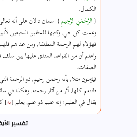
الكمال.
{
الرَّحْمَنِ الرَّحِيمِ
} اسمان دالان على أنه تعال
وعمت كل حي, وكتبها للمتقين المتبعين لأنبيا
فهؤلاء لهم الرحمة المطلقة, ومن عداهم فله
واعلم أن من القواعد المتفق عليها بين سلف الأ
الصفات.
فيؤمنون مثلا, بأنه رحمن رحيم, ذو الرحمة التي
فالنعم كلها, أثر من آثار رحمته, وهكذا في سائ
يقال في العليم: إنه عليم ذو علم, يعلم [
به
] ك
تفسير الآية 1 - سورة الفا