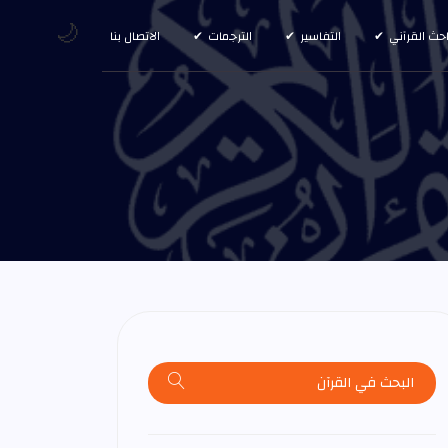
🌙
احث القرآني
التفاسير
الترجمات
الاتصال بنا