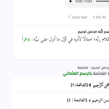
آية رقم 1
الآية التالية
 بسم الله الرحمن الرحيم
ربِّه؛ امتثالًا لأمره في أوَّل ما أنزل على نبيِّه:
﴿اقرَأ
رحمن الرحيم - مكتوبة
بالرسم العثماني
َّحۡمَٰنِ ٱلرَّحِيمِ ﴾ [الفاتحة: 1]
من الرحيم ﴾ [الفاتحة: 1]