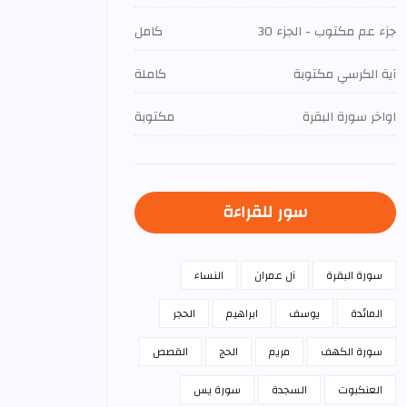
جزء عم مكتوب - الجزء 30
كامل
آية الكرسي مكتوبة
كاملة
اواخر سورة البقرة
مكتوبة
سور للقراءة
سورة البقرة
آل عمران
النساء
المائدة
يوسف
ابراهيم
الحجر
سورة الكهف
مريم
الحج
القصص
العنكبوت
السجدة
سورة يس