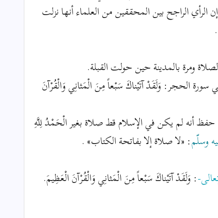
ن الرأي الراجح بين المحققين من العلماء أنها نزلت
لاة ومرة بالمدينة حين حولت القبلة.
سورة الحجر: وَلَقَدْ آتَيْناكَ سَبْعاً مِنَ الْمَثانِي وَالْقُرْآنَ
أنه لم يكن في الإسلام قط صلاة بغير الْحَمْدُ لِلَّهِ
يه وسلّم
: «لا صلاة إلا بفاتحة الكتاب» .
تعالى-
: وَلَقَدْ آتَيْناكَ سَبْعاً مِنَ الْمَثانِي وَالْقُرْآنَ الْعَظِيمَ.