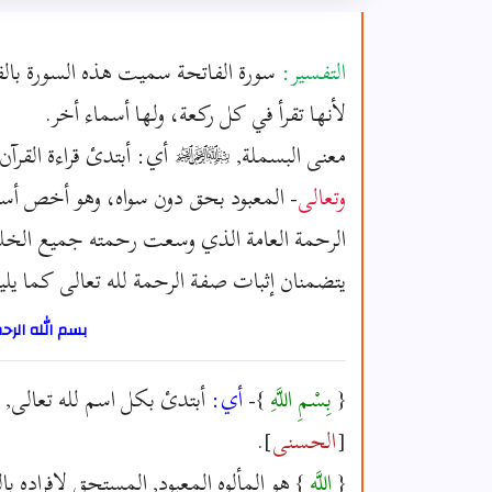
التفسير:
سورة الفاتحة سميت هذه السورة بالفا
لأنها تقرأ في كل ركعة، ولها أسماء أخر.
معنى البسملة, ﷽ أي: أبتدئ قراءة القرآن باس
وتعالى
- المعبود بحق دون سواه، وهو أخص أسماء
الرحمة العامة الذي وسعت رحمته جميع الخل
يتضمنان إثبات صفة الرحمة لله تعالى كما يلي
بسم الله الرح
{
بِسْمِ اللَّهِ
}-
أي:
أبتدئ بكل اسم لله تعالى, 
[
الحسنى
].
{
اللَّهِ
} هو المألوه المعبود, المستحق لإفراده