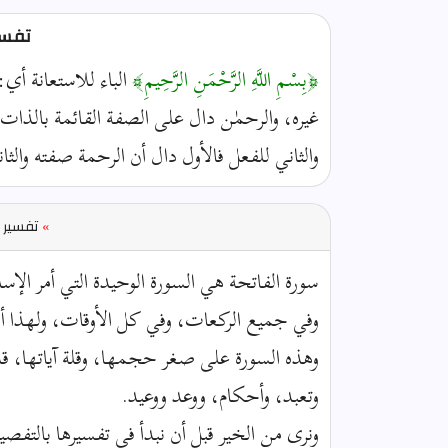
تفسير
﴿بِسْمِ اللَّهِ الرَّحْمَنِ الرَّحِيمِ﴾
الباء للاستعانة أي:
غيره، والرحمٰن دال على الصفة القائمة بالذات
والثاني للفعل فالأول دال أن الرحمة صفته والث
»
تفسير ا
سورة الفاتحة هي السورة الوحيدة التي أمر الإس
وفي جميع الركعات، وفي كل الأوقات، ولهذا 
وهذه السورة على صغر حجمها، وقلة آياتها، 
وتعبد، وأحكام، ووعد ووعيد.
ونرى من الخير قبل أن نبدأ في تفسيرها بالتفص