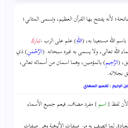
تحة؛ لأنه يفتتح بها القرآن العظيم، وتسمى المثاني؛
م الله مستعينا به، (
اللهِ
) علم على الرب -
تبارك
 الله تعالى، ولا يسمى به غيره سبحانه. (
الرَّحْمَنِ
) ذي
ق، (
الرَّحِيمِ
) بالمؤمنين، وهما اسمان من أسمائه تعالى،
ق بجلاله.
من الرحيم - تفسير السعدي
لأن لفظ {
اسم
} مفرد مضاف, فيعم جميع الأسماء
 بالعبادة, لما اتصف به من صفات الألوهية وهي صفات