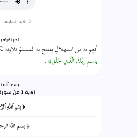
الآية السابقة
تدبر الآية:
أنعِم به من استهلالٍ يفتتح به المسلمُ تلاوته لكلام 
باسمِ ربِّكَ الَّذي خَلَق﴾
.
بسم الله ال
الآية 1 من سورة الفاتحة
﴿ بِسۡمِ ٱللَّهِ ٱلر
﴿ بسم الله الرح