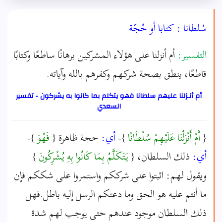
سُلطانا : كتابا أو حُجّة
التفسير:
أم أنزلنا على هؤلاء المشركين برهانًا ساطعًا وكتابًا
قاطعًا، ينطق بصحة شركهم وكفرهم بالله وآياته.
أم أنـزلنا عليهم سلطانا فهو يتكلم بما كانوا به يشركون - تفسير
السعدي
{
أَمْ أَنْزَلْنَا عَلَيْهِمْ سُلْطَانًا
}-
أي:
حجة ظاهرة {
فَهُوَ
}-
أي:
ذلك السلطان، {
يَتَكَلَّمُ بِمَا كَانُوا بِهِ يُشْرِكُونَ
}
ويقول لهم: اثبتوا على شرككم واستمروا على شككم فإن
ما أنتم عليه هو الحق وما دعتكم الرسل إليه باطل.فهل
ذلك السلطان موجود عندهم حتى يوجب لهم شدة