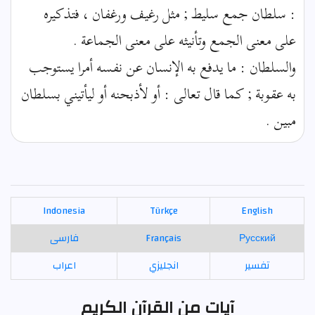
: سلطان جمع سليط ; مثل رغيف ورغفان ، فتذكيره
على معنى الجمع وتأنيثه على معنى الجماعة .
والسلطان : ما يدفع به الإنسان عن نفسه أمرا يستوجب
به عقوبة ; كما قال تعالى : أو لأذبحنه أو ليأتيني بسلطان
مبين .
Indonesia
Türkçe
English
Русский
Français
فارسی
تفسير
انجليزي
اعراب
آيات من القرآن الكريم