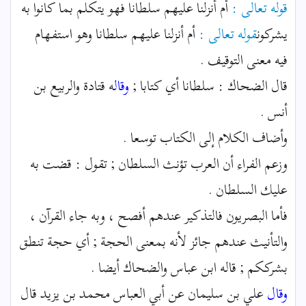
قوله تعالى :
أم أنزلنا عليهم سلطانا فهو يتكلم بما كانوا به
يشركون
قوله تعالى :
أم أنزلنا عليهم سلطانا وهو استفهام
فيه معنى التوقيف .
قال الضحاك : سلطانا أي كتابا ;
وقال
ه قتادة والربيع بن
أنس .
وأضاف الكلام إلى الكتاب توسعا .
وزعم الفراء أن العرب تؤنث السلطان ; تقول : قضت به
عليك السلطان .
فأما البصريون فالتذكير عندهم أفصح ، وبه جاء القرآن ،
والتأنيث عندهم جائز لأنه بمعنى الحجة ; أي حجة تنطق
بشرككم ; قاله ابن عباس والضحاك أيضا .
وقال
علي بن سليمان عن أبي العباس محمد بن يزيد قال