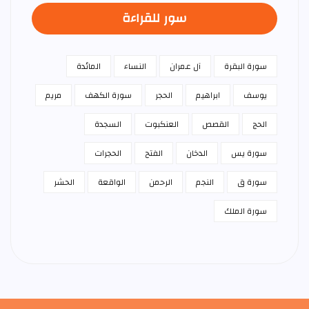
سور للقراءة
سورة البقرة
آل عمران
النساء
المائدة
يوسف
ابراهيم
الحجر
سورة الكهف
مريم
الحج
القصص
العنكبوت
السجدة
سورة يس
الدخان
الفتح
الحجرات
سورة ق
النجم
الرحمن
الواقعة
الحشر
سورة الملك