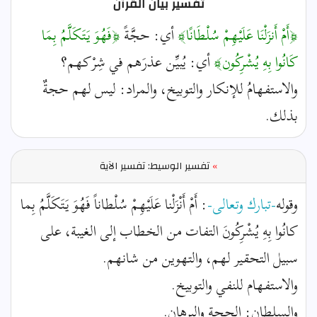
تفسير بيان القرآن
﴿أَمْ أَنزَلْنَا عَلَيْهِمْ سُلْطَانًا﴾
أي: حجَّةً
﴿فَهُوَ يَتَكَلَّمُ بِمَا
كَانُوا بِهِ يُشْرِكُون﴾
أي: يُبيِّن عذرَهم في شِرْكهم؟
والاستفهامُ للإنكار والتوبيخ، والمراد: ليس لهم حجةٌ
بذلك.
»
تفسير الوسيط: تفسير الآية
وقوله
-تبارك وتعالى-
: أَمْ أَنْزَلْنا عَلَيْهِمْ سُلْطاناً فَهُوَ يَتَكَلَّمُ بِما
كانُوا بِهِ يُشْرِكُونَ التفات من الخطاب إلى الغيبة، على
سبيل التحقير لهم، والتهوين من شانهم.
والاستفهام للنفي والتوبيخ.
والسلطان: الحجة والبرهان.