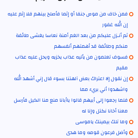
فمن خاف من موص جنفا أو إثما فأصلح بينهم فلا إثم عليه
إن الله غفور
ثم أنـزل عليكم من بعد الغم أمنة نعاسا يغشى طائفة
منكم وطائفة قد أهمتهم أنفسهم
فسوف تعلمون من يأتيه عذاب يخزيه ويحل عليه عذاب
مقيم
إن نقول إلا اعتراك بعض آلهتنا بسوء قال إني أشهد الله
واشهدوا أني بريء مما
فلما رجعوا إلى أبيهم قالوا ياأبانا منع منا الكيل فأرسل
معنا أخانا نكتل وإنا له
وما تلك بيمينك ياموسى
وأضل فرعون قومه وما هدى