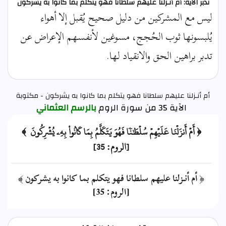
تدبر الآية: أم أنـزلنا عليهم سلطانا فهو يتكلم بما كانوا به يشركون
ليس مع المشركين من دليل صحيح يُقبل إلا أهواء
يُلبسونها ثوب الحُجج، مسوغين لأنفسهم الإعراض عن
تدبر براهين الحق والانقياد لها.
أم أنـزلنا عليهم سلطانا فهو يتكلم بما كانوا به يشركون - مكتوبة
الآية 35 من سورة الروم
بالرسم العثماني
﴿ أَمۡ أَنزَلۡنَا عَلَيۡهِمۡ سُلۡطَٰنٗا فَهُوَ يَتَكَلَّمُ بِمَا كَانُواْ بِهِۦ يُشۡرِكُونَ ﴾
[الروم: 35]
﴿ أم أنـزلنا عليهم سلطانا فهو يتكلم بما كانوا به يشركون ﴾
[الروم: 35]