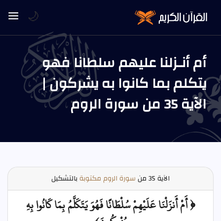
🌙
أم أنـزلنا عليهم سلطانا فهو
يتكلم بما كانوا به يشركون |
الآية 35 من سورة الروم
الآية
35 من
سورة الروم مكتوبة
بالتشكيل
﴿ أَمْ أَنزَلْنَا عَلَيْهِمْ سُلْطَانًا فَهُوَ يَتَكَلَّمُ بِمَا كَانُوا بِهِ