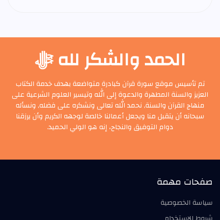
الحمد والشكر لله ﷻ
تم تأسيس موقع سورة قرآن كبادرة متواضعة بهدف خدمة الكتاب
العزيز والسنة المطهرة والدعوة إلى الله وتيسير العلوم الشرعية على
منهاج القرآن والسنة, نحمد الله تعالى ونشكره على فضله, ونسأله
سبحانه أن يتقبل منا ويجعل أعمالنا خالصة لوجهه الكريم وأن يرزقنا
دوام التوفيق والنجاح، إنه هو الولي الحميد.
صفحات مهمة
سياسة الخصوصية
شروط الاستخدام