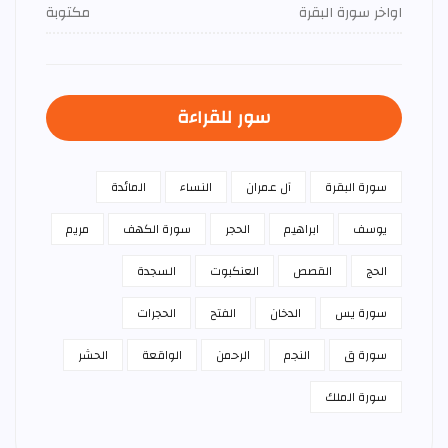
اواخر سورة البقرة
مكتوبة
سور للقراءة
سورة البقرة
آل عمران
النساء
المائدة
يوسف
ابراهيم
الحجر
سورة الكهف
مريم
الحج
القصص
العنكبوت
السجدة
سورة يس
الدخان
الفتح
الحجرات
سورة ق
النجم
الرحمن
الواقعة
الحشر
سورة الملك