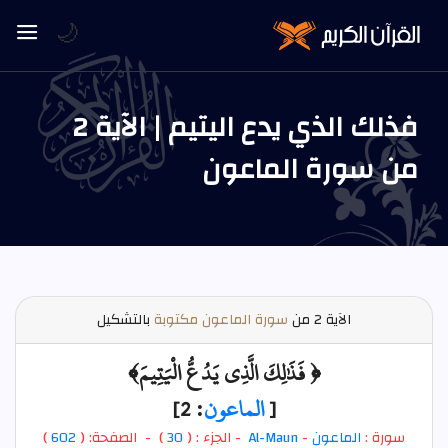
🌙
فذلك الذي يدع اليتيم | الآية 2
من سورة الماعون
الآية
2 من
سورة الماعون مكتوبة
بالتشكيل
﴿ فَذَٰلِكَ الَّذِي يَدُعُّ الْيَتِيمَ﴾
[
الماعون
: 2]
سورة :
الماعون
-
Al-Maun
- الجزء : (
30
) - الصفحة: (
602
)