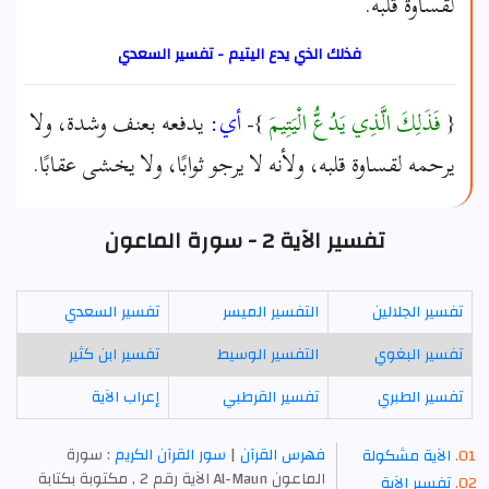
لقساوة قلبه.
فذلك الذي يدع اليتيم - تفسير السعدي
{
فَذَلِكَ الَّذِي يَدُعُّ الْيَتِيمَ
}-
أي:
يدفعه بعنف وشدة، ولا
يرحمه لقساوة قلبه، ولأنه لا يرجو ثوابًا، ولا يخشى عقابًا.
تفسير الآية 2 - سورة الماعون
تفسير الجلالين
التفسير الميسر
تفسير السعدي
تفسير البغوي
التفسير الوسيط
تفسير ابن كثير
تفسير الطبري
تفسير القرطبي
إعراب الآية
فهرس القرآن
|
سور القرآن الكريم
: سورة
الآية مشكولة
الماعون Al-Maun الآية رقم 2 , مكتوبة بكتابة
تفسير الآية