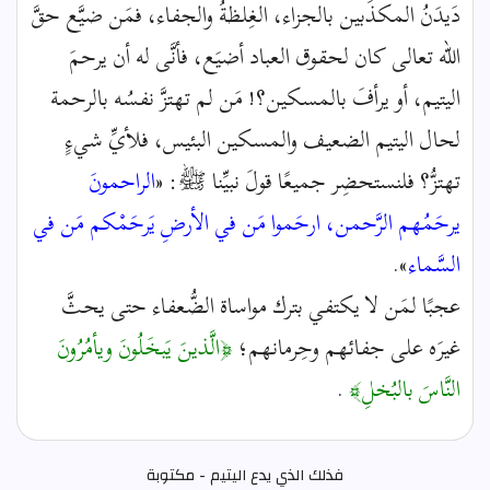
دَيدَنُ المكذِّبين بالجزاء، الغِلظةُ والجفاء، فمَن ضيَّع حقَّ
الله تعالى كان لحقوق العباد أضيَع، فأنَّى له أن يرحمَ
اليتيم، أو يرأفَ بالمسكين؟! مَن لم تهتزَّ نفسُه بالرحمة
لحال اليتيم الضعيف والمسكين البئيس، فلأيِّ شيءٍ
تهتزُّ؟ فلنستحضِر جميعًا قولَ نبيِّنا ﷺ: «
الراحمونَ
يرحَمُهم الرَّحمن، ارحَموا مَن في الأرضِ يَرحَمْكم مَن في
السَّماء
».
عجبًا لمَن لا يكتفي بترك مواساة الضُّعفاء حتى يحثَّ
غيرَه على جفائهم وحِرمانهم؛
﴿الَّذينَ يَبخَلُونَ ويأمُرُونَ
النَّاسَ بالبُخلِ﴾
.
فذلك الذي يدع اليتيم - مكتوبة