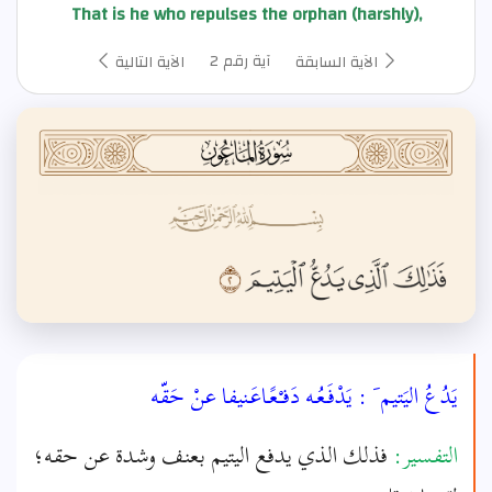
That is he who repulses the orphan (harshly),
آية رقم 2
الآية السابقة
الآية التالية
يَدُعُ اليَتيم َ : يَدْفَـعُـه دَفـْعًـاعَـنيفا عنْ حَقّه
التفسير:
فذلك الذي يدفع اليتيم بعنف وشدة عن حقه؛