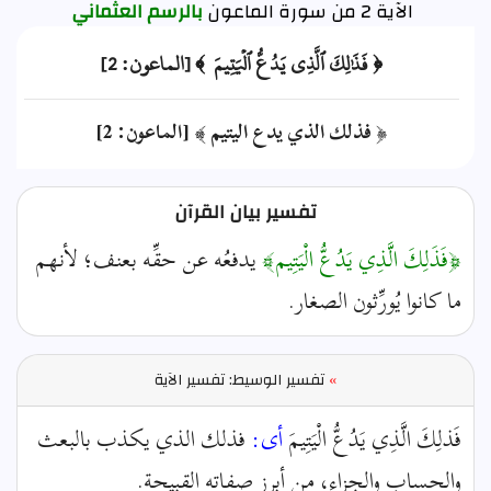
الآية 2 من سورة الماعون
بالرسم العثماني
﴿ فَذَٰلِكَ ٱلَّذِي يَدُعُّ ٱلۡيَتِيمَ ﴾ [الماعون: 2]
﴿ فذلك الذي يدع اليتيم ﴾ [الماعون: 2]
تفسير بيان القرآن
﴿فَذَلِكَ الَّذِي يَدُعُّ الْيَتِيم﴾
يدفعُه عن حقِّه بعنف؛ لأنهم
ما كانوا يُورِّثون الصغار.
»
تفسير الوسيط: تفسير الآية
فَذلِكَ الَّذِي يَدُعُّ الْيَتِيمَ
أى:
فذلك الذي يكذب بالبعث
والحساب والجزاء، من أبرز صفاته القبيحة.