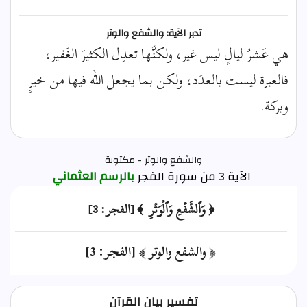
تدبر الآية: والشفع والوتر
هي عَشرُ ليالٍ ليس غير، ولكنَّها تعدِل الكثيرَ الغَفير،
فالعبرة ليست بالعدَد، ولكن بما يجعل الله فيها من خيرٍ
وبركة.
والشفع والوتر - مكتوبة
الآية 3 من سورة الفجر
بالرسم العثماني
﴿ وَٱلشَّفۡعِ وَٱلۡوَتۡرِ ﴾ [الفجر: 3]
﴿ والشفع والوتر ﴾ [الفجر: 3]
تفسير بيان القرآن