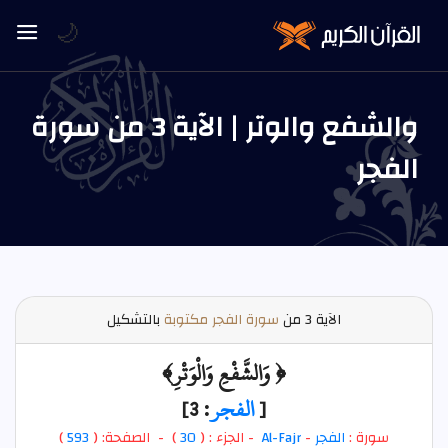
🌙
والشفع والوتر | الآية 3 من سورة
الفجر
الآية
3 من
سورة الفجر مكتوبة
بالتشكيل
﴿ وَالشَّفْعِ وَالْوَتْرِ﴾
[
الفجر
: 3]
سورة :
الفجر
-
Al-Fajr
- الجزء : (
30
) - الصفحة: (
593
)