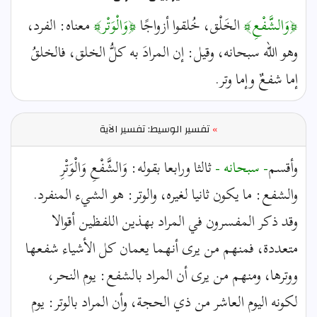
﴿وَالشَّفْعِ﴾
الخَلْق، خُلقوا أزواجًا
﴿وَالْوَتْر﴾
معناه: الفرد،
وهو الله سبحانه، وقيل: إن المرادَ به كلُّ الخلق، فالخلقُ
إما شفعٌ وإما وتر.
»
تفسير الوسيط: تفسير الآية
وأقسم
- سبحانه -
ثالثا ورابعا بقوله: وَالشَّفْعِ وَالْوَتْرِ
والشفع: ما يكون ثانيا لغيره، والوتر: هو الشيء المنفرد.
وقد ذكر المفسرون في المراد بهذين اللفظين أقوالا
متعددة، فمنهم من يرى أنهما يعمان كل الأشياء شفعها
ووترها، ومنهم من يرى أن المراد بالشفع: يوم النحر،
لكونه اليوم العاشر من ذي الحجة، وأن المراد بالوتر: يوم