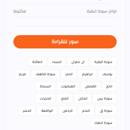
اواخر سورة البقرة
مكتوبة
سور للقراءة
سورة البقرة
آل عمران
النساء
المائدة
يوسف
ابراهيم
الحجر
سورة الكهف
مريم
الحج
القصص
العنكبوت
السجدة
سورة يس
الدخان
الفتح
الحجرات
سورة ق
النجم
الرحمن
الواقعة
الحشر
سورة الملك