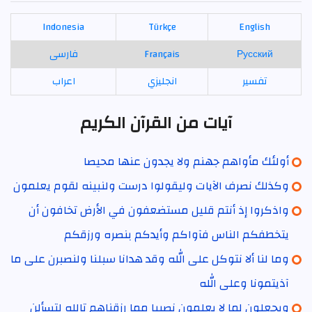
Indonesia
Türkçe
English
Русский
Français
فارسی
تفسير
انجليزي
اعراب
آيات من القرآن الكريم
أولئك مأواهم جهنم ولا يجدون عنها محيصا
وكذلك نصرف الآيات وليقولوا درست ولنبينه لقوم يعلمون
واذكروا إذ أنتم قليل مستضعفون في الأرض تخافون أن
يتخطفكم الناس فآواكم وأيدكم بنصره ورزقكم
وما لنا ألا نتوكل على الله وقد هدانا سبلنا ولنصبرن على ما
آذيتمونا وعلى الله
ويجعلون لما لا يعلمون نصيبا مما رزقناهم تالله لتسألن