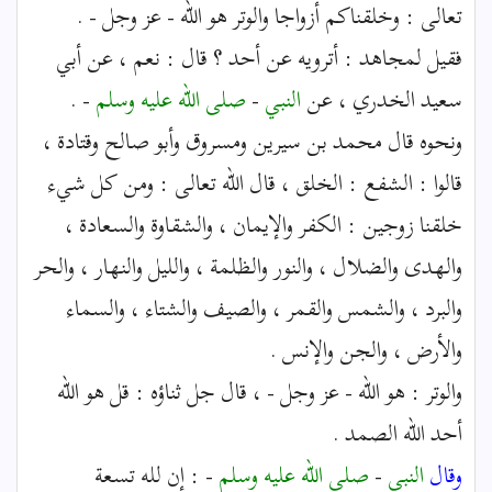
تعالى : وخلقناكم أزواجا والوتر هو الله - عز وجل - .
فقيل لمجاهد : أترويه عن أحد ؟ قال : نعم ، عن أبي
سعيد الخدري ، عن
النبي
-
صلى الله عليه وسلم
- .
ونحوه قال محمد بن سيرين ومسروق وأبو صالح وقتادة ،
قالوا : الشفع : الخلق ، قال الله تعالى : ومن كل شيء
خلقنا زوجين : الكفر والإيمان ، والشقاوة والسعادة ،
والهدى والضلال ، والنور والظلمة ، والليل والنهار ، والحر
والبرد ، والشمس والقمر ، والصيف والشتاء ، والسماء
والأرض ، والجن والإنس .
والوتر : هو الله - عز وجل - ، قال جل ثناؤه : قل هو الله
أحد الله الصمد .
وقال
النبي
-
صلى الله عليه وسلم
- : إن لله تسعة