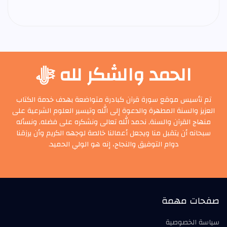
الحمد والشكر لله ﷻ
تم تأسيس موقع سورة قرآن كبادرة متواضعة بهدف خدمة الكتاب
العزيز والسنة المطهرة والدعوة إلى الله وتيسير العلوم الشرعية على
منهاج القرآن والسنة, نحمد الله تعالى ونشكره على فضله, ونسأله
سبحانه أن يتقبل منا ويجعل أعمالنا خالصة لوجهه الكريم وأن يرزقنا
دوام التوفيق والنجاح، إنه هو الولي الحميد.
صفحات مهمة
سياسة الخصوصية