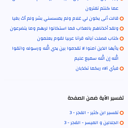
عما كنتم تفترون
قالت أنى يكون لي غلام ولم يمسسني بشر ولم أك بغيا
ولقد أخذناهم بالعذاب فما استكانوا لربهم وما يتضرعون
كتاب فصلت آياته قرآنا عربيا لقوم يعلمون
ياأيها الذين آمنوا لا تقدموا بين يدي الله ورسوله واتقوا
الله إن الله سميع عليم
فبأي آلاء ربكما تكذبان
تفسير الآية ضمن الصفحة
تفسير ابن كثير - الفجر - 3
الجلالين و الميسر - الفجر - 3