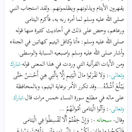
يقهرون الأيتام ويذلونهم ويظلمونهم..ولقد استجاب النبي
صلى الله عليه وسلم لما أمره ربه به، فأكرم اليتامى
ورعاهم، وحض على ذلك في أحاديث كثيرة منها قوله
صلى الله عليه وسلم: «أنا وكافل اليتيم كهاتين في الجنة»
وأشار صلى الله عليه وسلم بإصبعيه السبابة والوسطى.
ومن الآيات القرآنية التي وردت في هذا المعنى قوله
-تبارك
وتعالى-
: وَلا تَقْرَبُوا مالَ الْيَتِيمِ إِلَّا بِالَّتِي هِيَ أَحْسَنُ حَتَّى
يَبْلُغَ أَشُدَّهُ....وقد تكرر الأمر برعاية اليتيم، وبالمحافظة
على ماله في مطلع سورة النساء خمس مرات قال
-تبارك
وتعالى-
: وَآتُوا الْيَتامى أَمْوالَهُمْ ...
وقال
- سبحانه -
: وَإِنْ خِفْتُمْ أَلَّا تُقْسِطُوا فِي الْيَتامى
فَانْكِحُوا ما طابَ لَكُمْ مِنَ النِّساءِ، مَثْنى وَثُلاثَ وَرُباعَ ...