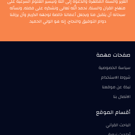
العزيز والسنة المطهرة والدعوة إلى الله وتيسير العلوم الشرعية على
منهاج القرآن والسنة, نحمد الله تعالى ونشكره على فضله, ونسأله
سبحانه أن يتقبل منا ويجعل أعمالنا خالصة لوجهه الكريم وأن يرزقنا
دوام التوفيق والنجاح، إنه هو الولي الحميد.
صفحات مهمة
سياسة الخصوصية
شروط الاستخدام
نبذة عن موقعنا
الاتصال بنا
أقسام الموقع
الباحث القرآني
أحاديث نبوية