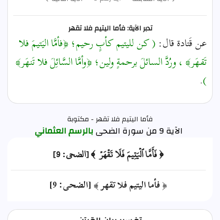
تدبر الآية: فأما اليتيم فلا تقهر
عن قَتادة قال:
( كن لليتيم كأبٍ رحيم؛
﴿فأمَّا اليَتيمَ فلا
تَقهَر﴾
، ورُدَّ السائلَ برحمةٍ ولين؛
﴿وأمَّا السَّائِلَ فلا تَنهَر﴾
.
)
فأما اليتيم فلا تقهر - مكتوبة
الآية 9 من سورة الضحى
بالرسم العثماني
﴿ فَأَمَّا ٱلۡيَتِيمَ فَلَا تَقۡهَرۡ ﴾ [الضحى: 9]
﴿ فأما اليتيم فلا تقهر ﴾ [الضحى: 9]