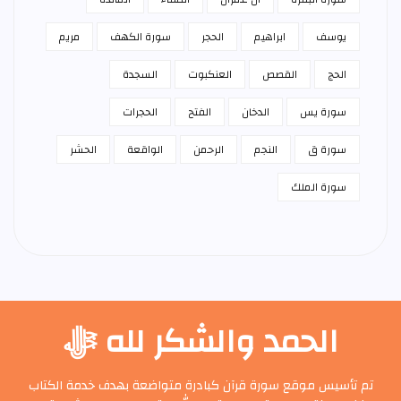
يوسف
ابراهيم
الحجر
سورة الكهف
مريم
الحج
القصص
العنكبوت
السجدة
سورة يس
الدخان
الفتح
الحجرات
سورة ق
النجم
الرحمن
الواقعة
الحشر
سورة الملك
الحمد والشكر لله ﷻ
تم تأسيس موقع سورة قرآن كبادرة متواضعة بهدف خدمة الكتاب