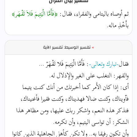
تفسير بيان القرآن
ثم أوصاه باليتامى والفقراء، فقال:
﴿فَأَمَّا الْيَتِيمَ فَلاَ تَقْهَر﴾
بأَخْذِ ماله.
»
تفسير الوسيط: تفسير الآية
فقال
-تبارك وتعالى-
: فَأَمَّا الْيَتِيمَ فَلا تَقْهَرْ ...
والقهر: التغلب على الغير والإذلال له.
أى: إذا كان الأمر كما أخبرتك من أنك كنت يتيما
فآويناك، وكنت ضالا فهديناك، وكنت فقيرا فأغنيناك،
فتذكر هذه النعم، واشكر ربك عليها، ومن مظاهر هذا
الشكر: أن تواسى اليتيم، وأن تكرمه.
وأن تكون رفيقا به.. ولا تكن كأهل الجاهلية الذين كانوا