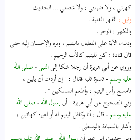
كهرني ، ولا ضربني ، ولا شتمني ... الحديث .
وقيل :
القهر الغلبة .
والكهر : الزجر .
ودلت الآية على اللطف باليتيم ، وبره والإحسان إليه حتى
قال قتادة : كن لليتيم كالأب الرحيم .
وروي عن أبي هريرة أن رجلا شكا إلى
النبي
-
صلى الله
عليه وسلم
- قسوة قلبه فقال : " إن أردت أن يلين ،
فامسح رأس اليتيم ، وأطعم المسكين " .
وفي الصحيح عن أبي هريرة : أن
رسول الله
-
صلى الله
عليه وسلم
- قال : أنا وكافل اليتيم له أو لغيره كهاتين ،
وأشار بالسبابة والوسطى .
ومن حديث ابن عمر أن
رسول الله
-
صلى الله عليه وسلم