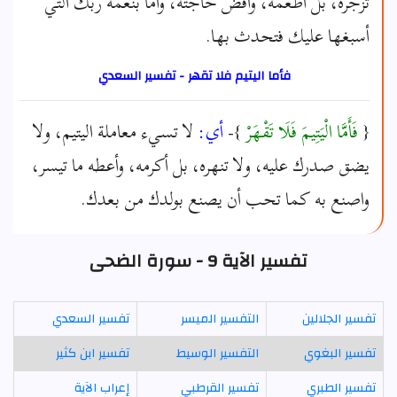
تزجره، بل أطعمه، واقض حاجته، وأما بنعمة ربك التي
أسبغها عليك فتحدث بها.
فأما اليتيم فلا تقهر - تفسير السعدي
{
فَأَمَّا الْيَتِيمَ فَلَا تَقْهَرْ
}-
أي:
لا تسيء معاملة اليتيم، ولا
يضق صدرك عليه، ولا تنهره، بل أكرمه، وأعطه ما تيسر،
واصنع به كما تحب أن يصنع بولدك من بعدك.
تفسير الآية 9 - سورة الضحى
تفسير الجلالين
التفسير الميسر
تفسير السعدي
تفسير البغوي
التفسير الوسيط
تفسير ابن كثير
تفسير الطبري
تفسير القرطبي
إعراب الآية