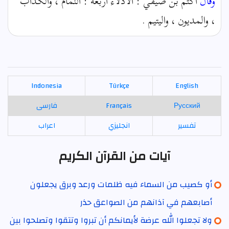
وقال
أكثم بن صيفي : الأذلاء أربعة : النمام ، والكذاب
، والمديون ، واليتيم .
Indonesia
Türkçe
English
Русский
Français
فارسی
تفسير
انجليزي
اعراب
آيات من القرآن الكريم
أو كصيب من السماء فيه ظلمات ورعد وبرق يجعلون
أصابعهم في آذانهم من الصواعق حذر
ولا تجعلوا الله عرضة لأيمانكم أن تبروا وتتقوا وتصلحوا بين