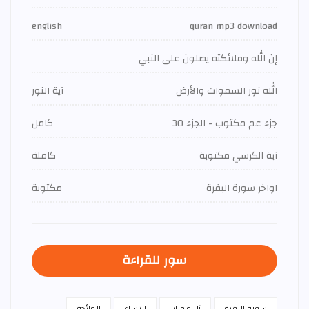
english
quran mp3 download
إن الله وملائكته يصلون على النبي
الله نور السموات والأرض
آية النور
جزء عم مكتوب - الجزء 30
كامل
آية الكرسي مكتوبة
كاملة
اواخر سورة البقرة
مكتوبة
سور للقراءة
سورة البقرة
آل عمران
النساء
المائدة