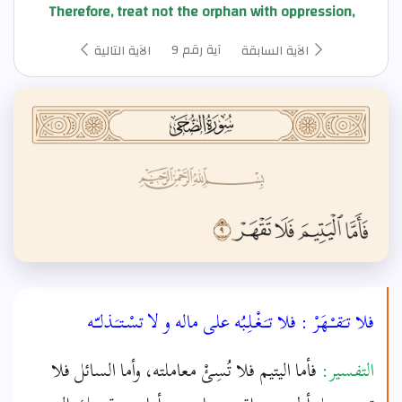
Therefore, treat not the orphan with oppression,
آية رقم 9
الآية السابقة
الآية التالية
فلا تـَقـْـهَرْ : فلا تـَـغْـلِـبُه على ماله و لا تسْـتـَـذلـّـه
التفسير:
فأما اليتيم فلا تُسِئْ معاملته، وأما السائل فلا