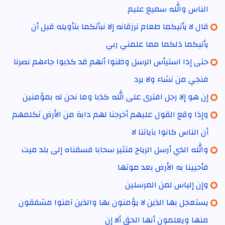
الناس والله سميع عليم
قال لا يأتيكما طعام ترزقانه إلا نبأتكما بتأويله قبل أن
يأتيكما ذلكما مما علمني ربي
حتى إذا استيأس الرسل وظنوا أنهم قد كذبوا جاءهم نصرنا
فنجي من نشاء ولا يرد
إن هو إلا رجل افترى على الله كذبا وما نحن له بمؤمنين
وإذا وقع القول عليهم أخرجنا لهم دابة من الأرض تكلمهم
أن الناس كانوا بآياتنا لا
والله الذي أرسل الرياح فتثير سحابا فسقناه إلى بلد ميت
فأحيينا به الأرض بعد موتها
وإن إلياس لمن المرسلين
يستعجل بها الذين لا يؤمنون بها والذين آمنوا مشفقون
منها ويعلمون أنها الحق ألا إن