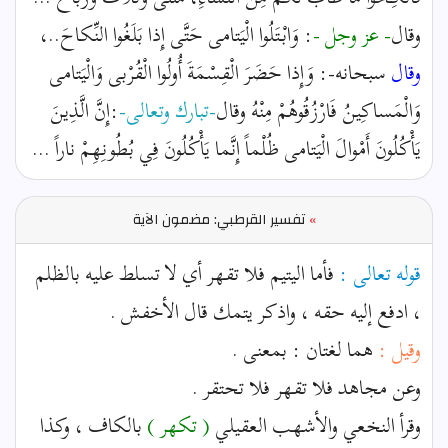
وقال
- عز وجل -
: وَابْتَلُوا الْيَتامى حَتَّى إِذا بَلَغُوا النِّكاحَ..،
وقال
سبحانه-: وَإِذا حَضَرَ الْقِسْمَةَ أُولُوا الْقُرْبى وَالْيَتامى
وَالْمَساكِينُ فَارْزُقُوهُمْ مِنْهُ وقال
-تبارك وتعالى-
:إِنَّ الَّذِينَ
يَأْكُلُونَ أَمْوالَ الْيَتامى ظُلْماً إِنَّما يَأْكُلُونَ فِي بُطُونِهِمْ ناراً ...
»
تفسير القرطبي: مضمون الآية
قوله تعالى :
فأما اليتيم فلا تقهر أي لا تسلط عليه بالظلم
، ادفع إليه حقه ، واذكر يتمك قال الأخفش .
وقيل :
هما لغتان : بمعنى .
وعن مجاهد فلا تقهر فلا تحتقر .
وقرأ النخعي والأشهب العقيلي
( تكهر )
بالكاف ، وكذا