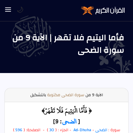
🌙
فأما اليتيم فلا تقهر | الآية 9 من
سورة الضحى
الآية
9 من
سورة الضحى مكتوبة
بالتشكيل
﴿ فَأَمَّا الْيَتِيمَ فَلَا تَقْهَرْ﴾
[
الضحى
: 9]
سورة :
الضحى
-
Ad-Dhuha
- الجزء : (
30
) - الصفحة: (
596
)