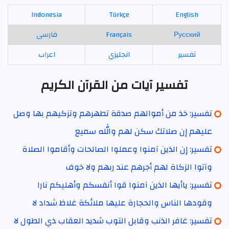
Indonesia
Türkçe
English
Русский
Français
فارسی
تفسير
انجليزي
اعراب
تفسير آيات من القرآن الكريم
تفسير: خذ من أموالهم صدقة تطهرهم وتزكيهم بها وصل
عليهم إن صلاتك سكن لهم والله سميع
تفسير: إن الذين آمنوا وعملوا الصالحات وأقاموا الصلاة
وآتوا الزكاة لهم أجرهم عند ربهم ولا خوف
تفسير: ياأيها الذين آمنوا قوا أنفسكم وأهليكم نارا
وقودها الناس والحجارة عليها ملائكة غلاظ شداد لا
تفسير: غافر الذنب وقابل التوب شديد العقاب ذي الطول لا