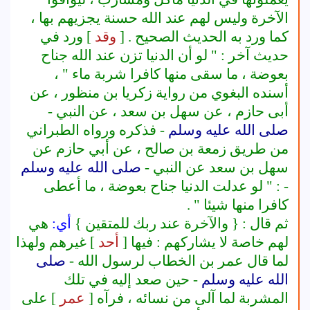
الآخرة وليس لهم عند الله حسنة يجزيهم بها ،
كما ورد به الحديث الصحيح . [
وقد
] ورد في
حديث آخر : " لو أن الدنيا تزن عند الله جناح
بعوضة ، ما سقى منها كافرا شربة ماء " ،
أسنده البغوي من رواية زكريا بن منظور ، عن
أبى حازم ، عن سهل بن سعد ، عن النبي -
صلى الله عليه وسلم
- فذكره ورواه الطبراني
من طريق زمعة بن صالح ، عن أبي حازم عن
سهل بن سعد عن النبي -
صلى الله عليه وسلم
- : " لو عدلت الدنيا جناح بعوضة ، ما أعطى
كافرا منها شيئا " .
ثم قال : {
والآخرة عند ربك للمتقين
}
أي:
هي
لهم خاصة لا يشاركهم : فيها [
أحد
] غيرهم ولهذا
لما قال عمر بن الخطاب لرسول الله -
صلى
الله عليه وسلم
- حين صعد إليه في تلك
المشربة لما آلى من نسائه ، فرآه [
عمر
] على