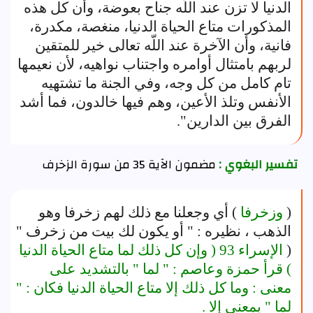
الدنيا لا تزن عند اللّه جناح بعوضة، وأن كل هذه
المذكورات متاع الحياة الدنيا، منغصة، مكدرة،
فانية، وأن الآخرة عند اللّه تعالى خير للمتقين
لربهم بامتثال أوامره واجتناب نواهيه، لأن نعيمها
تام كامل من كل وجه، وفي الجنة ما تشتهيه
الأنفس وتلذ الأعين، وهم فيها خالدون، فما أشد
الفرق بين الدارين".
تفسير البغوي :
مضمون الآية 35 من سورة الزخرف
(
وزخرفا
) أي وجعلنا مع ذلك لهم زخرفا وهو
الذهب ، نظيره : " أو يكون لك بيت من زخرف "
(
الإسراء 93 (
وإن كل ذلك لما متاع الحياة الدنيا
) قرأ حمزة وعاصم : " لما " بالتشديد على
معنى : وما كل ذلك إلا متاع الحياة الدنيا فكان : "
لما " بمعنى إلا .