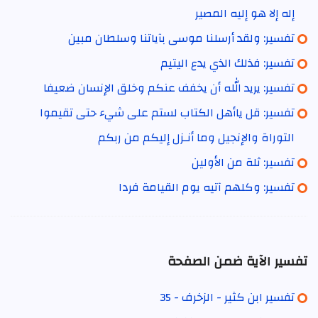
إله إلا هو إليه المصير
تفسير: ولقد أرسلنا موسى بآياتنا وسلطان مبين
تفسير: فذلك الذي يدع اليتيم
تفسير: يريد الله أن يخفف عنكم وخلق الإنسان ضعيفا
تفسير: قل ياأهل الكتاب لستم على شيء حتى تقيموا
التوراة والإنجيل وما أنـزل إليكم من ربكم
تفسير: ثلة من الأولين
تفسير: وكلهم آتيه يوم القيامة فردا
تفسير الآية ضمن الصفحة
تفسير ابن كثير - الزخرف - 35