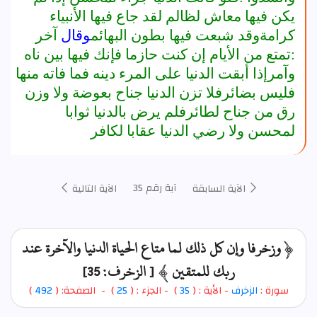
يكن فيها معاش لظالم لقد جاع فيها الأنبياء
كرامةوقد شبعت فيها بطون البهائم
وقال
آخر
:تمتع من الأيام إن كنت حازما فإنك فيها بين ناه
وآمرإذا أبقت الدنيا على المرء دينه فما فاته منها
فليس بضائرفلا تزن الدنيا جناح بعوضة ولا وزن
رق من جناح لطائرفلم يرض بالدنيا ثوابا
لمحسن ولا رضي الدنيا عقابا لكافر
آية رقم 35
الآية السابقة
الآية التالية
﴿ وزخرفا وإن كل ذلك لما متاع الحياة الدنيا والآخرة عند
ربك للمتقين ﴾ [ الزخرف: 35]
سورة :
الزخرف
- الأية : (
35
)
- الجزء : (
25
) - الصفحة: (
492
)