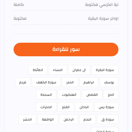
آية الكرسي مكتوبة
كاملة
اواخر سورة البقرة
مكتوبة
سور للقراءة
سورة البقرة
آل عمران
النساء
المائدة
يوسف
ابراهيم
الحجر
سورة الكهف
مريم
الحج
القصص
العنكبوت
السجدة
سورة يس
الدخان
الفتح
الحجرات
سورة ق
النجم
الرحمن
الواقعة
الحشر
سورة الملك