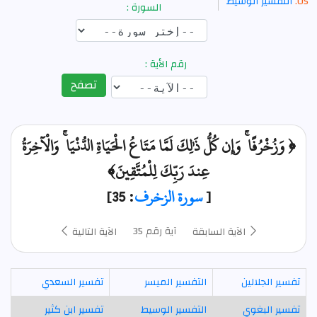
التفسير الوسيط
السورة :
رقم الأية :
تصفح
﴿ وَزُخْرُفًا ۚ وَإِن كُلُّ ذَٰلِكَ لَمَّا مَتَاعُ الْحَيَاةِ الدُّنْيَا ۚ وَالْآخِرَةُ
عِندَ رَبِّكَ لِلْمُتَّقِينَ﴾
[
سورة الزخرف
: 35]
آية رقم 35
الآية السابقة
الآية التالية
تفسير الجلالين
التفسير الميسر
تفسير السعدي
تفسير البغوي
التفسير الوسيط
تفسير ابن كثير