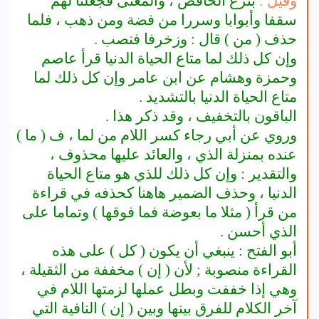
وقيل :
بنزع الخافض ، والمعنى فجعلنا لهم
سقفا وأبوابا وسررا من فضة ومن ذهب ، فلما
حذف ( من ) قال : وزخرفا فنصب .
وإن كل ذلك لما متاع الحياة الدنيا قرأ عاصم
وحمزة وهشام عن ابن عامر وإن كل ذلك لما
متاع الحياة الدنيا بالتشديد .
الباقون بالتخفيف ، وقد ذكر هذا .
وروي عن أبي رجاء كسر اللام من لما ، ف ( ما )
عنده بمنزلة الذي ، والعائد عليها محذوف ،
والتقدير : وإن كل ذلك للذي هو متاع الحياة
الدنيا ، وحذف الضمير هاهنا كحذفه في قراءة
من قرأ ( مثلا ما بعوضة فما فوقها ) وتماما على
الذي أحسن .
أبو الفتح : ينبغي أن يكون ( كل ) على هذه
القراءة منصوبة ; لأن ( إن ) مخففة من الثقيلة ،
وهي إذا خففت وبطل عملها لزمتها اللام في
آخر الكلام للفرق بينها وبين ( إن ) النافية التي