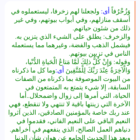
وَزُخْرُفاً
أى:
ولجعلنا لهم زخرفا، ليستعملوه في
أسقف منازلهم، وفي أبواب بيوتهم، وفي غير
ذلك من شئون حياتهم.
والزخرف: يطلق على الشيء الذي يتزين به.
فيشمل الذهب والفضة، وغيرهما مما يستعمله
الناس في تزيين بيوتهم.
وقوله: وَإِنْ كُلُّ ذلِكَ لَمَّا مَتاعُ الْحَياةِ الدُّنْيا،
وَالْآخِرَةُ عِنْدَ رَبِّكَ لِلْمُتَّقِينَ
أى:
وما كل ما ذكرناه
من البيوت الموصوفة بما ذكرناه من الصفات
السابقة، إلا شيء يتمتع به المتمتعون في
الحياة، التي أمرها إلى زوال واضمحلال..أما
الآخرة التي زينتها باقية لا تنتهي ولا تنقطع، فهي
عند ربك خاصة بالمؤمنين الصادقين، الذين آثروا
النعيم الباقي على النعيم الفاني، فقدموا في
دنياهم العمل الصالح، الذي ينفعهم في أخراهم.
وبعد هذا الحديث الجامع عن هوان شأن الدنيا