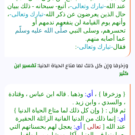
عند الله
-تبارك وتعالى-
، أتبع
- سبحانه -
ذلك ببيان
حال الذين يعرضون عن ذكر الله
-تبارك وتعالى-
،
وأنهم يوم القيامة لن ينفعهم ندمهم أو
تحسرهم، وسلى النبي
صلّى الله عليه وسلّم
عما أصابه منهم.
فقال
-تبارك وتعالى-
:
وزخرفا وإن كل ذلك لما متاع الحياة الدنيا
: تفسير ابن
كثير
{
وزخرفا
} ،
أي:
وذهبا . قاله ابن عباس ، وقتادة
، والسدي ، وابن زيد .
ثم قال : {
وإن كل ذلك لما متاع الحياة الدنيا
}
أي:
إنما ذلك من الدنيا الفانية الزائلة الحقيرة
عند الله [
تعالى
]
أي:
يعجل لهم بحسناتهم التي
يعملونها في الدنيا مآكل ومشارب ، ليوافوا