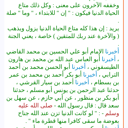
وخففه الآخرون على معنى : وكل ذلك متاع
الحياة الدنيا فيكون : " إن " للابتداء ، " وما " صلة
.
يريد : إن هذا كله متاع الحياة الدنيا يزول ويذهب
(
والآخرة عند ربك للمتقين
) خاصة ، يعني الجنة
.
أخبرنا
الإمام أبو علي الحسين بن محمد القاضي
،
أخبرنا
أبو العباس عبد الله بن محمد بن هارون
الطيسفوني ،
أخبرنا
أبو الحسن محمد بن أحمد
الترابي ،
أخبرنا
أبو بكر أحمد بن محمد بن عمر
بن بسطام ،
أخبرنا
أحمد بن سيار القرشي ،
حدثنا عبد الرحمن بن يونس أبو مسلم ، حدثنا
أبو بكر بن منظور ، عن أبي حازم ، عن سهل بن
سعد قال : قال رسول الله -
صلى الله عليه
وسلم
- : " لو كانت الدنيا تزن عند الله جناح
بعوضة ما سقى كافرا منها قطرة ماء " .