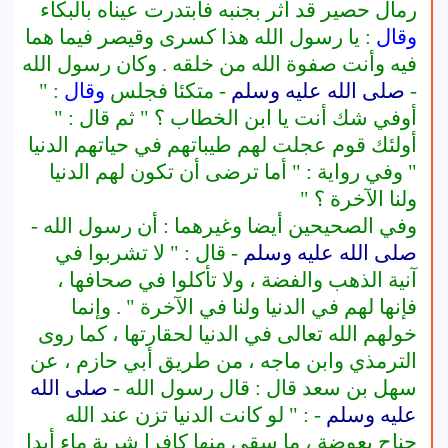
رمال حصير قد أثر بجنبه فابتدرت عيناه بالبكاء
وقال
: يا رسول الله هذا كسرى وقيصر فيما هما
فيه وأنت صفوة الله من خلقه . وكان رسول الله
-
صلى الله عليه وسلم
- متكئا فجلس
وقال
: "
أوفي شك أنت يا ابن الخطاب ؟ " ثم قال : "
أولئك قوم عجلت لهم طيباتهم في حياتهم الدنيا
" وفي رواية : " أما ترضى أن تكون لهم الدنيا
ولنا الآخرة ؟ "
وفي الصحيحين أيضا وغيرهما : أن رسول الله -
صلى الله عليه وسلم
- قال : " لا تشربوا في
آنية الذهب والفضة ، ولا تأكلوا في صحافها ،
فإنها لهم في الدنيا ولنا في الآخرة " . وإنما
خولهم الله تعالى في الدنيا لحقارتها ، كما روى
الترمذي وابن ماجه ، من طريق أبي حازم ، عن
سهل بن سعد قال : قال رسول الله -
صلى الله
عليه وسلم
- : " لو كانت الدنيا تزن عند الله
جناح بعوضة ، ما سقى منها كافرا شربة ماء أبدا