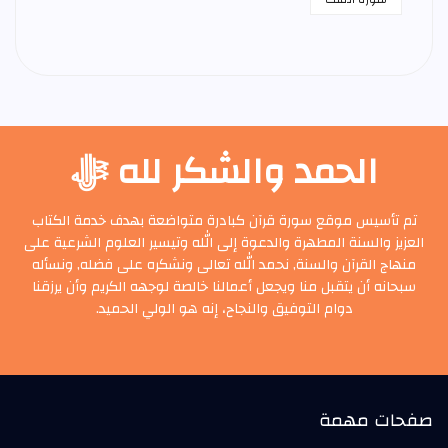
الحمد والشكر لله ﷻ
تم تأسيس موقع سورة قرآن كبادرة متواضعة بهدف خدمة الكتاب
العزيز والسنة المطهرة والدعوة إلى الله وتيسير العلوم الشرعية على
منهاج القرآن والسنة, نحمد الله تعالى ونشكره على فضله, ونسأله
سبحانه أن يتقبل منا ويجعل أعمالنا خالصة لوجهه الكريم وأن يرزقنا
دوام التوفيق والنجاح، إنه هو الولي الحميد.
صفحات مهمة