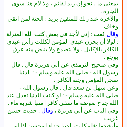
بمعنى ما ، نحو إن زيد لقائم ، ولا لام هنا سوى
الجارة .
والآخرة عند ربك للمتقين يريد : الجنة لمن اتقى
وخاف .
وقال
كعب : إني لأجد في بعض كتب الله المنزلة
: لولا أن يحزن عبدي المؤمن لكللت رأس عبدي
الكافر بالإكليل ، ولا يتصدع ولا ينبض منه عرق
بوجع .
وفي صحيح الترمذي عن أبي هريرة قال : قال
رسول الله
-
صلى الله عليه وسلم
- : الدنيا
سجن المؤمن وجنة الكافر .
وعن سهل بن سعد قال : قال
رسول الله
-
صلى الله عليه وسلم
- : لو كانت الدنيا تعدل عند
الله جناح بعوضة ما سقى كافرا منها شربة ماء .
وفي الباب عن أبي هريرة ،
وقال
: حديث حسن
غريب .
وأنشدوا :فلو كانت الدنيا جزاء لمحسن إذا لم