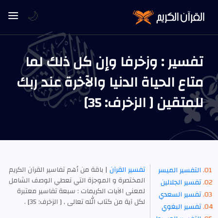
🌙
تفسير : وزخرفا وإن كل ذلك لما
متاع الحياة الدنيا والآخرة عند ربك
للمتقين [ الزخرف: 35]
تفسير القرآن
| باقة من أهم تفاسير القرآن الكريم
التفسير الميسر
المختصرة و الموجزة التي تعطي الوصف الشامل
تفسير الجلالين
لمعنى الآيات الكريمات : سبعة تفاسير معتبرة
تفسير السعدي
لكل آية من كتاب الله تعالى , [ الزخرف: 35] .
تفسير البغوي