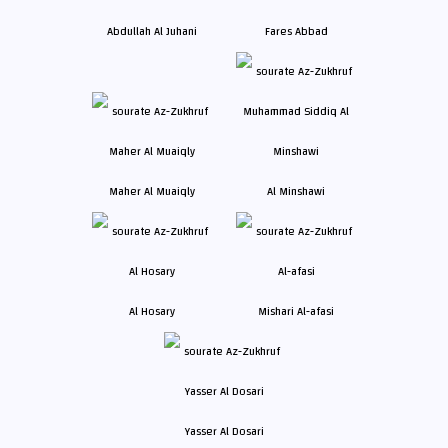
Abdullah Al Juhani
Fares Abbad
Maher Al Muaiqly
Al Minshawi
Al Hosary
Mishari Al-afasi
Yasser Al Dosari