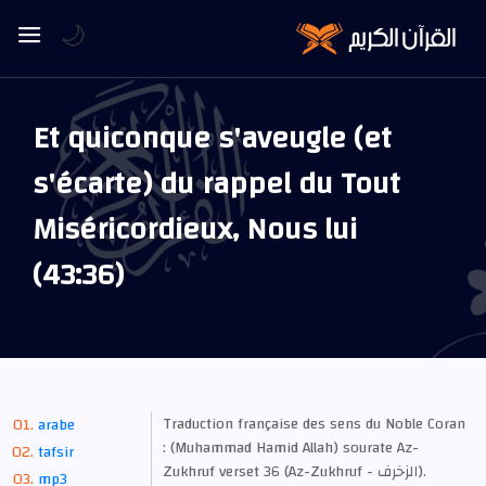
🌙
Et quiconque s'aveugle (et
s'écarte) du rappel du Tout
Miséricordieux, Nous lui
(43:36)
Traduction française des sens du Noble Coran
arabe
: (Muhammad Hamid Allah) sourate Az-
tafsir
Zukhruf verset 36 (Az-Zukhruf - الزخرف).
mp3