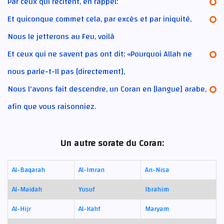
Par ceux qui récitent, en rappel:
Et quiconque commet cela, par excès et par iniquité,
Nous le jetterons au Feu, voilà
Et ceux qui ne savent pas ont dit: «Pourquoi Allah ne
nous parle-t-Il pas [directement],
Nous l'avons fait descendre, un Coran en [langue] arabe,
afin que vous raisonniez.
Un autre sorate du Coran:
Al-Baqarah
Al-Imran
An-Nisa
Al-Maidah
Yusuf
Ibrahim
Al-Hijr
Al-Kahf
Maryam