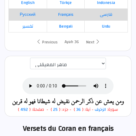
English
Türkçe
Indonesia
Русский
Français
فارسی
تفسير
Bengali
Urdu
Ayah 36
Previous
Next
اختيار قارئ الآية
ومن يعش عن ذكر الرحمن نقيض له شيطانا فهو له قرين
)
492
) - صفحة: (
25
- جزء: (
)
36
- آية: (
الزخرف
سورة:
Versets du Coran en français