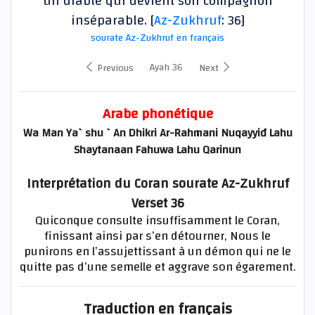
un diable qui devient son compagnon
inséparable. [
Az-Zukhruf
: 36]
sourate Az-Zukhruf en français
Ayah 36
Previous
Next
Arabe phonétique
Wa Man Ya`shu `An Dhikri Ar-Rahmani Nuqayyiđ Lahu
Shaytanaan Fahuwa Lahu Qarinun
Interprétation du Coran sourate Az-Zukhruf
Verset 36
Quiconque consulte insuffisamment le Coran,
finissant ainsi par s’en détourner, Nous le
punirons en l’assujettissant à un démon qui ne le
quitte pas d’une semelle et aggrave son égarement.
Traduction en français