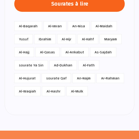
Sourates à lire
Al-Baqarah
Al-Imran
An-Nisa
Al-Maidah
Yusuf
Ibrahim
Al-Hijr
Al-Kahf
Maryam
Al-Hajj
Al-Qasas
Al-Ankabut
As-Sajdah
sourate Ya Sin
Ad-Dukhan
Al-Fath
Al-Hujurat
sourate Qaf
An-Najm
Ar-Rahman
Al-Waqiah
Al-Hashr
Al-Mulk