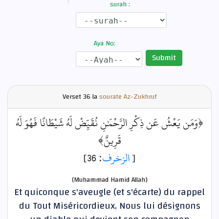
surah :
Aya No:
Submit
Verset
36 la
sourate Az-Zukhruf
﴿وَمَن يَعْشُ عَن ذِكْرِ الرَّحْمَٰنِ نُقَيِّضْ لَهُ شَيْطَانًا فَهُوَ لَهُ
قَرِينٌ﴾
: 36]
الزخرف
[
(Muhammad Hamid Allah)
Et quiconque s'aveugle (et s'écarte) du rappel
du Tout Miséricordieux, Nous lui désignons