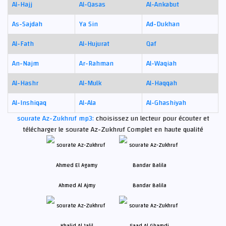
Al-Hajj
Al-Qasas
Al-Ankabut
As-Sajdah
Ya Sin
Ad-Dukhan
Al-Fath
Al-Hujurat
Qaf
An-Najm
Ar-Rahman
Al-Waqiah
Al-Hashr
Al-Mulk
Al-Haqqah
Al-Inshiqaq
Al-Ala
Al-Ghashiyah
sourate Az-Zukhruf mp3:
choisissez un lecteur pour écouter et
télécharger le sourate Az-Zukhruf Complet en haute qualité
Ahmed Al Ajmy
Bandar Balila