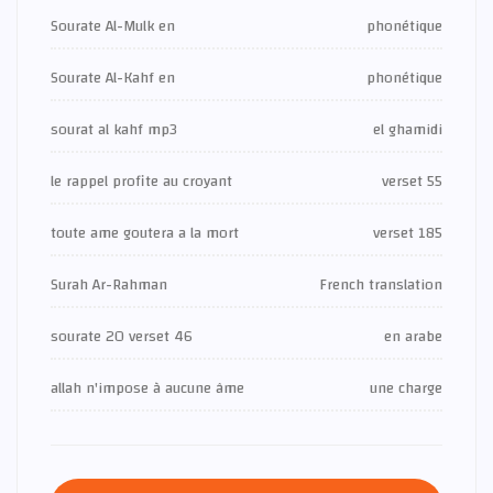
Sourate Al-Mulk en
phonétique
Sourate Al-Kahf en
phonétique
sourat al kahf mp3
el ghamidi
le rappel profite au croyant
verset 55
toute ame goutera a la mort
verset 185
Surah Ar-Rahman
French translation
sourate 20 verset 46
en arabe
allah n'impose à aucune âme
une charge