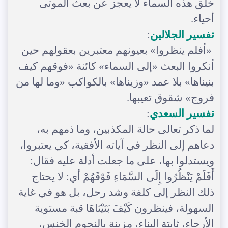
خلق هذه السماء لا يعجز عن بعث الموتى
أحياء.
تفسير الجلالين
:
«أفلم ينظروا» بعيونهم معتبرين بعقولهم حين
أنكروا البعث «إلى السماء» كائنة «فوقهم كيف
بنيناها» بلا عمد «وزيناها» بالكواكب «وما لها من
فروج» شقوق تعيبها.
تفسير السعدي
:
لما ذكر تعالى حالة المكذبين، وما ذمهم به،
دعاهم إلى النظر في آياته الأفقية، كي يعتبروا،
ويستدلوا بها، على ما جعلت أدلة عليه فقال:
أَفَلَمْ يَنْظُرُوا إِلَى السَّمَاءِ فَوْقَهُمْ أي: لا يحتاج
ذلك النظر إلى كلفة وشد رحل، بل هو في غاية
السهولة، فينظرون كَيْفَ بَنَيْنَاهَا قبة مستوية
الأرجاء، ثابتة البناء، مزينة بالنجوم الخنس،