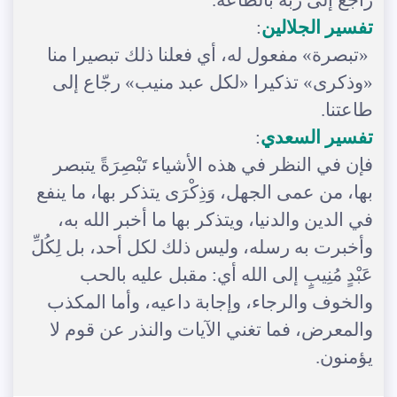
تفسير الجلالين
:
«تبصرة» مفعول له، أي فعلنا ذلك تبصيرا منا
«وذكرى» تذكيرا «لكل عبد منيب» رجّاع إلى
طاعتنا.
تفسير السعدي
:
فإن في النظر في هذه الأشياء تَبْصِرَةً يتبصر
بها، من عمى الجهل، وَذِكْرَى يتذكر بها، ما ينفع
في الدين والدنيا، ويتذكر بها ما أخبر الله به،
وأخبرت به رسله، وليس ذلك لكل أحد، بل لِكُلِّ
عَبْدٍ مُنِيبٍ إلى الله أي: مقبل عليه بالحب
والخوف والرجاء، وإجابة داعيه، وأما المكذب
والمعرض، فما تغني الآيات والنذر عن قوم لا
يؤمنون.