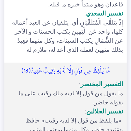
قاعدان وهو مبتدأ خبره ما قبله.
تفسير السعدي
:
إِذْ يَتَلَقَّى الْمُتَلَقِّيَانِ أي: يتلقيان عن العبد أعماله
كلها، واحد عَنِ الْيَمِينِ يكتب الحسنات و الآخر
عن الشِّمَالِ يكتب السيئات، وكل منهما قَعِيدٌ
بذلك متهيئ لعمله الذي أعد له، ملازم له
مَّا يَلْفِظُ مِن قَوْلٍ إِلَّا لَدَيْهِ رَقِيبٌ عَتِيدٌ(18)
التفسير المختصر
:
ما يقول من قول إلا لديه ملك رقيب على ما
يقوله حاضر.
تفسير الجلالين
:
«ما يلفظ من قول إلا لديه رقيب» حافظ
«عتيد» حاضر وكل منهما بمعنى المثنى.