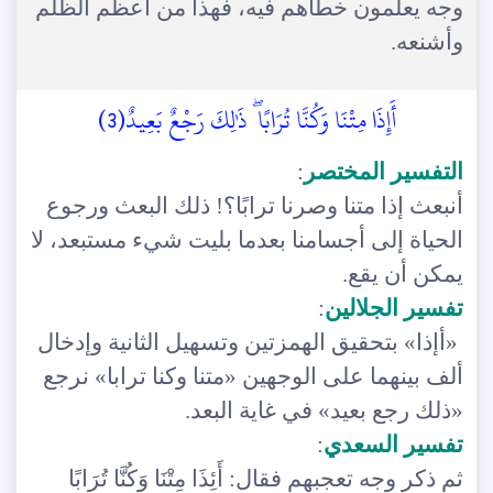
وجه يعلمون خطأهم فيه، فهذا من أعظم الظلم
وأشنعه.
أَإِذَا مِتْنَا وَكُنَّا تُرَابًا ۖ ذَٰلِكَ رَجْعٌ بَعِيدٌ(3)
التفسير المختصر
:
أنبعث إذا متنا وصرنا ترابًا؟! ذلك البعث ورجوع
الحياة إلى أجسامنا بعدما بليت شيء مستبعد، لا
يمكن أن يقع.
تفسير الجلالين
:
«أإذا» بتحقيق الهمزتين وتسهيل الثانية وإدخال
ألف بينهما على الوجهين «متنا وكنا ترابا» نرجع
«ذلك رجع بعيد» في غاية البعد.
تفسير السعدي
:
ثم ذكر وجه تعجبهم فقال: أَئِذَا مِتْنَا وَكُنَّا تُرَابًا