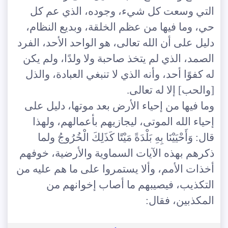
التي وسعت كل شيء، وجوده، الذي عم كل
حي، وما فيها من عظم الخلقة، وبديع النظام،
دليل على أن الله تعالى، هو الواحد الأحد، الفرد
الصمد، الذي لم يتخذ صاحبة ولا ولدًا، ولم يكن
له كفوًا أحد، وأنه الذي لا تنبغي العبادة، والذل
[والحب] إلا له تعالى.
وما فيها من إحياء الأرض بعد موتها، دليل على
إحياء الله الموتى، ليجازيهم بأعمالهم، ولهذا
قال: وَأَحْيَيْنَا بِهِ بَلْدَةً مَيْتًا كَذَلِكَ الْخُرُوجُ ولما
ذكرهم بهذه الآيات السماوية والأرضية، خوفهم
أخذات الأمم، وألا يستمروا على ما هم عليه من
التكذيب، فيصيبهم ما أصاب إخوانهم من
المكذبين، فقال: