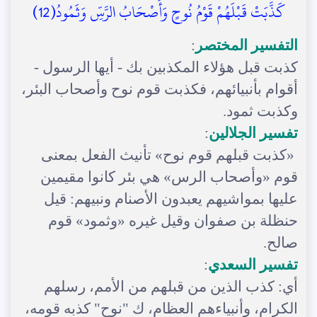
كَذَّبَتْ قَبْلَهُمْ قَوْمُ نُوحٍ وَأَصْحَابُ الرَّسِّ وَثَمُودُ(12)
التفسير المختصر
:
كذبت قبل هؤلاء المكذبين بك - أيها الرسول -
أقوام بأنبيائهم، فكذبت قوم نوح وأصحاب البئر،
وكذبت ثمود.
تفسير الجلالين
:
«كذبت قبلهم قوم نوح» تأنيث الفعل بمعنى
قوم «وأصحاب الرس» هي بئر كانوا مقيمين
عليها بمواشيهم يعبدون الأصنام ونبيهم: قيل
حنظلة بن صفوان وقيل غيره «وثمود» قوم
صالح.
تفسير السعدي
:
أي: كذب الذين من قبلهم من الأمم، رسلهم
الكرام، وأنبياءهم العظام، ك "نوح" كذبه قومه،