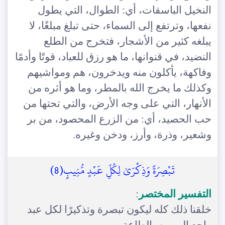
النخيل الباسقات، أي: الطوال، التي يطول
نفعها، وترتفع إلى السماء، حتى تبلغ مبلغًا، لا
يبلغه كثير من الأشجار، فتخرج من الطلع
النضيد، في قنوانها، ما هو رزق للعباد، قوتًا وأدمًا
وفاكهة، يأكلون منه ويدخرون، هم ومواشيهم
وكذلك ما يخرج الله بالمطر، وما هو أثره من
الأنهار، التي على وجه الأرض، والتي تحتها من
حب الحصيد، أي: من الزرع المحصود، من بر
وشعير، وذرة، وأرز، ودخن وغيره.
تَبْصِرَةً وَذِكْرَىٰ لِكُلِّ عَبْدٍ مُّنِيبٍ(8)
التفسير المختصر
:
خلقنا ذلك كله ليكون تبصرة وتذكيرًا لكل عبد
راجع إلى ربه بالطاعة.