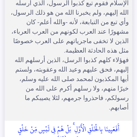
الإسلام فقوم تبع كذبوا الرسول، الذي أرسله
الله إليهم، ولم يخبرنا الله من هو ذلك الرسول،
وأي تبع من التبابعة، لأنه -والله أعلم- كان
مشهورًا عند العرب لكونهم من العرب العرباء،
الذين لا تخفى ماجرياتهم على العرب خصوصًا
مثل هذه الحادثة العظيمة.
فهؤلاء كلهم كذبوا الرسل، الذين أرسلهم الله
إليهم، فحق عليهم وعيد الله وعقوبته، ولستم
أيها المكذبون لمحمد صلى الله عليه وسلم،
خيرًا منهم، ولا رسلهم أكرم على الله من
رسولكم، فاحذروا جرمهم، لئلا يصيبكم ما
أصابهم.
أَفَعَيِينَا بِالْخَلْقِ الْأَوَّلِ ۚ بَلْ هُمْ فِي لَبْسٍ مِّنْ خَلْقٍ