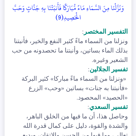
وَنَزَّلْنَا مِنَ السَّمَاءِ مَاءً مُّبَارَكًا فَأَنبَتْنَا بِهِ جَنَّاتٍ وَحَبَّ
الْحَصِيدِ(9)
التفسير المختصر
:
ونزلنا من السماء ماءً كثير النفع والخير، فأنبتنا
بذلك الماء بساتين، وأنبتنا ما تحصدونه من حب
الشعير وغيره.
تفسير الجلالين
:
«ونزلنا من السماء ماءً مباركا» كثير البركة
«فأنبتنا به جنات» بساتين «وحب» الزرع
«الحصيد» المحصود.
تفسير السعدي
:
وحاصل هذا، أن ما فيها من الخلق الباهر،
والشدة والقوة، دليل على كمال قدرة الله
تعالى، وما فيها من الحسن والإتقان، وبديع