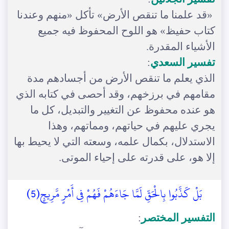
«قد علمنا ما تنقص الأرض» تأكل «منهم وعندنا
كتاب حفيظ» هو اللوح المحفوظ فيه جميع
الأشياء المقدرة.
تفسير السعدي
:
الذي يعلم ما تنقص الأرض من أجسادهم مدة
مقامهم في برزخهم، وقد أحصى في كتابه الذي
هو عنده محفوظ عن التغيير والتبديل، كل ما
يجري عليهم في حياتهم، ومماتهم، وهذا
الاستدلال، بكمال علمه، وسعته التي لا يحيط بها
إلا هو، على قدرته على إحياء الموتى.
بَلْ كَذَّبُوا بِالْحَقِّ لَمَّا جَاءَهُمْ فَهُمْ فِي أَمْرٍ مَّرِيجٍ(5)
التفسير المختصر
: