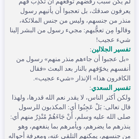
لم يكن سببَ رفضهم توقُّعُهم أن تَكْذِبَ فهم
يعرفون صدقك، بل تعجبوا أن يأتيهم رسول
منذر من جنسهم، وليس من جنس الملائكة،
وقالوا مِن تعجُّبهم: مجيء رسول من البشر إلينا
شيء عجيب!
تفسير الجلالين
:
«بل عجبوا أن جاءهم منذر منهم» رسول من
أنفسهم يخوّفهم بالنار بعد البعث «فقال
الكافرون هذا» الإنذار «شيء عجيب».
تفسير السعدي
:
ولكن أكثر الناس، لا يقدر نعم الله قدرها، ولهذا
قال تعالى: بَلْ عَجِبُوا أي: المكذبون للرسول
صلى الله عليه وسلم، أَنْ جَاءَهُمْ مُنْذِرٌ منهم أي:
ينذرهم ما يضرهم، ويأمرهم بما ينفعهم، وهو
من جنسهم، يمكنهم التلقي عنه، ومعرفة أحواله