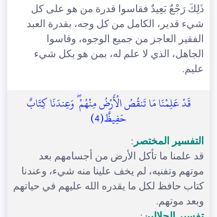
ذَلِكَ رَجْعٌ بَعِيدٌ فقاسوا قدرة من هو على كل
شيء قدير، الكامل من كل وجه، بقدرة العبد
الفقير العاجز من جميع الوجوه، وقاسوا
الجاهل، الذي لا علم له، بمن هو بكل شيء
عليم.
قَدْ عَلِمْنَا مَا تَنقُصُ الْأَرْضُ مِنْهُمْ ۖ وَعِندَنَا كِتَابٌ
حَفِيظٌ(4)
التفسير المختصر
:
قد علمنا ما تأكل الأرض من أجسامهم بعد
موتهم وتفنيه، لم يخف علينا منه شيء، وعندنا
كتاب حافظ لكل ما يقدره الله عليهم في حياتهم
وبعد موتهم.
تفسير الجلالين
: