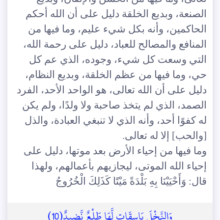
الصنعة، وبديع الخلقة دليل على أن الله أحكم
الحاكمين، وأنه بكل شيء عليم، وما فيها من
المنافع والمصالح للعباد، دليل على رحمة الله،
التي وسعت كل شيء، وجوده، الذي عم كل
حي، وما فيها من عظم الخلقة، وبديع النظام،
دليل على أن الله تعالى، هو الواحد الأحد، الفرد
الصمد، الذي لم يتخذ صاحبة ولا ولدًا، ولم يكن
له كفوًا أحد، وأنه الذي لا تنبغي العبادة، والذل
[والحب] إلا له تعالى.
وما فيها من إحياء الأرض بعد موتها، دليل على
إحياء الله الموتى، ليجازيهم بأعمالهم، ولهذا
قال: وَأَحْيَيْنَا بِهِ بَلْدَةً مَيْتًا كَذَلِكَ الْخُرُوجُ
وَالنَّخْلَ بَاسِقَاتٍ لَّهَا طَلْعٌ نَّضِيدٌ(10)