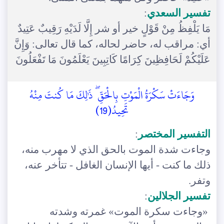
تفسير السعدي
:
مَا يَلْفِظُ مِنْ قَوْلٍ خير أو شر إِلَّا لَدَيْهِ رَقِيبٌ عَتِيدٌ
أي: مراقب له، حاضر لحاله، كما قال تعالى: وَإِنَّ
عَلَيْكُمْ لَحَافِظِينَ كِرَامًا كَاتِبِينَ يَعْلَمُونَ مَا تَفْعَلُونَ
وَجَاءَتْ سَكْرَةُ الْمَوْتِ بِالْحَقِّ ۖ ذَٰلِكَ مَا كُنتَ مِنْهُ
تَحِيدُ(19)
التفسير المختصر
:
وجاءت شدة الموت بالحق الذي لا مهرب منه،
ذلك ما كنت - أيها الإنسان الغافل - تتأخر عنه،
وتفر.
تفسير الجلالين
:
«وجاءت سكرة الموت» غمرته وشدته