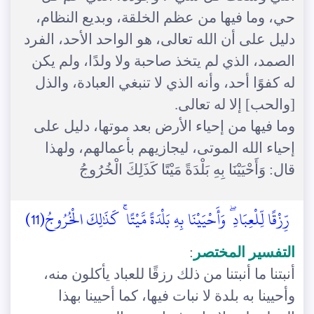
حي، وما فيها من عظم الخلقة، وبديع النظام،
دليل على أن الله تعالى، هو الواحد الأحد، الفرد
الصمد، الذي لم يتخذ صاحبة ولا ولدًا، ولم يكن
له كفوًا أحد، وأنه الذي لا تنبغي العبادة، والذل
[والحب] إلا له تعالى.
وما فيها من إحياء الأرض بعد موتها، دليل على
إحياء الله الموتى، ليجازيهم بأعمالهم، ولهذا
قال: وَأَحْيَيْنَا بِهِ بَلْدَةً مَيْتًا كَذَلِكَ الْخُرُوجُ
رِّزْقًا لِّلْعِبَادِ ۖ وَأَحْيَيْنَا بِهِ بَلْدَةً مَّيْتًا ۚ كَذَٰلِكَ الْخُرُوجُ(11)
التفسير المختصر
:
أنبتنا ما أنبتنا من ذلك رزقًا للعباد يأكلون منه،
وأحيينا به بلدة لا نبات فيها، كما أحيينا بهذا