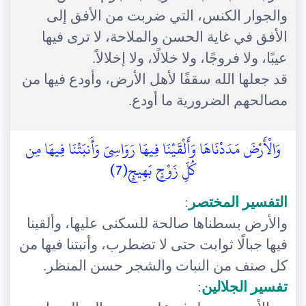
والجوار الكنس، التي ضربت من الأفق إلى
الأفق في غاية الحسن والملاحة، لا ترى فيها
عيبًا، ولا فروجًا، ولا خلالًا، ولا إخلالاً.
قد جعلها الله سقفًا لأهل الأرض، وأودع فيها من
مصالحهم الضرورية ما أودع.
وَالْأَرْضَ مَدَدْنَاهَا وَأَلْقَيْنَا فِيهَا رَوَاسِيَ وَأَنبَتْنَا فِيهَا مِن
كُلِّ زَوْجٍ بَهِيجٍ(7)
التفسير المختصر
:
والأرض بسطناها صالحة للسكنى عليها، وألقينا
فيها جبالًا ثوابت حتى لا تضطرب، وأنبتنا فيها من
كل صنف من النبات والشجر حسن المنظر.
تفسير الجلالين
: