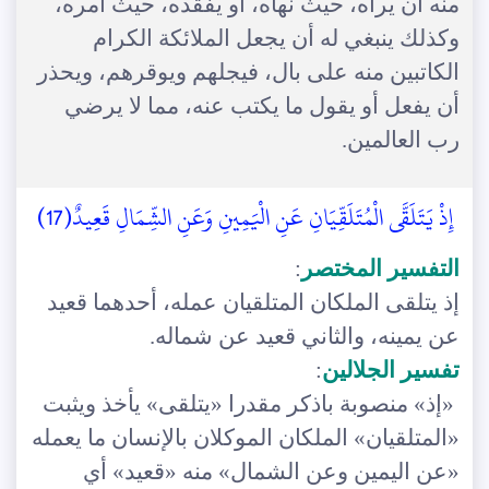
منه أن يراه، حيث نهاه، أو يفقده، حيث أمره،
وكذلك ينبغي له أن يجعل الملائكة الكرام
الكاتبين منه على بال، فيجلهم ويوقرهم، ويحذر
أن يفعل أو يقول ما يكتب عنه، مما لا يرضي
رب العالمين.
إِذْ يَتَلَقَّى الْمُتَلَقِّيَانِ عَنِ الْيَمِينِ وَعَنِ الشِّمَالِ قَعِيدٌ(17)
التفسير المختصر
:
إذ يتلقى الملكان المتلقيان عمله، أحدهما قعيد
عن يمينه، والثاني قعيد عن شماله.
تفسير الجلالين
:
«إذ» منصوبة باذكر مقدرا «يتلقى» يأخذ ويثبت
«المتلقيان» الملكان الموكلان بالإنسان ما يعمله
«عن اليمين وعن الشمال» منه «قعيد» أي