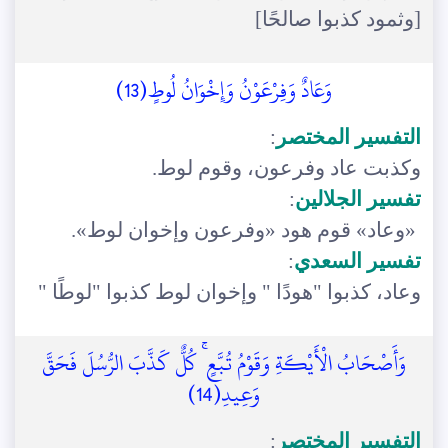
[وثمود كذبوا صالحًا]
وَعَادٌ وَفِرْعَوْنُ وَإِخْوَانُ لُوطٍ(13)
التفسير المختصر
:
وكذبت عاد وفرعون، وقوم لوط.
تفسير الجلالين
:
«وعاد» قوم هود «وفرعون وإخوان لوط».
تفسير السعدي
:
وعاد، كذبوا "هودًا " وإخوان لوط كذبوا "لوطًا "
وَأَصْحَابُ الْأَيْكَةِ وَقَوْمُ تُبَّعٍ ۚ كُلٌّ كَذَّبَ الرُّسُلَ فَحَقَّ
وَعِيدِ(14)
التفسير المختصر
: