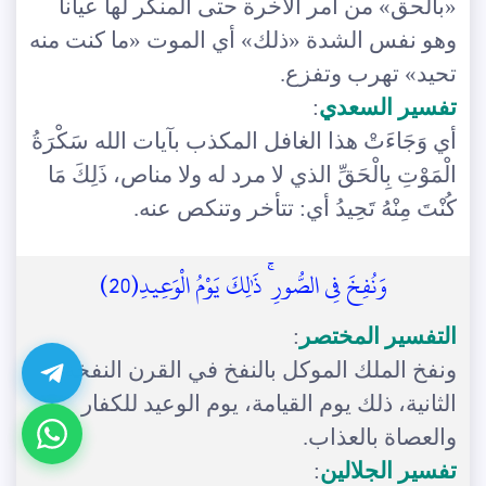
«بالحق» من أمر الآخرة حتى المنكر لها عيانا
وهو نفس الشدة «ذلك» أي الموت «ما كنت منه
تحيد» تهرب وتفزع.
تفسير السعدي
:
أي وَجَاءَتْ هذا الغافل المكذب بآيات الله سَكْرَةُ
الْمَوْتِ بِالْحَقِّ الذي لا مرد له ولا مناص، ذَلِكَ مَا
كُنْتَ مِنْهُ تَحِيدُ أي: تتأخر وتنكص عنه.
وَنُفِخَ فِي الصُّورِ ۚ ذَٰلِكَ يَوْمُ الْوَعِيدِ(20)
التفسير المختصر
:
ونفخ الملك الموكل بالنفخ في القرن النفخة
الثانية، ذلك يوم القيامة، يوم الوعيد للكفار
والعصاة بالعذاب.
تفسير الجلالين
: