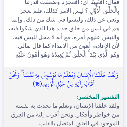
فقال: أَفَعَيِينَا أي: أفعجزنا وضعفت قدرتنا
بِالْخَلْقِ الْأَوَّلِ ؟ ليس الأمر كذلك، فلم نعجز
ونعي عن ذلك، وليسوا في شك من ذلك، وإنما
هم في لبس من خلق جديد هذا الذي شكوا فيه،
والتبس عليهم أمره، مع أنه لا محل للبس فيه،
لأن الإعادة، أهون من الابتداء كما قال تعالى:
وَهُوَ الَّذِي يَبْدَأُ الْخَلْقَ ثُمَّ يُعِيدُهُ وَهُوَ أَهْوَنُ عَلَيْهِ
وَلَقَدْ خَلَقْنَا الْإِنسَانَ وَنَعْلَمُ مَا تُوَسْوِسُ بِهِ نَفْسُهُ ۖ وَنَحْنُ
أَقْرَبُ إِلَيْهِ مِنْ حَبْلِ الْوَرِيدِ(16)
التفسير المختصر
:
ولقد خلقنا الإنسان، ونعلم ما تحدث به نفسه
من خواطر وأفكار، ونحن أقرب إليه من العِرق
الموجود في العنق المتصل بالقلب.