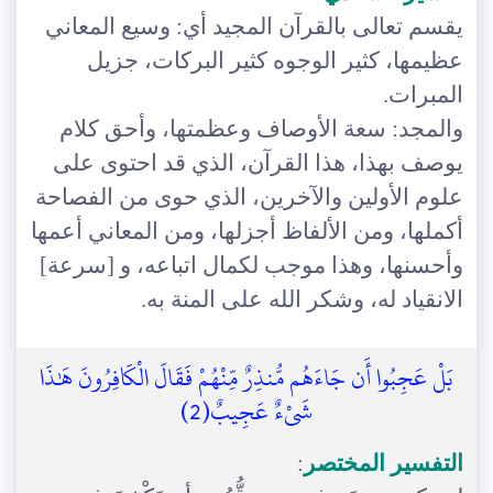
يقسم تعالى بالقرآن المجيد أي: وسيع المعاني
عظيمها، كثير الوجوه كثير البركات، جزيل
المبرات.
والمجد: سعة الأوصاف وعظمتها، وأحق كلام
يوصف بهذا، هذا القرآن، الذي قد احتوى على
علوم الأولين والآخرين، الذي حوى من الفصاحة
أكملها، ومن الألفاظ أجزلها، ومن المعاني أعمها
وأحسنها، وهذا موجب لكمال اتباعه، و [سرعة]
الانقياد له، وشكر الله على المنة به.
بَلْ عَجِبُوا أَن جَاءَهُم مُّنذِرٌ مِّنْهُمْ فَقَالَ الْكَافِرُونَ هَٰذَا
شَيْءٌ عَجِيبٌ(2)
التفسير المختصر
: