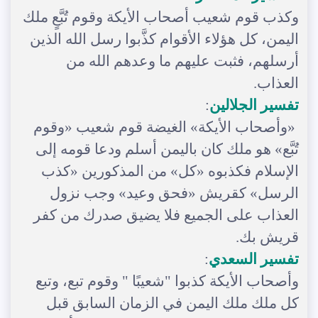
وكذب قوم شعيب أصحاب الأيكة وقوم تُبَّعٍ ملك
اليمن، كل هؤلاء الأقوام كذَّبوا رسل الله الذين
أرسلهم، فثبت عليهم ما وعدهم الله من
العذاب.
تفسير الجلالين
:
«وأصحاب الأيكة» الغيضة قوم شعيب «وقوم
تُبَّع» هو ملك كان باليمن أسلم ودعا قومه إلى
الإسلام فكذبوه «كل» من المذكورين «كذب
الرسل» كقريش «فحق وعيد» وجب نزول
العذاب على الجميع فلا يضيق صدرك من كفر
قريش بك.
تفسير السعدي
:
وأصحاب الأيكة كذبوا "شعيبًا " وقوم تبع، وتبع
كل ملك ملك اليمن في الزمان السابق قبل