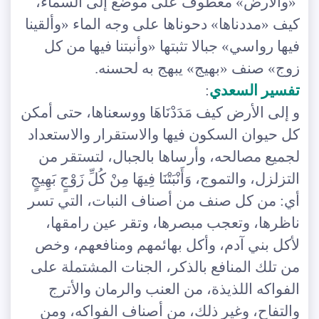
«والأرض» معطوف على موضع إلى السماء،
كيف «مددناها» دحوناها على وجه الماء «وألقينا
فيها رواسي» جبالا تثبتها «وأنبتنا فيها من كل
زوج» صنف «بهيج» يبهج به لحسنه.
تفسير السعدي
:
و إلى الأرض كيف مَدَدْنَاهَا ووسعناها، حتى أمكن
كل حيوان السكون فيها والاستقرار والاستعداد
لجميع مصالحه، وأرساها بالجبال، لتستقر من
التزلزل، والتموج، وَأَنْبَتْنَا فِيهَا مِنْ كُلِّ زَوْجٍ بَهِيجٍ
أي: من كل صنف من أصناف النبات، التي تسر
ناظرها، وتعجب مبصرها، وتقر عين رامقها،
لأكل بني آدم، وأكل بهائمهم ومنافعهم، وخص
من تلك المنافع بالذكر، الجنات المشتملة على
الفواكه اللذيذة، من العنب والرمان والأترج
والتفاح، وغير ذلك، من أصناف الفواكه، ومن