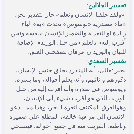
تفسير الجلالين
:
«ولقد خلقنا الإنسان ونعلم» حال بتقدير نحن
«ما» مصدرية «توسوس» تحدث «به» الباء
زائدة أو للتعدية والضمير للإنسان «نفسه ونحن
أقرب إليه» بالعلم «من حبل الوريد» الإضافة
للبيان والوريدان عرقان بصفحتي العنق.
تفسير السعدي
:
يخبر تعالى، أنه المتفرد بخلق جنس الإنسان،
ذكورهم وإناثهم، وأنه يعلم أحواله، وما يسره،
ويوسوس في صدره وأنه أقرب إليه من حبل
الوريد، الذي هو أقرب شيء إلى الإنسان،
وهوالعرق المكتنف لثغرة النحر، وهذا مما يدعو
الإنسان إلى مراقبة خالقه، المطلع على ضميره
وباطنه، القريب منه في جميع أحواله، فيستحي