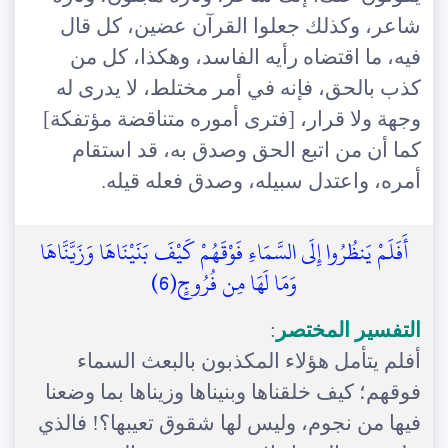
شاعر، وكذلك جعلوا القرآن عضين، كل قال
فيه، ما اقتضاه رأيه الفاسد، وهكذا، كل من
كذب بالحق، فإنه في أمر مختلط، لا يدرى له
وجهة ولا قرار، [فترى أموره متناقضة مؤتفكة]
كما أن من اتبع الحق وصدق به، قد استقام
أمره، واعتدل سبيله، وصدق فعله قيله.
أَفَلَمْ يَنظُرُوا إِلَى السَّمَاءِ فَوْقَهُمْ كَيْفَ بَنَيْنَاهَا وَزَيَّنَّاهَا
وَمَا لَهَا مِن فُرُوجٍ(6)
التفسير المختصر
:
أفلم يتأمل هؤلاء المكذبون بالبعث السماء
فوقهم؛ كيف خلقناها وبنيناها وزيناها بما وضعنا
فيها من نجوم، وليس لها شقوق تعيبها؟! فالذي