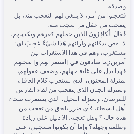
وصدقه.
فتعجبوا من أمر، لا ينبغي لهم التعجب منه، بل
يتعجب من عقل من تعجب منه.
فَقَالَ الْكَافِرُونَ الذين حملهم كفرهم وتكذيبهم،
لا نقص بذكائهم وآرائهم هَذَا شَيْءٌ عَجِيبٌ أي:
مستغرب، وهم في هذا الاستغراب بين
أمرين:إما صادقون في [استغرابهم و] تعجبهم،
فهذا يدل على غاية جهلهم، وضعف عقولهم،
بمنزلة المجنون، الذي يستغرب كلام العاقل،
وبمنزلة الجبان الذي يتعجب من لقاء الفارس
للفرسان، وبمنزلة البخيل، الذي يستغرب سخاء
أهل السخاء، فأي ضرر يلحق من تعجب من
هذه حاله ؟ وهل تعجبه، إلا دليل على زيادة
وظلمه وجهله؟ وإما أن يكونوا متعجبين، على