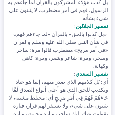
بل كذب هؤلاء المشركون بالقرآن لما جاءهم به
الرسول، فهم في أمر مضطرب، لا يثبتون على
شيء بشأنه.
تفسير الجلالين
:
«بل كذبوا بالحق» بالقرآن «لما جاءهم فهم»
في شأن النبي صلى الله عليه وسلم والقرآن
«في أمر مريج» مضطرب قالوا مرة: ساحر
وسحر، ومرة: شاعر وشعر، ومرة: كاهن
وكهانة.
تفسير السعدي
:
أي: بَلْ كلامهم الذي صدر منهم، إنما هو عناد
وتكذيب للحق الذي هو أعلى أنواع الصدق لَمَّا
جَاءَهُمْ فَهُمْ فِي أَمْرٍ مَرِيجٍ أي: مختلط مشتبه، لا
يثبتون على شيء، ولا يستقر لهم قرار، فتارة
يقولون عنك: إنك ساحر، وتارة مجنون، وتارة