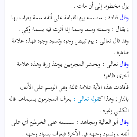
يزل مخطوما إلى أن مات .
وقال
قتادة : سنسمه يوم القيامة على أنفه سمة يعرف بها
; يقال : وسمته وسما وسمة إذا أثرت فيه بسمة وكي .
وقد قال تعالى : يوم تبيض وجوه وتسود وجوه فهذه علامة
ظاهرة .
وقال
تعالى : ونحشر المجرمين يومئذ زرقا وهذه علامة
أخرى ظاهرة .
فأفادت هذه الآية علامة ثالثة وهي الوسم على الأنف
بالنار ; وهذا ك
قوله تعالى :
يعرف المجرمون بسيماهم قاله
الكلبي وغيره .
وقال
أبو العالية ومجاهد : سنسمه على الخرطوم أي على
أنفه ، ونسود وجهه في الآخرة فيعرف بسواد وجهه .