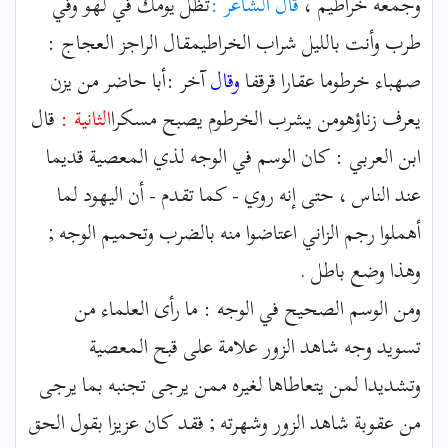
وجمعه خراطيم ،
قال الشاعر :
تظل يومك في لهو وفي
طرب وأنت بالليل شراب الخراطيمقال الراجز العجاج :
صهباء خرطوما عقارا قرقفا
وقال
آخر :أبا حاضر من يزن
يعرف زناؤهومن يشرب الخرطوم يصبح مسكرا
الثانية :
قال
ابن العربي : كان الوسم في الوجه لذي المعصية قديما
عند الناس ، حتى إنه روي - كما تقدم - أن اليهود لما
أهملوا رجم الزاني اعتاضوا منه بالضرب وتحميم الوجه ;
وهذا وضع باطل .
ومن الوسم الصحيح في الوجه : ما رأى العلماء من
تسويد وجه شاهد الزور علامة على قبح المعصية
وتشديدا لمن يتعاطاها لغيره ممن يرجى تجنبه بما يرجى
من عقوبة شاهد الزور وشهرته ; فقد كان عزيزا بقول الحق