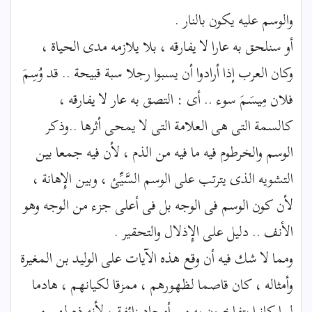
والوسم عليه يكون بالنار .
أو سنلحق به عارا لا يفارقه ، بلا يلازمه مدى الحياة ،
وكان العرب إذا أرادوا أن يسبوا رجلا سبة قبيحة .. قد وُسِمَ
فلان مِيسَمَ سوء .. أى : التصق به عار لا يفارقه ،
كالسمة التى هى العلامة التى لا يمحى أثرها ..وذكر
الوسم والخرطوم فيه ما فيه من الذم ، لأن فيه جمعا بين
التشويه الذى يترتب على الوسم السَّيِّئ ، وبين الإِهانة ،
لأن كون الوسم فى الوجه بل فى أعلى جزء من الوجه وهو
الأنف .. دليل على الإِذلال والتحقير .
ومما لا شك فيه أن وقع هذه الآيات على الوليد بن المغيرة
وأمثاله ، كان قاصما لظهورهم ، ممزقا لكيانهم ، هادما
لما كانوا يتفاخرون به من أمجاد زائفة ، لأنه ذم لهم من