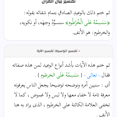
تفسير بيان القرآن
ثم ختم ذلك بالوعيدِ الصادقِ بتمام شقائه بقوله:
﴿سَنَسِمُهُ عَلَى الْخُرْطُوم﴾
سنسوِّدُ وجهَه، أو نكويه،
والخرطوم: هو الأنف.
»
تفسير الوسيط: تفسير الآية
ثم ختم هذه الآيات بأشد أنواع الوعيد لمن هذه صفاته
فقال
- تعالى -
{
سَنَسِمُهُ عَلَى الخرطوم
} .
أى : سنبين أمره ونوضحه توضيحا يجعل الناس يعرفونه
معرفة تامة لا خفاء معها ولا لبس ولا غموض ، كما لا
تخفى العلامة الكائنة على الخرطوم ، الذى يراد به هنا
الأنف .