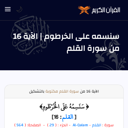
🌙
سنسمه على الخرطوم | الآية 16
من سورة القلم
الآية
16 من
سورة القلم مكتوبة
بالتشكيل
﴿ سَنَسِمُهُ عَلَى الْخُرْطُومِ﴾
[
القلم
: 16]
سورة :
القلم
-
Al-Qalam
- الجزء : (
29
) - الصفحة: (
564
)