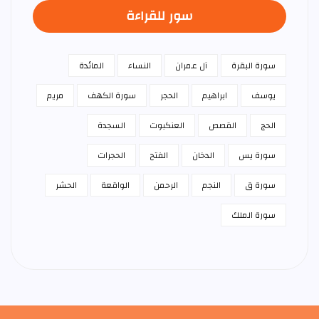
سور للقراءة
سورة البقرة
آل عمران
النساء
المائدة
يوسف
ابراهيم
الحجر
سورة الكهف
مريم
الحج
القصص
العنكبوت
السجدة
سورة يس
الدخان
الفتح
الحجرات
سورة ق
النجم
الرحمن
الواقعة
الحشر
سورة الملك