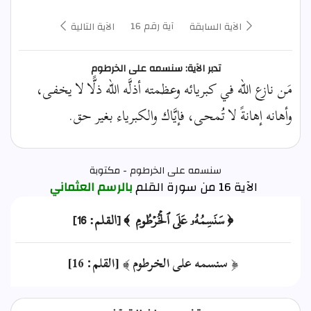
آية رقم 16
الآية السابقة
الآية التالية
تدبر الآية: سنسمه على الخرطوم
مَن نازع الله في كبريائه وعظمته أذلَّه الله ذلًّا لا يخفى،
وأهانه إهانةً لا تُمحى، فإيَّاك والكبرياء بغير حق.
سنسمه على الخرطوم - مكتوبة
الآية 16 من سورة القلم
بالرسم العثماني
﴿ سَنَسِمُهُۥ عَلَى ٱلۡخُرۡطُومِ ﴾ [القلم: 16]
﴿ سنسمه على الخرطوم ﴾ [القلم: 16]