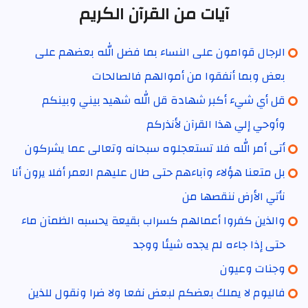
آيات من القرآن الكريم
الرجال قوامون على النساء بما فضل الله بعضهم على
بعض وبما أنفقوا من أموالهم فالصالحات
قل أي شيء أكبر شهادة قل الله شهيد بيني وبينكم
وأوحي إلي هذا القرآن لأنذركم
أتى أمر الله فلا تستعجلوه سبحانه وتعالى عما يشركون
بل متعنا هؤلاء وآباءهم حتى طال عليهم العمر أفلا يرون أنا
نأتي الأرض ننقصها من
والذين كفروا أعمالهم كسراب بقيعة يحسبه الظمآن ماء
حتى إذا جاءه لم يجده شيئا ووجد
وجنات وعيون
فاليوم لا يملك بعضكم لبعض نفعا ولا ضرا ونقول للذين