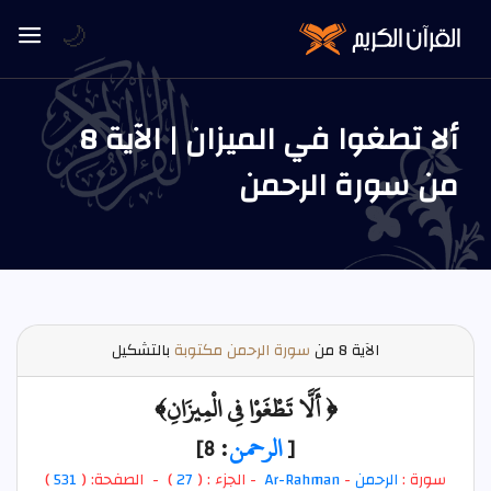
🌙
ألا تطغوا في الميزان | الآية 8
من سورة الرحمن
الآية
8 من
سورة الرحمن مكتوبة
بالتشكيل
﴿ أَلَّا تَطْغَوْا فِي الْمِيزَانِ﴾
[
الرحمن
: 8]
سورة :
الرحمن
-
Ar-Rahman
- الجزء : (
27
) - الصفحة: (
531
)