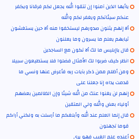
ياأيها الذين آمنوا إن تتقوا الله يجعل لكم فرقانا ويكفر
عنكم سيئاتكم ويغفر لكم والله
ألا إنهم يثنون صدورهم ليستخفوا منه ألا حين يستغشون
ثيابهم يعلم ما يسرون وما يعلنون
قال ياإبليس ما لك ألا تكون مع الساجدين
انظر كيف ضربوا لك الأمثال فضلوا فلا يستطيعون سبيلا
ومن أظلم ممن ذكر بآيات ربه فأعرض عنها ونسي ما
قدمت يداه إنا جعلنا على
إنهم لن يغنوا عنك من الله شيئا وإن الظالمين بعضهم
أولياء بعض والله ولي المتقين
قال إنما العلم عند الله وأبلغكم ما أرسلت به ولكني أراكم
قوما تجهلون
أعنده علم الغيب فهو يرى