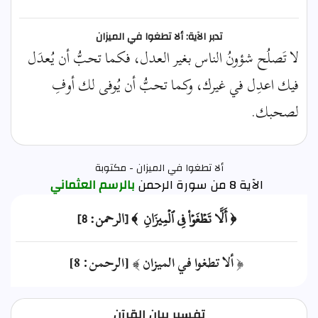
تدبر الآية: ألا تطغوا في الميزان
لا تَصلُح شؤونُ الناس بغير العدل، فكما تحبُّ أن يُعدَل
فيك اعدِل في غيرك، وكما تحبُّ أن يُوفى لك أوفِ
لصحبك.
ألا تطغوا في الميزان - مكتوبة
الآية 8 من سورة الرحمن
بالرسم العثماني
﴿ أَلَّا تَطۡغَوۡاْ فِي ٱلۡمِيزَانِ ﴾ [الرحمن: 8]
﴿ ألا تطغوا في الميزان ﴾ [الرحمن: 8]
تفسير بيان القرآن