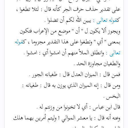
على تقدير حذف حرف الجر كأنه قال : لئلا تطغوا ،
ك
قوله تعالى :
يبين الله لكم أن تضلوا .
ويجوز ألا يكون ل " أن " موضع من الإعراب فتكون
بمعنى " أي " وتطغوا على هذا التقدير مجزوما ، ك
قوله
تعالى :
وانطلق الملأ منهم أن امشوا أي : امشوا .
والطغيان مجاوزة الحد .
فمن قال : الميزان العدل قال : طغيانه الجور .
ومن قال : إنه الميزان الذي يوزن به قال : طغيانه :
البخس .
قال ابن عباس : أي لا تخونوا من وزنتم له .
وعنه أنه قال : يا معشر الموالي ! وليتم أمرين بهما هلك