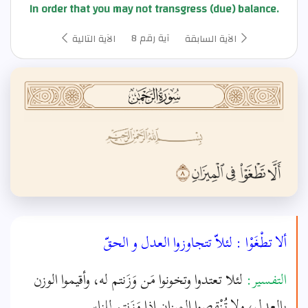
In order that you may not transgress (due) balance.
آية رقم 8
الآية السابقة
الآية التالية
ألا تطْغَوْا : لئلاّ تتجاوزوا العدل و الحقّ
التفسير:
لئلا تعتدوا وتخونوا مَن وَزَنتم له، وأقيموا الوزن
بالعدل، ولا تُنْقِصوا الميزان إذا وَزَنتم للناس.