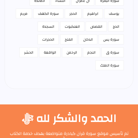
سورة البقرة
آل عمران
النساء
المائدة
يوسف
ابراهيم
الحجر
سورة الكهف
مريم
الحج
القصص
العنكبوت
السجدة
سورة يس
الدخان
الفتح
الحجرات
سورة ق
النجم
الرحمن
الواقعة
الحشر
سورة الملك
الحمد والشكر لله ﷻ
تم تأسيس موقع سورة قرآن كبادرة متواضعة بهدف خدمة الكتاب