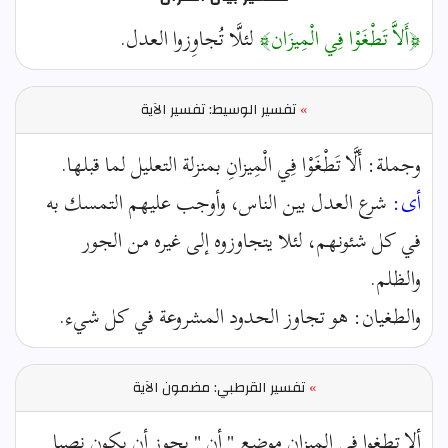
﴿أَلاَّ تَطْغَوْا فِي الْمِيزَان﴾
لئلَّا تُجاوِزوا العدل.
»
تفسير الوسيط: تفسير الآية
وجملة: أَلَّا تَطْغَوْا فِي الْمِيزانِ بمنزلة التعليل لما قبلها.
أى:
شرع العدل بين الناس، وأوجب عليهم التمسك به
في كل شئونهم، لئلا يتجاوزوه إلى غيره من الجور
والظلم.
والطغيان: هو تجاوز الحدود المشروعة في كل شيء.
»
تفسير القرطبي: مضمون الآية
ألا تطغوا في الميزان موضع " أن " يجوز أن يكون نصبا