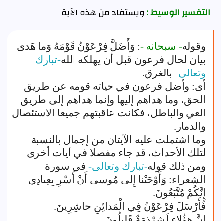
التفسير الوسيط :
ويستفاد من هذه الآية
وقوله
- سبحانه -
: وَأَضَلَّ فِرْعَوْنُ قَوْمَهُ وَما هَدى
بيان لحال فرعون قبل أن يهلكه الله
-تبارك
وتعالى-
بالغرق.
أى: وأضل فرعون في حياته قومه عن طريق
الحق، وما هداهم إليها وإنما هداهم إلى طريق
الغي والباطل، فكانت عاقبتهم جميعا الاستئصال
والدمار.
وما اشتملت عليه الآيتان من إجمال بالنسبة
لتلك الأحداث، قد جاء مفصلا في آيات أخرى
ومن ذلك قوله
-تبارك وتعالى-
في سورة
الشعراء: وَأَوْحَيْنا إِلى مُوسى أَنْ أَسْرِ بِعِبادِي
إِنَّكُمْ مُتَّبَعُونَ.
فَأَرْسَلَ فِرْعَوْنُ فِي الْمَدائِنِ حاشِرِينَ.
إِنَّ هؤُلاءِ لَشِرْذِمَةٌ قَلِيلُونَ.