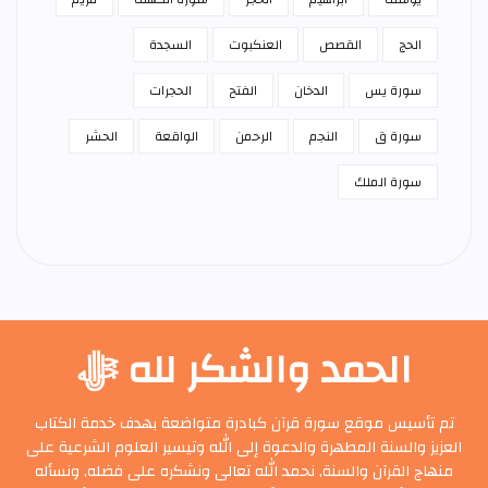
الحج
القصص
العنكبوت
السجدة
سورة يس
الدخان
الفتح
الحجرات
سورة ق
النجم
الرحمن
الواقعة
الحشر
سورة الملك
الحمد والشكر لله ﷻ
تم تأسيس موقع سورة قرآن كبادرة متواضعة بهدف خدمة الكتاب
العزيز والسنة المطهرة والدعوة إلى الله وتيسير العلوم الشرعية على
منهاج القرآن والسنة, نحمد الله تعالى ونشكره على فضله, ونسأله