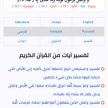
سورة :
طه
- الأية : (
79
)
- الجزء : (
16
) - الصفحة: (
317
)
Indonesia
Türkçe
English
Русский
Français
فارسی
تفسير
انجليزي
اعراب
تفسير آيات من القرآن الكريم
تفسير: ولسليمان الريح عاصفة تجري بأمره إلى الأرض التي
باركنا فيها وكنا بكل شيء عالمين
تفسير: ولو بسط الله الرزق لعباده لبغوا في الأرض ولكن
ينـزل بقدر ما يشاء إنه بعباده
تفسير: ومثل الذين ينفقون أموالهم ابتغاء مرضات الله