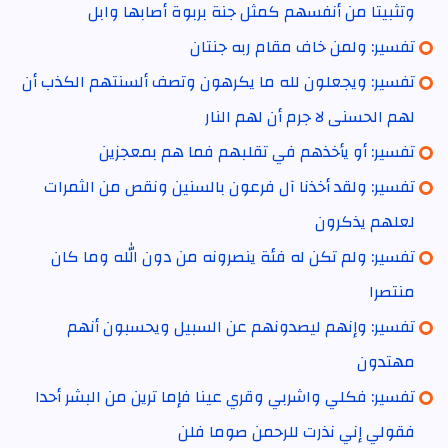
وتثبيتا من أنفسهم كمثل جنة بربوة أصابها وابل
تفسير: ولمن خاف مقام ربه جنتان
تفسير: ويجعلون لله ما يكرهون وتصف ألسنتهم الكذب أن
لهم الحسنى لا جرم أن لهم النار
تفسير: أو يأخذهم في تقلبهم فما هم بمعجزين
تفسير: ولقد أخذنا آل فرعون بالسنين ونقص من الثمرات
لعلهم يذكرون
تفسير: ولم تكن له فئة ينصرونه من دون الله وما كان
منتصرا
تفسير: وإنهم ليصدونهم عن السبيل ويحسبون أنهم
مهتدون
تفسير: فكلي واشربي وقري عينا فإما ترين من البشر أحدا
فقولي إني نذرت للرحمن صوما فلن