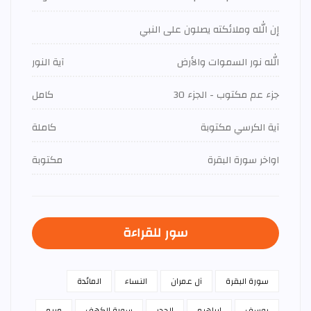
إن الله وملائكته يصلون على النبي
الله نور السموات والأرض
آية النور
جزء عم مكتوب - الجزء 30
كامل
آية الكرسي مكتوبة
كاملة
اواخر سورة البقرة
مكتوبة
سور للقراءة
سورة البقرة
آل عمران
النساء
المائدة
يوسف
ابراهيم
الحجر
سورة الكهف
مريم