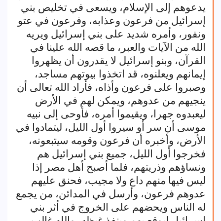
يدعوهم إلى الإسلام، ويسعى في تخليص بني
إسرائيل من فرعون وعذابه، وفرعون في عتو
ونفور، وأمره شديد على بني إسرائيل ويريه
الله من الآيات والعبر، ما قصه الله علينا في
القرآن، وبنو إسرائيل لا يقدرون أن يظهروا
إيمانهم ويعلنوه، قد اتخذوا بيوتهم مساجد،
وصبروا على فرعون وأذاه، فأراد الله تعالى أن
ينجيهم من عدوهم، ويمكن لهم في الأرض
ليعبدوه جهرا، ويقيموا أمره، فأوحى إلى نبيه
موسى أن سر أو سيروا أول الليل، ليتمادوا في
الأرض، وأخبره أن فرعون وقومه سيتبعونه،
فخرجوا أول الليل، جميع بني إسرائيل هم
ونساؤهم وذريتهم، فلما أصبح أهل مصر إذا
ليس فيها منهم داع ولا مجيب، فحنق عليهم
عدوهم فرعون، وأرسل في المدائن، من يجمع
له الناس ويحضهم على الخروج في أثر بني
إسرائيل ليوقع بهم وينفذ غيظه، والله غالب