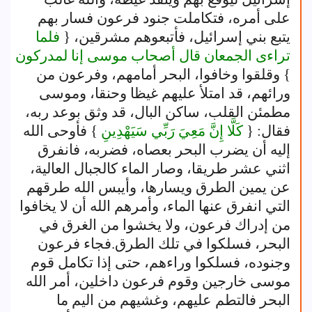
على أمره، فتكاملت جنود فرعون فسار بهم
يتبع بني إسرائيل، فأتبعوهم مشرقين، {
فلما
تراءى الجمعان قال أصحاب موسى إنا لمدركون
} وقلقوا وخافوا، البحر أمامهم، وفرعون من
ورائهم، قد امتلأ عليهم غيظا وحنقا، وموسى
مطمئن القلب، ساكن البال، قد وثق بوعد ربه،
فقال: {
كَلَّا إِنَّ مَعِيَ رَبِّي سَيَهْدِينِ
} فأوحى الله
إليه أن يضرب البحر بعصاه، فضربه، فانفرق
اثني عشر طريقا، وصار الماء كالجبال العالية،
عن يمين الطرق ويسارها، وأيبس الله طرقهم
التي انفرق عنها الماء، وأمرهم الله أن لا يخافوا
من إدراك فرعون، ولا يخشوا من الغرق في
البحر، فسلكوا في تلك الطرق.فجاء فرعون
وجنوده، فسلكوا وراءهم، حتى إذا تكامل قوم
موسى خارجين وقوم فرعون داخلين، أمر الله
البحر فالتطم عليهم، وغشيهم من اليم ما