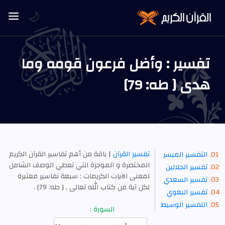
🌙
تفسير : وأضل فرعون قومه وما
هدى [ طه: 79]
تفسير القرآن
| باقة من أهم تفاسير القرآن الكريم
التفسير الميسر
المختصرة و الموجزة التي تعطي الوصف الشامل
تفسير الجلالين
لمعنى الآيات الكريمات : سبعة تفاسير معتبرة
تفسير السعدي
لكل آية من كتاب الله تعالى , [ طه: 79] .
تفسير البغوي
التفسير الوسيط
السورة :