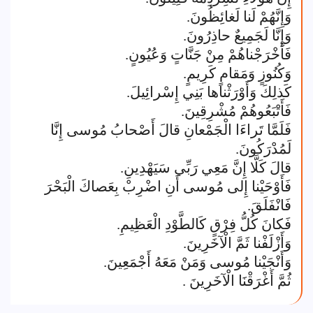
وَإِنَّهُمْ لَنا لَغائِظُونَ.
وَإِنَّا لَجَمِيعٌ حاذِرُونَ.
فَأَخْرَجْناهُمْ مِنْ جَنَّاتٍ وَعُيُونٍ.
وَكُنُوزٍ وَمَقامٍ كَرِيمٍ.
كَذلِكَ وَأَوْرَثْناها بَنِي إِسْرائِيلَ.
فَأَتْبَعُوهُمْ مُشْرِقِينَ.
فَلَمَّا تَراءَا الْجَمْعانِ قالَ أَصْحابُ مُوسى إِنَّا
لَمُدْرَكُونَ.
قالَ كَلَّا إِنَّ مَعِي رَبِّي سَيَهْدِينِ.
فَأَوْحَيْنا إِلى مُوسى أَنِ اضْرِبْ بِعَصاكَ الْبَحْرَ
فَانْفَلَقَ.
فَكانَ كُلُّ فِرْقٍ كَالطَّوْدِ الْعَظِيمِ.
وَأَزْلَفْنا ثَمَّ الْآخَرِينَ.
وَأَنْجَيْنا مُوسى وَمَنْ مَعَهُ أَجْمَعِينَ.
ثُمَّ أَغْرَقْنَا الْآخَرِينَ .