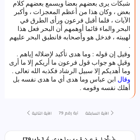
شبكات يرى بعضهم بعضا ويسمع بعضهم كلام
بعض ، وكان هذا من أعظم المعجزات ، وأكبر
الآيات ، فلما أقبل فرعون ورأى الطرق في
البحر والماء قائما أوهمهم أن البحر فعل هذا
لهيبته ، فدخل هو وأصحابه فانطبق البحر عليهم
.
وقيل إن قوله : وما هدى تأكيد لإضلاله إياهم .
وقيل هو جواب قول فرعون ما أريكم إلا ما أرى
وما أهديكم إلا سبيل الرشاد فكذبه الله تعالى .
وقال
ابن عباس وما هدى أي ما هدى نفسه بل
أهلك نفسه وقومه .
آية رقم 79
الآية السابقة
الآية التالية
﴿ وأضل فرعون قومه وما هدى ﴾ [ طه: 79]