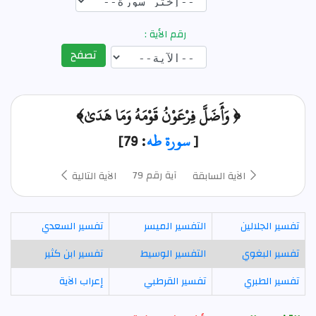
رقم الأية :
تصفح
﴿ وَأَضَلَّ فِرْعَوْنُ قَوْمَهُ وَمَا هَدَىٰ﴾
[
سورة طه
: 79]
آية رقم 79
الآية السابقة
الآية التالية
تفسير الجلالين
التفسير الميسر
تفسير السعدي
تفسير البغوي
التفسير الوسيط
تفسير ابن كثير
تفسير الطبري
تفسير القرطبي
إعراب الآية