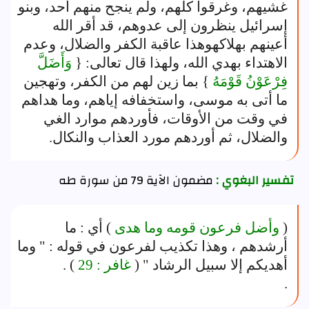
غشيهم، وغرقوا كلهم، ولم ينجح منهم أحد، وبنو
إسرائيل ينظرون إلى عدوهم، قد أقر الله
أعينهم بهلاكهوهذا عاقبة الكفر والضلال، وعدم
الاهتداء بهدي الله، ولهذا قال تعالى: {
وَأَضَلَّ
فِرْعَوْنُ قَوْمَهُ
} بما زين لهم من الكفر، وتهجين
ما أتى به موسى، واستخفافه إياهم، وما هداهم
في وقت من الأوقات، فأوردهم موارد الغي
والضلال، ثم أوردهم مورد العذاب والنكال.
تفسير البغوي :
مضمون الآية 79 من سورة طه
(
وأضل فرعون قومه وما هدى
) أي : ما
أرشدهم ، وهذا تكذيب لفرعون في قوله : " وما
أهديكم إلا سبيل الرشاد " (
غافر : 29
) .
.