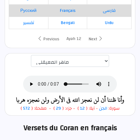
Русский
Français
فارسی
تفسير
Bengali
Urdu
Ayah 12
Previous
Next
اختيار قارئ الآية
وأنا ظننا أن لن نعجز الله في الأرض ولن نعجزه هربا
)
572
) - صفحة: (
29
- جزء: (
)
12
- آية: (
الجن
سورة:
Versets du Coran en français