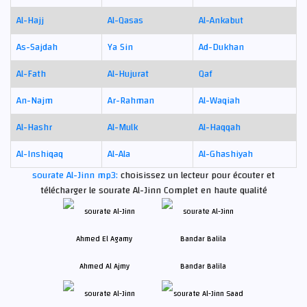
Al-Hajj
Al-Qasas
Al-Ankabut
As-Sajdah
Ya Sin
Ad-Dukhan
Al-Fath
Al-Hujurat
Qaf
An-Najm
Ar-Rahman
Al-Waqiah
Al-Hashr
Al-Mulk
Al-Haqqah
Al-Inshiqaq
Al-Ala
Al-Ghashiyah
sourate Al-Jinn mp3:
choisissez un lecteur pour écouter et
télécharger le sourate Al-Jinn Complet en haute qualité
Ahmed Al Ajmy
Bandar Balila