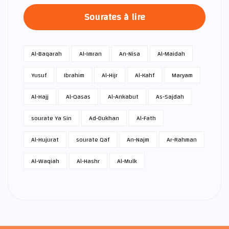
Sourates à lire
Al-Baqarah
Al-Imran
An-Nisa
Al-Maidah
Yusuf
Ibrahim
Al-Hijr
Al-Kahf
Maryam
Al-Hajj
Al-Qasas
Al-Ankabut
As-Sajdah
sourate Ya Sin
Ad-Dukhan
Al-Fath
Al-Hujurat
sourate Qaf
An-Najm
Ar-Rahman
Al-Waqiah
Al-Hashr
Al-Mulk