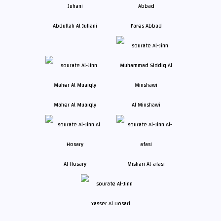
Abdullah Al Juhani
Fares Abbad
Maher Al Muaiqly
Al Minshawi
Al Hosary
Mishari Al-afasi