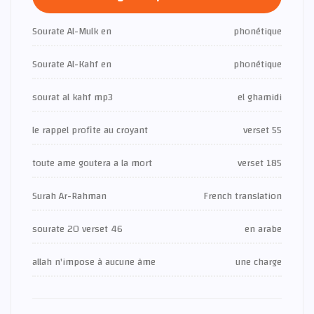
Sourate Al-Mulk en
phonétique
Sourate Al-Kahf en
phonétique
sourat al kahf mp3
el ghamidi
le rappel profite au croyant
verset 55
toute ame goutera a la mort
verset 185
Surah Ar-Rahman
French translation
sourate 20 verset 46
en arabe
allah n'impose à aucune âme
une charge