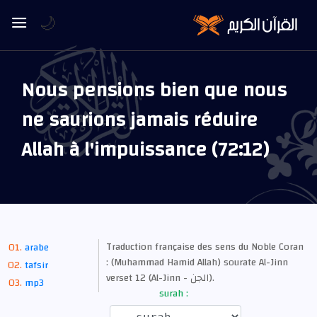
🌙
Nous pensions bien que nous
ne saurions jamais réduire
Allah à l'impuissance (72:12)
Traduction française des sens du Noble Coran
arabe
: (Muhammad Hamid Allah) sourate Al-Jinn
tafsir
verset 12 (Al-Jinn - الجن).
mp3
surah :