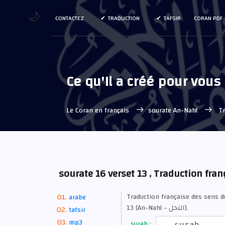
🌙
CONTACTEZ
TRADUCTION
TAFSIR
CORAN PDF
Ce qu'Il a créé pour vous 
Le Coran en français
sourate An-Nahl
Tr
sourate 16 verset 13 , Traduction fran
Traduction française des sens 
arabe
13 (An-Nahl - النحل).
tafsir
mp3
surah :