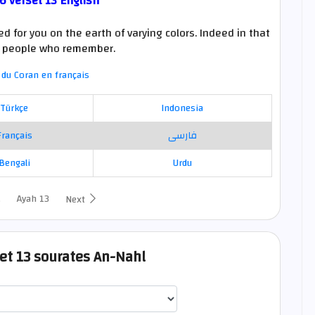
6 verset 13 English
 for you on the earth of varying colors. Indeed in that
 a people who remember.
du Coran en français
Türkçe
Indonesia
Français
فارسی
Bengali
Urdu
Ayah 13
s
Next
set 13 sourates An-Nahl
اختيار قارئ الآية