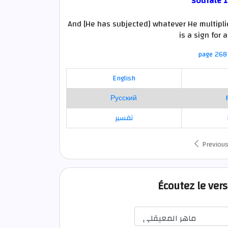
sourate 1
And [He has subjected] whatever He multiplied
is a sign for
page 268 
English
Русский
تفسير
Previou
Écoutez le ver