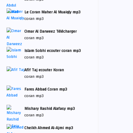
Le Coran Maher Al Muaiqly mp3
coran mp3
Omar Al Darweez Télécharger
coran mp3
Islam Sobhi ecouter coran mp3
coran mp3
Afif Taj ecouter Koran
coran mp3
Fares Abbad Coran mp3
coran mp3
Mishary Rashid Alafasy mp3
coran mp3
Cheikh Ahmed Al-Ajmi mp3