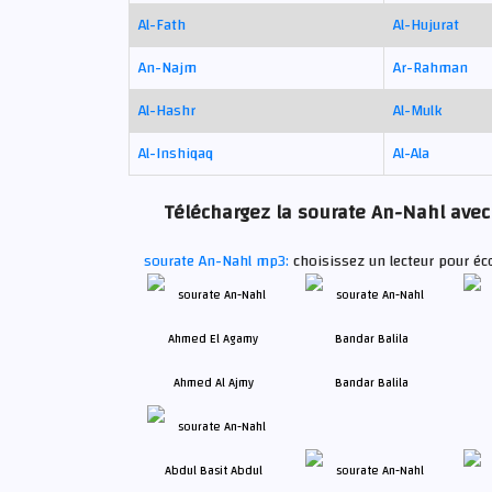
Al-Fath
Al-Hujurat
An-Najm
Ar-Rahman
Al-Hashr
Al-Mulk
Al-Inshiqaq
Al-Ala
Téléchargez la sourate An-Nahl avec 
sourate An-Nahl mp3:
choisissez un lecteur pour éc
Ahmed Al Ajmy
Bandar Balila