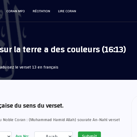
CORAN MP3
RÉCITATION
LIRE CORAN
sur la terre a des couleurs (16:13)
aduisez le verset 13 en français
çaise du sens du verset.
du Noble Coran : (Muhammad Hamid Allah) sourate An-Nahl verset
Submit
Aya No: