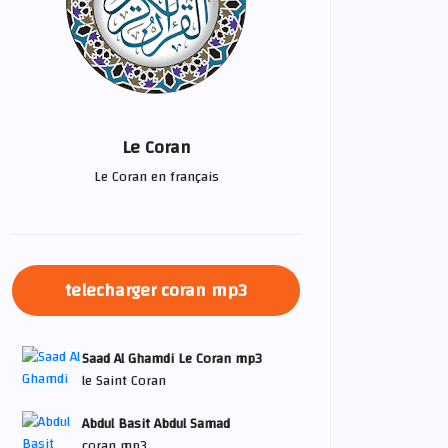
Le Coran
Le Coran en français
telecharger coran mp3
Saad Al Ghamdi Le Coran mp3
le Saint Coran
Abdul Basit Abdul Samad
coran mp3