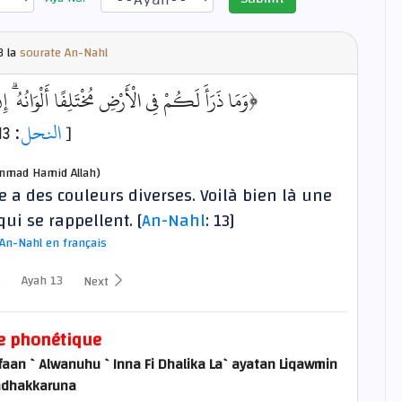
3 la
sourate An-Nahl
وَمَا ذَرَأَ لَكُمْ فِي الْأَرْضِ مُخْتَلِفًا أَلْوَانُهُ ۗ إِ﴾
: 13]
النحل
[
mad Hamid Allah)
re a des couleurs diverses. Voilà bien là une
ui se rappellent. [
An-Nahl
: 13]
An-Nahl en français
Ayah 13
s
Next
e phonétique
faan `Alwanuhu `Inna Fi Dhalika La`ayatan Liqawmin
adhakkaruna