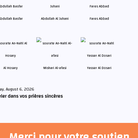
bdullah Basfar
Abdullah Al Juhani
Fares Abbad
Al Hosary
Mishari Al-afasi
Yasser Al Dosari
ay, August 6, 2026
ler dans vos prières sincères
Merci pour votre soutien