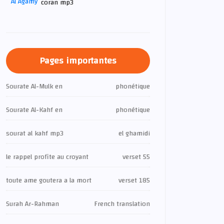
coran mp3
Pages importantes
Sourate Al-Mulk en
phonétique
Sourate Al-Kahf en
phonétique
sourat al kahf mp3
el ghamidi
le rappel profite au croyant
verset 55
toute ame goutera a la mort
verset 185
Surah Ar-Rahman
French translation