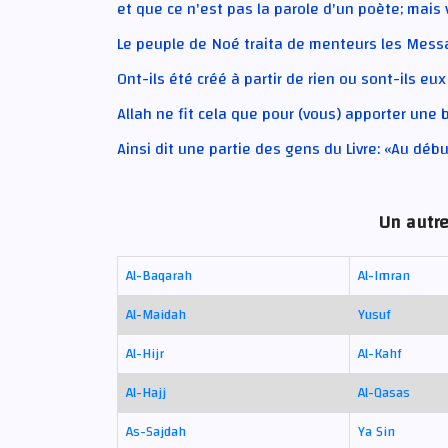
et que ce n'est pas la parole d'un poète; mais
Le peuple de Noé traita de menteurs les Mess
Ont-ils été créé à partir de rien ou sont-ils eux
Allah ne fit cela que pour (vous) apporter une
Ainsi dit une partie des gens du Livre: «Au débu
Un autre
Al-Baqarah
Al-Imran
Al-Maidah
Yusuf
Al-Hijr
Al-Kahf
Al-Hajj
Al-Qasas
As-Sajdah
Ya Sin