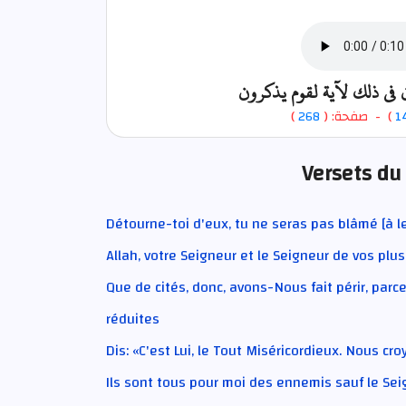
ن في ذلك لآية لقوم يذكرون
)
268
) - صفحة: (
1
Versets du
Détourne-toi d'eux, tu ne seras pas blâmé [à le
Allah, votre Seigneur et le Seigneur de vos plu
Que de cités, donc, avons-Nous fait périr, parc
réduites
Dis: «C'est Lui, le Tout Miséricordieux. Nous cro
Ils sont tous pour moi des ennemis sauf le Seig