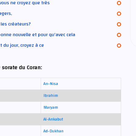
 vous ne croyez que très
agers,
 les créateurs?
 bonne nouvelle et pour qu'avec cela
t du jour, croyez à ce
 sorate du Coran:
An-Nisa
Ibrahim
Maryam
Al-Ankabut
Ad-Dukhan