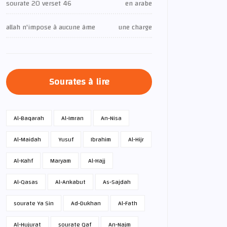
sourate 20 verset 46
en arabe
allah n'impose à aucune âme
une charge
Sourates à lire
Al-Baqarah
Al-Imran
An-Nisa
Al-Maidah
Yusuf
Ibrahim
Al-Hijr
Al-Kahf
Maryam
Al-Hajj
Al-Qasas
Al-Ankabut
As-Sajdah
sourate Ya Sin
Ad-Dukhan
Al-Fath
Al-Hujurat
sourate Qaf
An-Najm