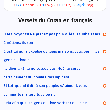
)
174
) - صفحة: (
9
- جزء: (
)
182
- آية: (
الأعراف
سورة:
Versets du Coran en français
O les croyants! Ne prenez pas pour alliés les Juifs et les
Chrétiens; ils sont
C'est Lui qui a expulsé de leurs maisons, ceux parmi les
gens du Livre qui
Ils dirent: «Si tu ne cesses pas, Noé, tu seras
certainement du nombre des lapidés!»
Et Lot, quand il dit à son peuple: «Vraiment, vous
commettez la turpitude où nul
Cela afin que les gens du Livre sachent qu'ils ne