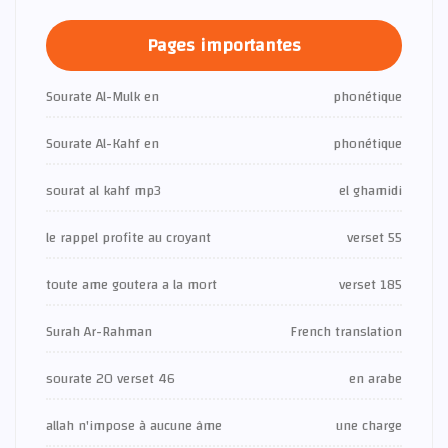
Pages importantes
Sourate Al-Mulk en
phonétique
Sourate Al-Kahf en
phonétique
sourat al kahf mp3
el ghamidi
le rappel profite au croyant
verset 55
toute ame goutera a la mort
verset 185
Surah Ar-Rahman
French translation
sourate 20 verset 46
en arabe
allah n'impose à aucune âme
une charge