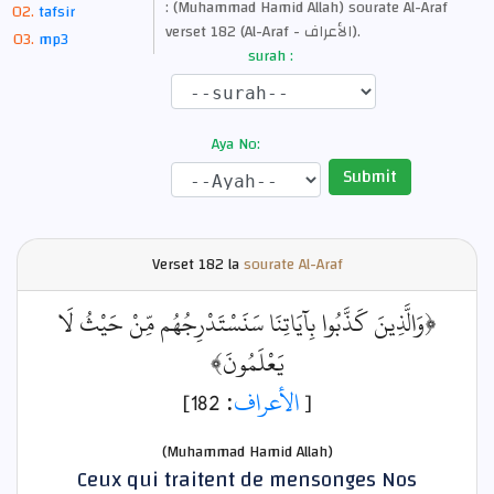
: (Muhammad Hamid Allah) sourate Al-Araf
tafsir
verset 182 (Al-Araf - الأعراف).
mp3
surah :
Aya No:
Submit
Verset
182 la
sourate Al-Araf
﴿وَالَّذِينَ كَذَّبُوا بِآيَاتِنَا سَنَسْتَدْرِجُهُم مِّنْ حَيْثُ لَا
يَعْلَمُونَ﴾
: 182]
الأعراف
[
(Muhammad Hamid Allah)
Ceux qui traitent de mensonges Nos