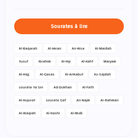
Sourates à lire
Al-Baqarah
Al-Imran
An-Nisa
Al-Maidah
Yusuf
Ibrahim
Al-Hijr
Al-Kahf
Maryam
Al-Hajj
Al-Qasas
Al-Ankabut
As-Sajdah
sourate Ya Sin
Ad-Dukhan
Al-Fath
Al-Hujurat
sourate Qaf
An-Najm
Ar-Rahman
Al-Waqiah
Al-Hashr
Al-Mulk