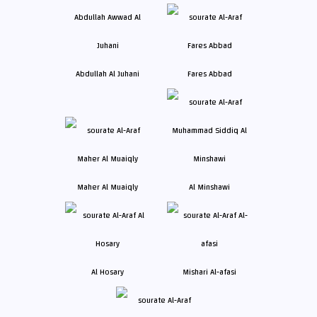
Abdullah Al Juhani
Fares Abbad
Maher Al Muaiqly
Al Minshawi
Al Hosary
Mishari Al-afasi