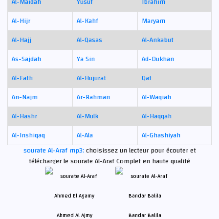
Al-Maidah
Yusuf
Ibrahim
Al-Hijr
Al-Kahf
Maryam
Al-Hajj
Al-Qasas
Al-Ankabut
As-Sajdah
Ya Sin
Ad-Dukhan
Al-Fath
Al-Hujurat
Qaf
An-Najm
Ar-Rahman
Al-Waqiah
Al-Hashr
Al-Mulk
Al-Haqqah
Al-Inshiqaq
Al-Ala
Al-Ghashiyah
sourate Al-Araf mp3:
choisissez un lecteur pour écouter et
télécharger le sourate Al-Araf Complet en haute qualité
Ahmed Al Ajmy
Bandar Balila