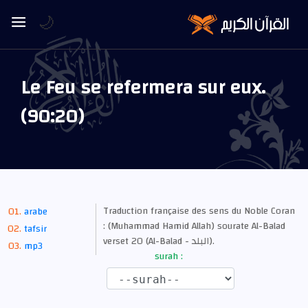
🌙
Le Feu se refermera sur eux.
(90:20)
Traduction française des sens du Noble Coran
arabe
: (Muhammad Hamid Allah) sourate Al-Balad
tafsir
verset 20 (Al-Balad - البلد).
mp3
surah :