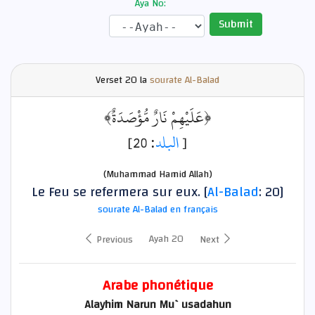
Aya No:
Submit
Verset
20 la
sourate Al-Balad
﴿عَلَيْهِمْ نَارٌ مُّؤْصَدَةٌ﴾
: 20]
البلد
[
(Muhammad Hamid Allah)
Le Feu se refermera sur eux. [
Al-Balad
: 20]
sourate Al-Balad en français
Ayah 20
Previous
Next
Arabe phonétique
Alayhim Narun Mu`usadahun