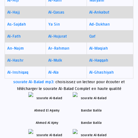
Al-Hijr
Al-Kahf
Maryam
Al-Hajj
Al-Qasas
Al-Ankabut
As-Sajdah
Ya Sin
Ad-Dukhan
Al-Fath
Al-Hujurat
Qaf
An-Najm
Ar-Rahman
Al-Waqiah
Al-Hashr
Al-Mulk
Al-Haqqah
Al-Inshiqaq
Al-Ala
Al-Ghashiyah
sourate Al-Balad mp3:
choisissez un lecteur pour écouter et
télécharger le sourate Al-Balad Complet en haute qualité
Ahmed Al Ajmy
Bandar Balila