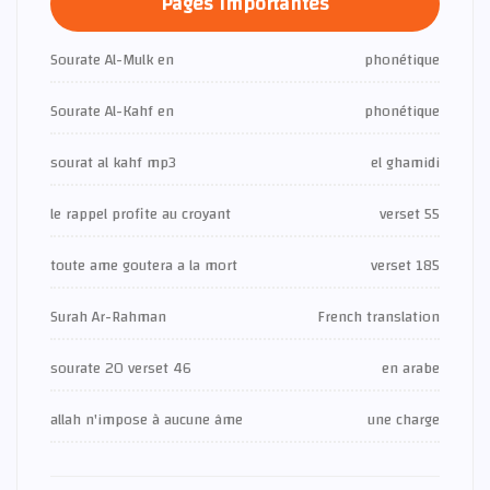
Pages importantes
Sourate Al-Mulk en
phonétique
Sourate Al-Kahf en
phonétique
sourat al kahf mp3
el ghamidi
le rappel profite au croyant
verset 55
toute ame goutera a la mort
verset 185
Surah Ar-Rahman
French translation
sourate 20 verset 46
en arabe
allah n'impose à aucune âme
une charge