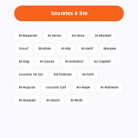
Sourates à lire
Al-Baqarah
Al-Imran
An-Nisa
Al-Maidah
Yusuf
Ibrahim
Al-Hijr
Al-Kahf
Maryam
Al-Hajj
Al-Qasas
Al-Ankabut
As-Sajdah
sourate Ya Sin
Ad-Dukhan
Al-Fath
Al-Hujurat
sourate Qaf
An-Najm
Ar-Rahman
Al-Waqiah
Al-Hashr
Al-Mulk