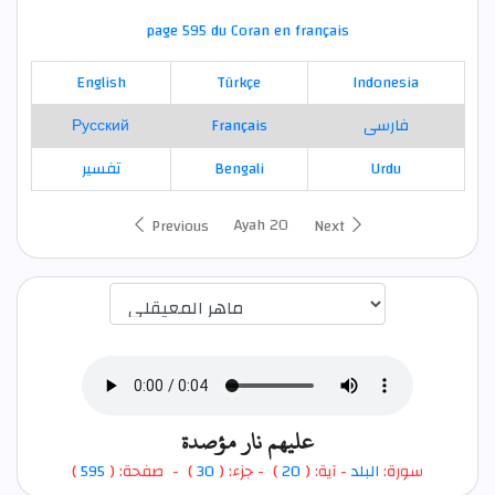
page 595 du Coran en français
English
Türkçe
Indonesia
Русский
Français
فارسی
تفسير
Bengali
Urdu
Ayah 20
Previous
Next
اختيار قارئ الآية
عليهم نار مؤصدة
)
595
) - صفحة: (
30
- جزء: (
)
20
- آية: (
البلد
سورة: