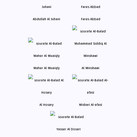
Abdullah Al Juhani
Fares Abbad
Maher Al Muaiqly
Al Minshawi
Al Hosary
Mishari Al-afasi