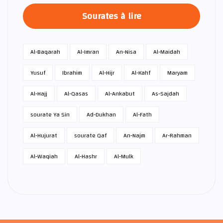
Sourates à lire
Al-Baqarah
Al-Imran
An-Nisa
Al-Maidah
Yusuf
Ibrahim
Al-Hijr
Al-Kahf
Maryam
Al-Hajj
Al-Qasas
Al-Ankabut
As-Sajdah
sourate Ya Sin
Ad-Dukhan
Al-Fath
Al-Hujurat
sourate Qaf
An-Najm
Ar-Rahman
Al-Waqiah
Al-Hashr
Al-Mulk