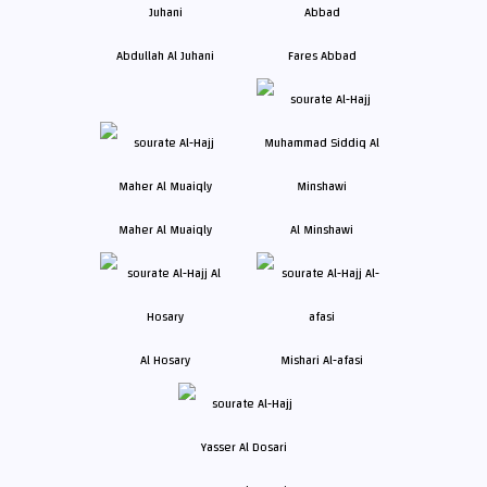
Abdullah Al Juhani
Fares Abbad
Maher Al Muaiqly
Al Minshawi
Al Hosary
Mishari Al-afasi