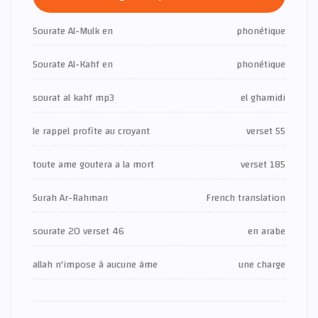
Sourate Al-Mulk en
phonétique
Sourate Al-Kahf en
phonétique
sourat al kahf mp3
el ghamidi
le rappel profite au croyant
verset 55
toute ame goutera a la mort
verset 185
Surah Ar-Rahman
French translation
sourate 20 verset 46
en arabe
allah n'impose à aucune âme
une charge