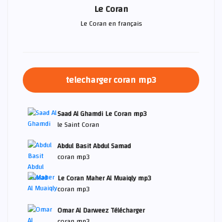
Le Coran
Le Coran en français
telecharger coran mp3
Saad Al Ghamdi Le Coran mp3
le Saint Coran
Abdul Basit Abdul Samad
coran mp3
Le Coran Maher Al Muaiqly mp3
coran mp3
Omar Al Darweez Télécharger
coran mp3