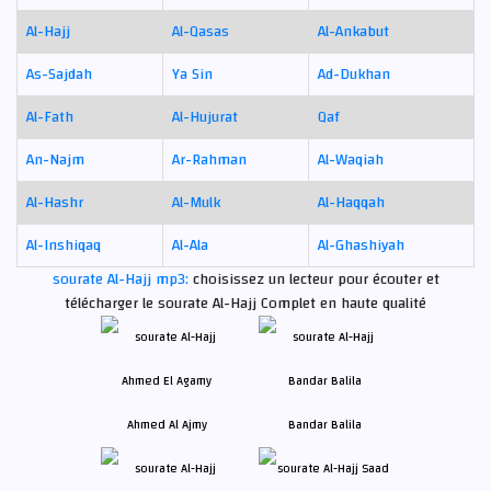
Al-Hajj
Al-Qasas
Al-Ankabut
As-Sajdah
Ya Sin
Ad-Dukhan
Al-Fath
Al-Hujurat
Qaf
An-Najm
Ar-Rahman
Al-Waqiah
Al-Hashr
Al-Mulk
Al-Haqqah
Al-Inshiqaq
Al-Ala
Al-Ghashiyah
sourate Al-Hajj mp3:
choisissez un lecteur pour écouter et
télécharger le sourate Al-Hajj Complet en haute qualité
Ahmed Al Ajmy
Bandar Balila