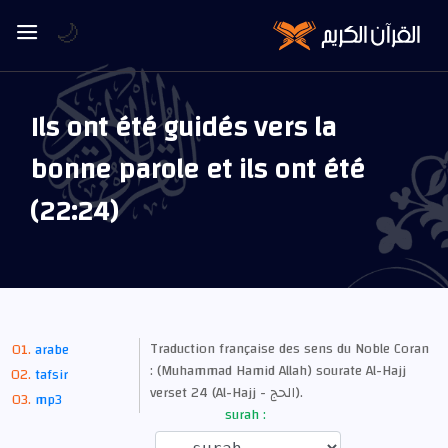
🌙
Ils ont été guidés vers la
bonne parole et ils ont été
(22:24)
Traduction française des sens du Noble Coran
arabe
: (Muhammad Hamid Allah) sourate Al-Hajj
tafsir
verset 24 (Al-Hajj - الحج).
mp3
surah :