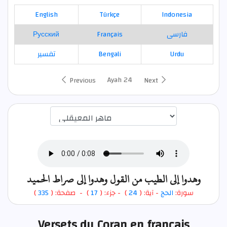
English
Türkçe
Indonesia
Русский
Français
فارسی
تفسير
Bengali
Urdu
Ayah 24
Previous
Next
اختيار قارئ الآية
وهدوا إلى الطيب من القول وهدوا إلى صراط الحميد
)
335
) - صفحة: (
17
- جزء: (
)
24
- آية: (
الحج
سورة:
Versets du Coran en français