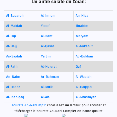
Un autre sorate du Coran:
Al-Baqarah
Al-Imran
An-Nisa
Al-Maidah
Yusuf
Ibrahim
Al-Hijr
Al-Kahf
Maryam
Al-Hajj
Al-Qasas
Al-Ankabut
As-Sajdah
Ya Sin
Ad-Dukhan
Al-Fath
Al-Hujurat
Qaf
An-Najm
Ar-Rahman
Al-Waqiah
Al-Hashr
Al-Mulk
Al-Haqqah
Al-Inshiqaq
Al-Ala
Al-Ghashiyah
sourate An-Nahl mp3:
choisissez un lecteur pour écouter et
télécharger le sourate An-Nahl Complet en haute qualité