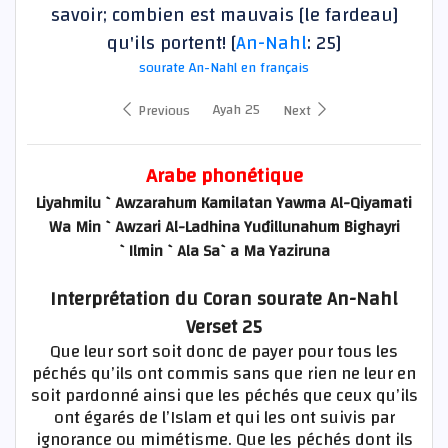
savoir; combien est mauvais [le fardeau]
qu'ils portent! [
An-Nahl
: 25]
sourate An-Nahl en français
Ayah 25
Previous
Next
Arabe phonétique
Liyahmilu `Awzarahum Kamilatan Yawma Al-Qiyamati
Wa Min `Awzari Al-Ladhina Yuđillunahum Bighayri
`Ilmin `Ala Sa`a Ma Yaziruna
Interprétation du Coran sourate An-Nahl
Verset 25
Que leur sort soit donc de payer pour tous les
péchés qu’ils ont commis sans que rien ne leur en
soit pardonné ainsi que les péchés que ceux qu’ils
ont égarés de l’Islam et qui les ont suivis par
ignorance ou mimétisme. Que les péchés dont ils