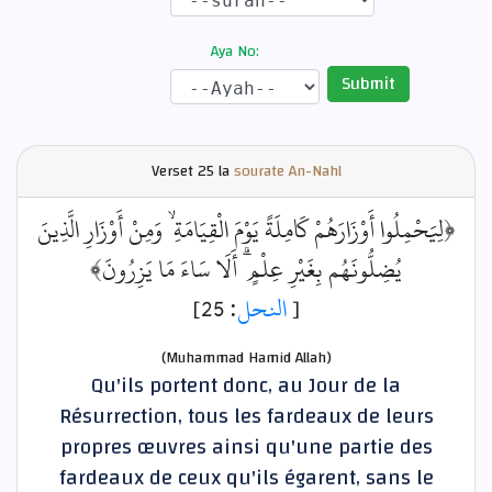
Aya No:
Submit
Verset
25 la
sourate An-Nahl
﴿لِيَحْمِلُوا أَوْزَارَهُمْ كَامِلَةً يَوْمَ الْقِيَامَةِ ۙ وَمِنْ أَوْزَارِ الَّذِينَ
يُضِلُّونَهُم بِغَيْرِ عِلْمٍ ۗ أَلَا سَاءَ مَا يَزِرُونَ﴾
: 25]
النحل
[
(Muhammad Hamid Allah)
Qu'ils portent donc, au Jour de la
Résurrection, tous les fardeaux de leurs
propres œuvres ainsi qu'une partie des
fardeaux de ceux qu'ils égarent, sans le