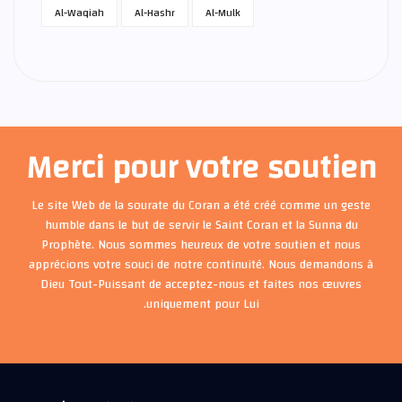
Al-Waqiah
Al-Hashr
Al-Mulk
Merci pour votre soutien
Le site Web de la sourate du Coran a été créé comme un geste
humble dans le but de servir le Saint Coran et la Sunna du
Prophète. Nous sommes heureux de votre soutien et nous
apprécions votre souci de notre continuité. Nous demandons à
Dieu Tout-Puissant de acceptez-nous et faites nos œuvres
uniquement pour Lui.