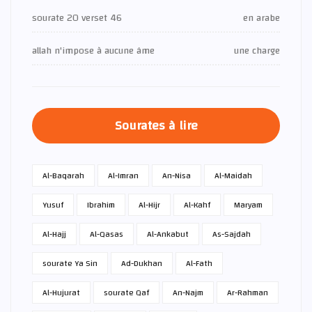
sourate 20 verset 46
en arabe
allah n'impose à aucune âme
une charge
Sourates à lire
Al-Baqarah
Al-Imran
An-Nisa
Al-Maidah
Yusuf
Ibrahim
Al-Hijr
Al-Kahf
Maryam
Al-Hajj
Al-Qasas
Al-Ankabut
As-Sajdah
sourate Ya Sin
Ad-Dukhan
Al-Fath
Al-Hujurat
sourate Qaf
An-Najm
Ar-Rahman