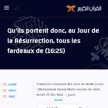
🌙
Qu'ils portent donc, au Jour de
la Résurrection, tous les
fardeaux de (16:25)
Traduction française des sens du Noble Coran
arabe
: (Muhammad Hamid Allah) sourate An-Nahl
tafsir
verset 25 (An-Nahl - النحل).
mp3
surah :