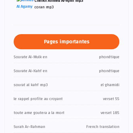
Cheikh Ahmed Al-Ajmi mp3
coran mp3
Pages importantes
Sourate Al-Mulk en
phonétique
Sourate Al-Kahf en
phonétique
sourat al kahf mp3
el ghamidi
le rappel profite au croyant
verset 55
toute ame goutera a la mort
verset 185
Surah Ar-Rahman
French translation