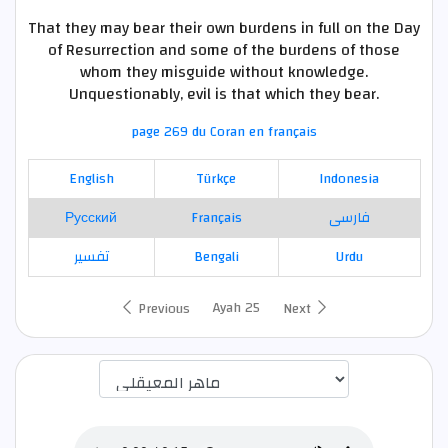
That they may bear their own burdens in full on the Day
of Resurrection and some of the burdens of those
whom they misguide without knowledge.
Unquestionably, evil is that which they bear.
page 269 du Coran en français
English
Türkçe
Indonesia
Русский
Français
فارسی
تفسير
Bengali
Urdu
Ayah 25
Previous
Next
اختيار قارئ الآية