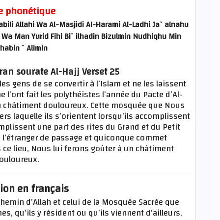
e phonétique
ili Allahi Wa Al-Masjidi Al-Harami Al-Ladhi Ja`alnahu
i Wa Man Yurid Fihi Bi`ilhadin Bizulmin Nudhiqhu Min
habin `Alimin
ran sourate Al-Hajj Verset 25
es gens de se convertir à l’Islam et ne les laissent
’ont fait les polythéistes l’année du Pacte d’Al-
un châtiment douloureux. Cette mosquée que Nous
s laquelle ils s’orientent lorsqu’ils accomplissent
mplissent une part des rites du Grand et du Petit
 à l’étranger de passage et quiconque commet
ce lieu, Nous lui ferons goûter à un châtiment
ouloureux.
ion en français
chemin d’Allah et celui de la Mosquée Sacrée que
 qu’ils y résident ou qu’ils viennent d’ailleurs,