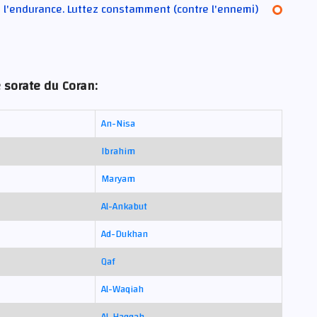
à l'endurance. Luttez constamment (contre l'ennemi)
 sorate du Coran:
An-Nisa
Ibrahim
Maryam
Al-Ankabut
Ad-Dukhan
Qaf
Al-Waqiah
Al-Haqqah