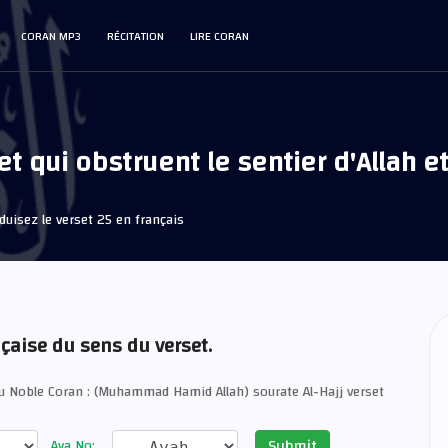
CORAN MP3
RÉCITATION
LIRE CORAN
t qui obstruent le sentier d'Allah et
uisez le verset 25 en français
nçaise du sens du verset.
u Noble Coran : (Muhammad Hamid Allah) sourate Al-Hajj verset
Submit
Aya No: