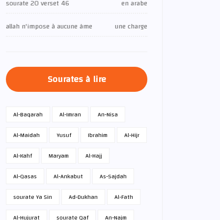
sourate 20 verset 46
en arabe
allah n'impose à aucune âme
une charge
Sourates à lire
Al-Baqarah
Al-Imran
An-Nisa
Al-Maidah
Yusuf
Ibrahim
Al-Hijr
Al-Kahf
Maryam
Al-Hajj
Al-Qasas
Al-Ankabut
As-Sajdah
sourate Ya Sin
Ad-Dukhan
Al-Fath
Al-Hujurat
sourate Qaf
An-Najm