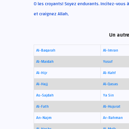
O les croyants! Soyez endurants. Incitez-vous 
et craignez Allah,
Un autre
Al-Baqarah
Al-Imran
Al-Maidah
Yusuf
Al-Hijr
Al-Kahf
Al-Hajj
Al-Qasas
As-Sajdah
Ya Sin
Al-Fath
Al-Hujurat
An-Najm
Ar-Rahman
Al-Hashr
Al-Mulk