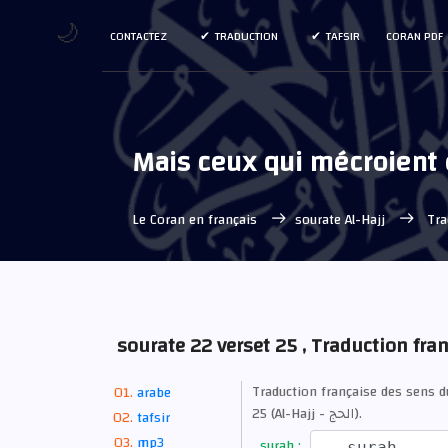
🌙
CONTACTEZ
TRADUCTION
TAFSIR
CORAN PDF
Mais ceux qui mécroient e
Le Coran en français
sourate Al-Hajj
Trad
sourate 22 verset 25 , Traduction fra
Traduction française des sens d
arabe
25 (Al-Hajj - الحج).
tafsir
mp3
surah :