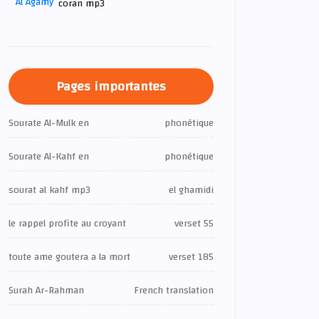
coran mp3
Pages importantes
Sourate Al-Mulk en
phonétique
Sourate Al-Kahf en
phonétique
sourat al kahf mp3
el ghamidi
le rappel profite au croyant
verset 55
toute ame goutera a la mort
verset 185
Surah Ar-Rahman
French translation