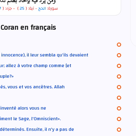
ومن يرد فيه بإلحاد بظلم نذ
7
- جزء: (
)
25
- آية: (
الحج
سورة:
 Coran en français
 innocence), il leur sembla qu'ils devaient
r; allez à votre champ comme [et
euple?»
s, vous et vos ancêtres. Allah
ai inventé alors vous ne
raiment le Sage, l'Omniscient».
éterminés. Ensuite, il n'y a pas de