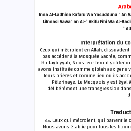
Arab
Inna Al-Ladhina Kafaru Wa Yasudduna `An Sab
Lilnnasi Sawa`an Al-`Akifu Fihi Wa Al-Bad
`Ad
Interprétation du Co
Ceux qui mécroient en Allah, dissuadent l
pas accéder à la Mosquée Sacrée, comme l
Ħudaybiyyah, Nous leur feront goûter 
avons instituée comme qiblah aux gens ver
leurs prières et comme lieu où ils acco
Pèlerinage. Le Mecquois y est égal
délibérément une transgression dans 
d
Traduct
25. Ceux qui mécroient, qui barrent le 
Nous avons établie pour tous les hommes,