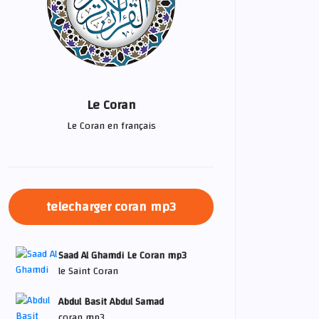
Le Coran
Le Coran en français
telecharger coran mp3
Saad Al Ghamdi Le Coran mp3
le Saint Coran
Abdul Basit Abdul Samad
coran mp3