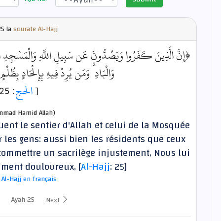
5 la
sourate Al-Hajj
إِنَّ الَّذِينَ كَفَرُوا وَيَصُدُّونَ عَن سَبِيلِ اللَّهِ وَالْمَسْجِدِ الْح
وَالْبَادِ ۚ وَمَن يُرِدْ فِيهِ بِإِلْحَادٍ بِظُل﴾
: 25]
الحج
[
mad Hamid Allah)
ent le sentier d'Allah et celui de la Mosquée
 les gens: aussi bien les résidents que ceux
commettre un sacrilège injustement, Nous lui
iment douloureux, [
Al-Hajj
: 25]
 Al-Hajj en français
Ayah 25
Next