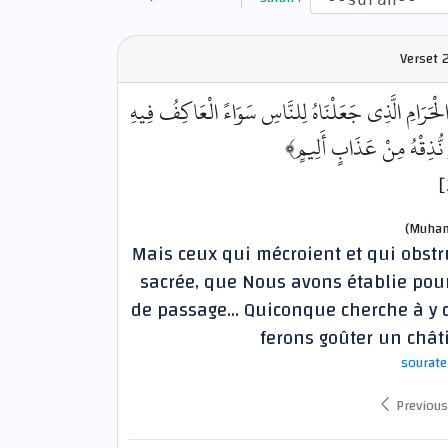
Verset
2
﴿َرَامِ الَّذِي جَعَلْنَاهُ لِلنَّاسِ سَوَاءً الْعَاكِفُ فِيهِ
ْمٍ نُّذِقْهُ مِنْ عَذَابٍ أَلِيمٍ
(Muham
Mais ceux qui mécroient et qui obstru
sacrée, que Nous avons établie pour
de passage... Quiconque cherche à y 
ferons goûter un chât
sourate
Previous