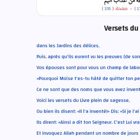
قه من عذاب أليم
)
335
) - صفحة: (
1
Versets du
dans les Jardins des délices,
Puis, après qu'ils eurent vu les preuves (de son
Vos épouses sont pour vous un champ de labou
«Pourquoi Moïse t'es-tu hâté de quitter ton p
Ce ne sont que des noms que vous avez inventé
Voici les versets du Livre plein de sagesse,
Ou bien ils disent: «Il l'a inventé!» Dis: «Si je l'
Ils dirent: «Ainsi a dit ton Seigneur. C'est Lui v
Et invoquez Allah pendant un nombre de jours d