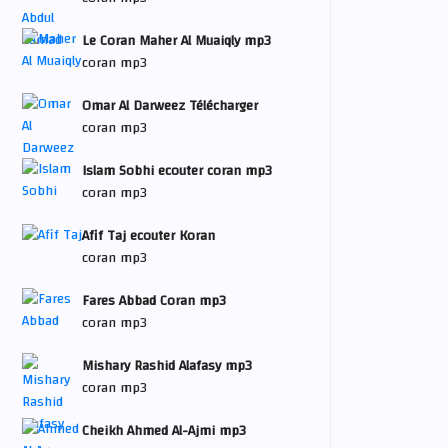
Le Coran Maher Al Muaiqly mp3
coran mp3
Omar Al Darweez Télécharger
coran mp3
Islam Sobhi ecouter coran mp3
coran mp3
Afif Taj ecouter Koran
coran mp3
Fares Abbad Coran mp3
coran mp3
Mishary Rashid Alafasy mp3
coran mp3
Cheikh Ahmed Al-Ajmi mp3