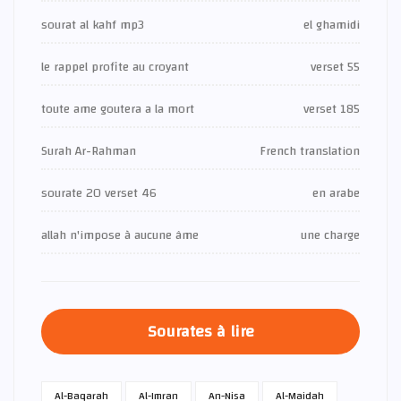
sourat al kahf mp3
el ghamidi
le rappel profite au croyant
verset 55
toute ame goutera a la mort
verset 185
Surah Ar-Rahman
French translation
sourate 20 verset 46
en arabe
allah n'impose à aucune âme
une charge
Sourates à lire
Al-Baqarah
Al-Imran
An-Nisa
Al-Maidah