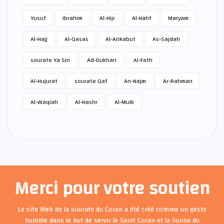
Yusuf
Ibrahim
Al-Hijr
Al-Kahf
Maryam
Al-Hajj
Al-Qasas
Al-Ankabut
As-Sajdah
sourate Ya Sin
Ad-Dukhan
Al-Fath
Al-Hujurat
sourate Qaf
An-Najm
Ar-Rahman
Al-Waqiah
Al-Hashr
Al-Mulk
Merci pour votre soutien
Le site Web de la sourate du Coran a été créé comme un geste
humble dans le but de servir le Saint Coran et la Sunna du