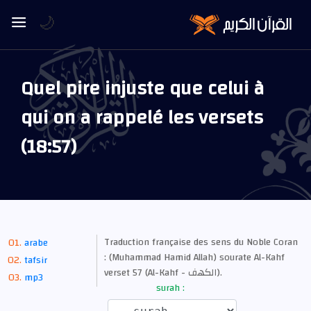
🌙
Quel pire injuste que celui à
qui on a rappelé les versets
(18:57)
Traduction française des sens du Noble Coran
arabe
: (Muhammad Hamid Allah) sourate Al-Kahf
tafsir
verset 57 (Al-Kahf - الكهف).
mp3
surah :