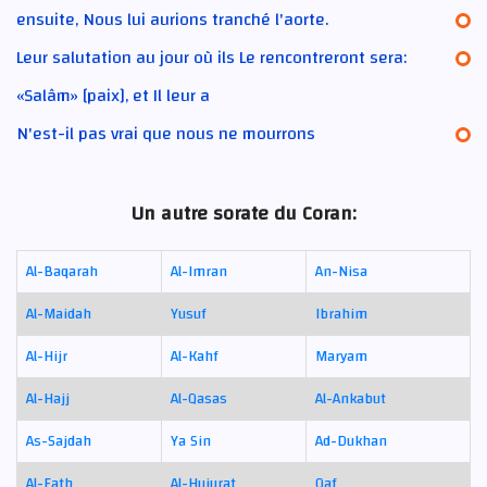
ensuite, Nous lui aurions tranché l'aorte.
Leur salutation au jour où ils Le rencontreront sera:
«Salâm» [paix], et Il leur a
N'est-il pas vrai que nous ne mourrons
Un autre sorate du Coran:
Al-Baqarah
Al-Imran
An-Nisa
Al-Maidah
Yusuf
Ibrahim
Al-Hijr
Al-Kahf
Maryam
Al-Hajj
Al-Qasas
Al-Ankabut
As-Sajdah
Ya Sin
Ad-Dukhan
Al-Fath
Al-Hujurat
Qaf