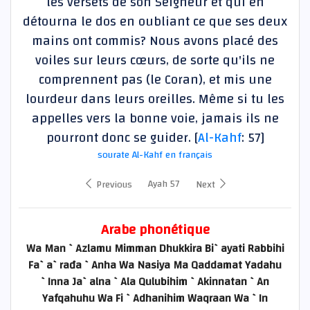
les versets de son Seigneur et qui en
détourna le dos en oubliant ce que ses deux
mains ont commis? Nous avons placé des
voiles sur leurs cœurs, de sorte qu'ils ne
comprennent pas (le Coran), et mis une
lourdeur dans leurs oreilles. Même si tu les
appelles vers la bonne voie, jamais ils ne
pourront donc se guider. [
Al-Kahf
: 57]
sourate Al-Kahf en français
Ayah 57
Previous
Next
Arabe phonétique
Wa Man `Azlamu Mimman Dhukkira Bi`ayati Rabbihi
Fa`a`rađa `Anha Wa Nasiya Ma Qaddamat Yadahu
`Inna Ja`alna `Ala Qulubihim `Akinnatan `An
Yafqahuhu Wa Fi `Adhanihim Waqraan Wa `In