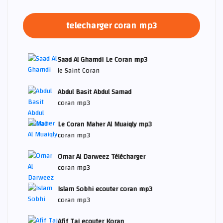
telecharger coran mp3
Saad Al Ghamdi Le Coran mp3
le Saint Coran
Abdul Basit Abdul Samad
coran mp3
Le Coran Maher Al Muaiqly mp3
coran mp3
Omar Al Darweez Télécharger
coran mp3
Islam Sobhi ecouter coran mp3
coran mp3
Afif Taj ecouter Koran