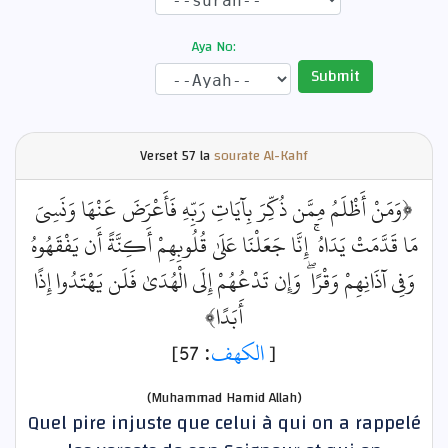
Aya No:
Submit
Verset
57 la
sourate Al-Kahf
﴿وَمَنْ أَظْلَمُ مِمَّن ذُكِّرَ بِآيَاتِ رَبِّهِ فَأَعْرَضَ عَنْهَا وَنَسِيَ
مَا قَدَّمَتْ يَدَاهُ ۚ إِنَّا جَعَلْنَا عَلَىٰ قُلُوبِهِمْ أَكِنَّةً أَن يَفْقَهُوهُ
وَفِي آذَانِهِمْ وَقْرًا ۖ وَإِن تَدْعُهُمْ إِلَى الْهُدَىٰ فَلَن يَهْتَدُوا إِذًا
أَبَدًا﴾
: 57]
الكهف
[
(Muhammad Hamid Allah)
Quel pire injuste que celui à qui on a rappelé