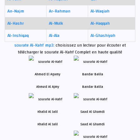
An-Najm
Ar-Rahman
Al-Waqiah
Al-Hashr
Al-Mulk
Al-Haqqah
Al-Inshiqaq
Al-Ala
Al-Ghashiyah
sourate Al-Kahf mp3:
choisissez un lecteur pour écouter et
télécharger le sourate Al-Kahf Complet en haute qualité
Ahmed Al Ajmy
Bandar Balila
Khalid Al Jalil
Saad Al Ghamdi