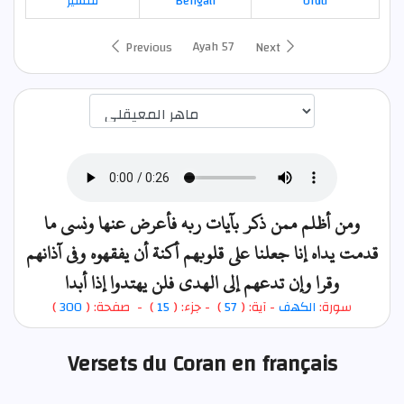
تفسير
Bengali
Urdu
Ayah 57
Previous
Next
اختيار قارئ الآية
ومن أظلم ممن ذكر بآيات ربه فأعرض عنها ونسي ما
قدمت يداه إنا جعلنا على قلوبهم أكنة أن يفقهوه وفي آذانهم
وقرا وإن تدعهم إلى الهدى فلن يهتدوا إذا أبدا
)
300
) - صفحة: (
15
- جزء: (
)
57
- آية: (
الكهف
سورة:
Versets du Coran en français