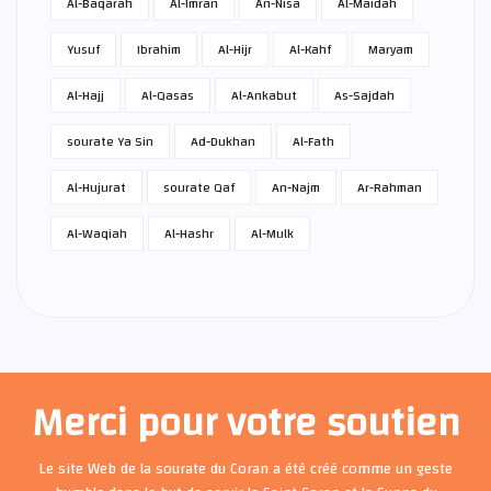
Al-Baqarah
Al-Imran
An-Nisa
Al-Maidah
Yusuf
Ibrahim
Al-Hijr
Al-Kahf
Maryam
Al-Hajj
Al-Qasas
Al-Ankabut
As-Sajdah
sourate Ya Sin
Ad-Dukhan
Al-Fath
Al-Hujurat
sourate Qaf
An-Najm
Ar-Rahman
Al-Waqiah
Al-Hashr
Al-Mulk
Merci pour votre soutien
Le site Web de la sourate du Coran a été créé comme un geste