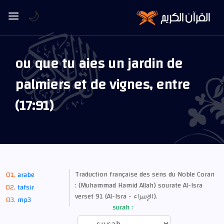
🌙
ou que tu aies un jardin de
palmiers et de vignes, entre
(17:91)
Traduction française des sens du Noble Coran
arabe
: (Muhammad Hamid Allah) sourate Al-Isra
tafsir
verset 91 (Al-Isra - الإسراء).
mp3
surah :