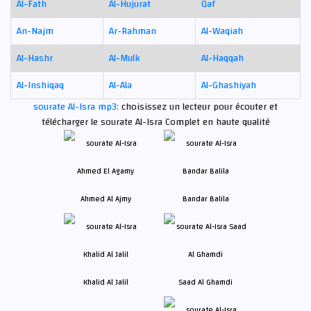
Al-Fath
Al-Hujurat
Qaf
An-Najm
Ar-Rahman
Al-Waqiah
Al-Hashr
Al-Mulk
Al-Haqqah
Al-Inshiqaq
Al-Ala
Al-Ghashiyah
sourate Al-Isra mp3:
choisissez un lecteur pour écouter et
télécharger le sourate Al-Isra Complet en haute qualité
Ahmed Al Ajmy
Bandar Balila
Khalid Al Jalil
Saad Al Ghamdi