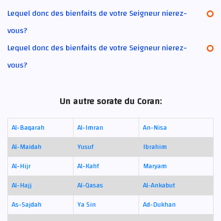
Lequel donc des bienfaits de votre Seigneur nierez-
vous?
Lequel donc des bienfaits de votre Seigneur nierez-
vous?
Un autre sorate du Coran:
Al-Baqarah
Al-Imran
An-Nisa
Al-Maidah
Yusuf
Ibrahim
Al-Hijr
Al-Kahf
Maryam
Al-Hajj
Al-Qasas
Al-Ankabut
As-Sajdah
Ya Sin
Ad-Dukhan