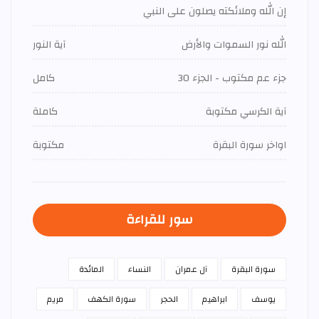
إن الله وملائكته يصلون على النبي
الله نور السموات والأرض
آية النور
جزء عم مكتوب - الجزء 30
كامل
آية الكرسي مكتوبة
كاملة
اواخر سورة البقرة
مكتوبة
سور للقراءة
سورة البقرة
آل عمران
النساء
المائدة
يوسف
ابراهيم
الحجر
سورة الكهف
مريم