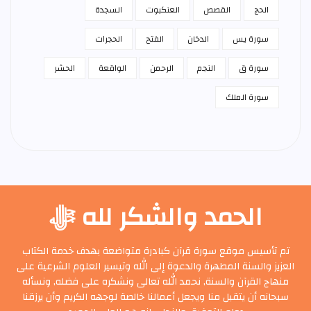
الحج
القصص
العنكبوت
السجدة
سورة يس
الدخان
الفتح
الحجرات
سورة ق
النجم
الرحمن
الواقعة
الحشر
سورة الملك
الحمد والشكر لله ﷻ
تم تأسيس موقع سورة قرآن كبادرة متواضعة بهدف خدمة الكتاب
العزيز والسنة المطهرة والدعوة إلى الله وتيسير العلوم الشرعية على
منهاج القرآن والسنة, نحمد الله تعالى ونشكره على فضله, ونسأله
سبحانه أن يتقبل منا ويجعل أعمالنا خالصة لوجهه الكريم وأن يرزقنا