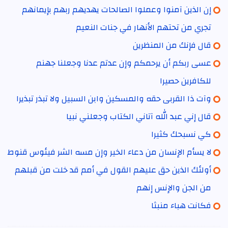
إن الذين آمنوا وعملوا الصالحات يهديهم ربهم بإيمانهم
تجري من تحتهم الأنهار في جنات النعيم
قال فإنك من المنظرين
عسى ربكم أن يرحمكم وإن عدتم عدنا وجعلنا جهنم
للكافرين حصيرا
وآت ذا القربى حقه والمسكين وابن السبيل ولا تبذر تبذيرا
قال إني عبد الله آتاني الكتاب وجعلني نبيا
كي نسبحك كثيرا
لا يسأم الإنسان من دعاء الخير وإن مسه الشر فيئوس قنوط
أولئك الذين حق عليهم القول في أمم قد خلت من قبلهم
من الجن والإنس إنهم
فكانت هباء منبثا