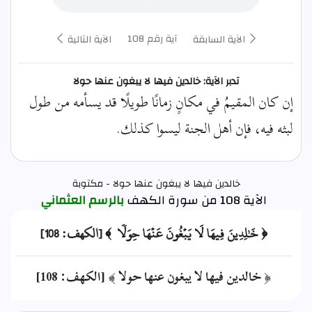
آية رقم 108
الآية السابقة
الآية التالية
تدبر الآية: خالدين فيها لا يبغون عنها حولا
إن كان المقيمُ في مكانٍ زمانًا طويلًا قد يسأمه من طول
لبثه فيه، فإن أهل الجنة ليسوا كذلك.
خالدين فيها لا يبغون عنها حولا - مكتوبة
الآية 108 من سورة الكهف
بالرسم العثماني
﴿ خَٰلِدِينَ فِيهَا لَا يَبۡغُونَ عَنۡهَا حِوَلٗا ﴾ [الكهف: 108]
﴿ خالدين فيها لا يبغون عنها حولا ﴾ [الكهف: 108]