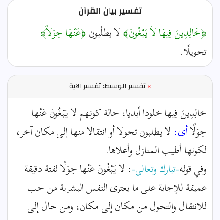
تفسير بيان القرآن
﴿خَالِدِينَ فِيهَا لاَ يَبْغُونَ﴾
لا يطلُبون
﴿عَنْهَا حِوَلاً﴾
تحويلًا.
»
تفسير الوسيط: تفسير الآية
خالِدِينَ فِيها خلودا أبديا، حالة كونهم لا يَبْغُونَ عَنْها
حِوَلًا
أى:
لا يطلبون تحولا أو انتقالا منها إلى مكان آخر،
لكونها أطيب المنازل وأعلاها.
وفي قوله
-تبارك وتعالى-
: لا يَبْغُونَ عَنْها حِوَلًا لفتة دقيقة
عميقة للإجابة على ما يعترى النفس البشرية من حب
للانتقال والتحول من مكان إلى مكان، ومن حال إلى