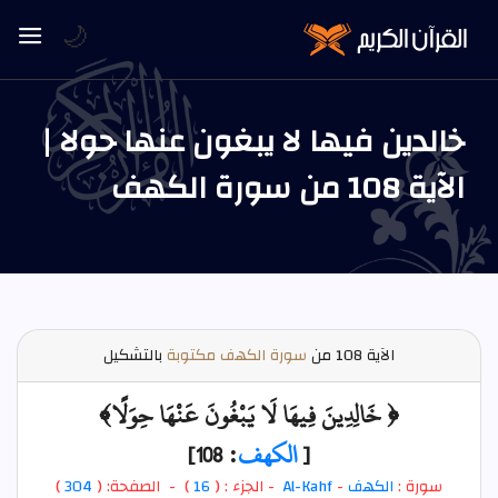
🌙
خالدين فيها لا يبغون عنها حولا |
الآية 108 من سورة الكهف
الآية
108 من
سورة الكهف مكتوبة
بالتشكيل
﴿ خَالِدِينَ فِيهَا لَا يَبْغُونَ عَنْهَا حِوَلًا﴾
[
الكهف
: 108]
سورة :
الكهف
-
Al-Kahf
- الجزء : (
16
) - الصفحة: (
304
)