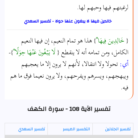
لرغبتهم فيها وحبهم لها.
خالدين فيها لا يبغون عنها حولا - تفسير السعدي
{
خَالِدِينَ فِيهَا ْ
} هذا هو تمام النعيم، إن فيها النعيم
الكامل، ومن تمامه أنه لا ينقطع {
لَا يَبْغُونَ عَنْهَا حِوَلًا ْ
}-
أي:
تحولا ولا انتقالا، لأنهم لا يرون إلا ما يعجبهم
ويبهجهم، ويسرهم ويفرحهم، ولا يرون نعيما فوق ما هم
فيه.
تفسير الآية 108 - سورة الكهف
تفسير الجلالين
التفسير الميسر
تفسير السعدي