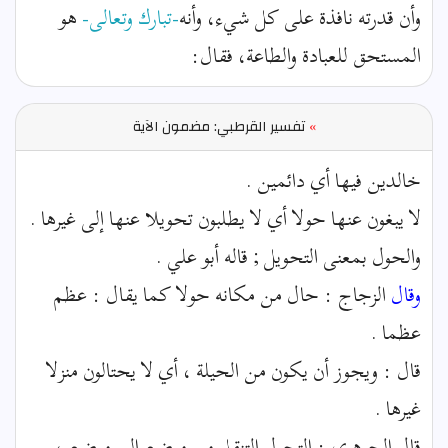
وأن قدرته نافذة على كل شيء، وأنه
-تبارك وتعالى-
هو
المستحق للعبادة والطاعة، فقال:
»
تفسير القرطبي: مضمون الآية
خالدين فيها أي دائمين .
لا يبغون عنها حولا أي لا يطلبون تحويلا عنها إلى غيرها .
والحول بمعنى التحويل ; قاله أبو علي .
وقال
الزجاج : حال من مكانه حولا كما يقال : عظم
عظما .
قال : ويجوز أن يكون من الحيلة ، أي لا يحتالون منزلا
غيرها .
قال الجوهري : التحول التنقل من موضع إلى موضع ،