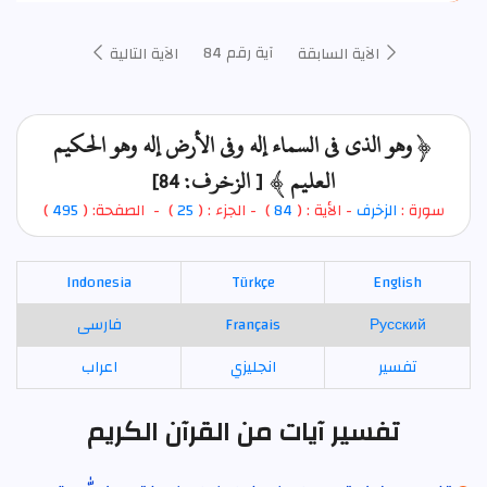
آية رقم 84
الآية السابقة
الآية التالية
﴿ وهو الذي في السماء إله وفي الأرض إله وهو الحكيم
العليم ﴾ [ الزخرف: 84]
سورة :
الزخرف
- الأية : (
84
)
- الجزء : (
25
) - الصفحة: (
495
)
Indonesia
Türkçe
English
Русский
Français
فارسی
تفسير
انجليزي
اعراب
تفسير آيات من القرآن الكريم