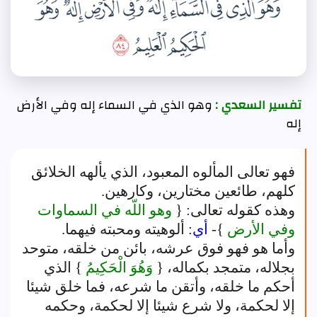
تفسير السعدي :
وهو الذي في السماء إله وفي الأرض
إله
فهو تعالى المألوه المعبود، الذي يألهه الخلائق
كلهم، طائعين مختارين، وكارهين.
وهذه كقوله تعالى: {
وهو اللّه في السماوات
وفي الأرض
}-
أي:
ألوهيته ومحبته فيهما.
وأما هو فهو فوق عرشه، بائن من خلقه، متوحد
بجلاله، متمجد بكماله، {
وَهُوَ الْحَكِيمُ
} الذي
أحكم ما خلقه، وأتقن ما شرعه، فما خلق شيئا
إلا لحكمة، ولا شرع شيئا إلا لحكمة، وحكمه