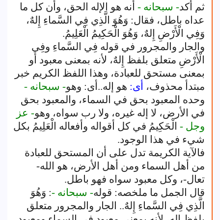
ثم أكد
- سبحانه -
أنه هو الإله الحق، وأن كل ما
عداه باطل، فقال: وَهُوَ الَّذِي فِي السَّماءِ إِلهٌ،
وَفِي الْأَرْضِ إِلهٌ، وَهُوَ الْحَكِيمُ الْعَلِيمُ.
والجار والمجرور في قوله فِي السَّماءِ وفِي
الْأَرْضِ متعلق بلفظ إِلهٌ، لأنه بمعنى معبود أو
بمعنى مستحق للعبادة، وهذا اللفظ الكريم خبر
مبتدأ محذوف،
أى:
هو إله..أى: وهو
- سبحانه -
وحده المعبود بحق في السماء، والمعبود بحق
في الأرض، لا إله غيره، ولا رب سواه، وهو
- عز
وجل -
الْحَكِيمُ في كل أقواله وأفعاله الْعَلِيمُ بكل
شيء في هذا الوجود.
فالآية الكريمة تدل على أن المستحق للعبادة
من أهل السماء ومن أهل الأرض، هو الله-
تعال-، وكل معبود سواه فهو باطل.
قال الجمل ما ملخصه: قوله
- سبحانه -
: وَهُوَ
الَّذِي فِي السَّماءِ إِلهٌ.. الجار والمجرور متعلق
بلفظ إله، لأنه بمعنى معبود في السماء ومعبود