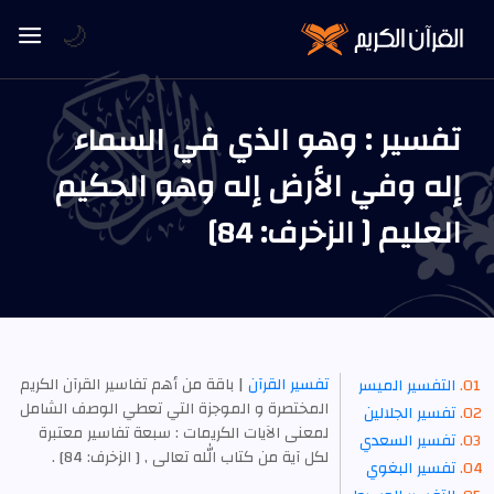
🌙
تفسير : وهو الذي في السماء
إله وفي الأرض إله وهو الحكيم
العليم [ الزخرف: 84]
تفسير القرآن
| باقة من أهم تفاسير القرآن الكريم
التفسير الميسر
المختصرة و الموجزة التي تعطي الوصف الشامل
تفسير الجلالين
لمعنى الآيات الكريمات : سبعة تفاسير معتبرة
تفسير السعدي
لكل آية من كتاب الله تعالى , [ الزخرف: 84] .
تفسير البغوي