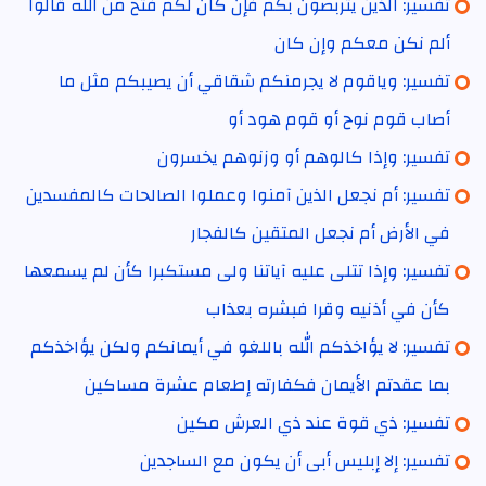
تفسير: الذين يتربصون بكم فإن كان لكم فتح من الله قالوا
ألم نكن معكم وإن كان
تفسير: وياقوم لا يجرمنكم شقاقي أن يصيبكم مثل ما
أصاب قوم نوح أو قوم هود أو
تفسير: وإذا كالوهم أو وزنوهم يخسرون
تفسير: أم نجعل الذين آمنوا وعملوا الصالحات كالمفسدين
في الأرض أم نجعل المتقين كالفجار
تفسير: وإذا تتلى عليه آياتنا ولى مستكبرا كأن لم يسمعها
كأن في أذنيه وقرا فبشره بعذاب
تفسير: لا يؤاخذكم الله باللغو في أيمانكم ولكن يؤاخذكم
بما عقدتم الأيمان فكفارته إطعام عشرة مساكين
تفسير: ذي قوة عند ذي العرش مكين
تفسير: إلا إبليس أبى أن يكون مع الساجدين