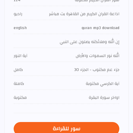
اذاعة القران الكريم من القاهرة بث مباشر
راديو
english
quran mp3 download
إن الله وملائكته يصلون على النبي
الله نور السموات والأرض
آية النور
جزء عم مكتوب - الجزء 30
كامل
آية الكرسي مكتوبة
كاملة
اواخر سورة البقرة
مكتوبة
سور للقراءة