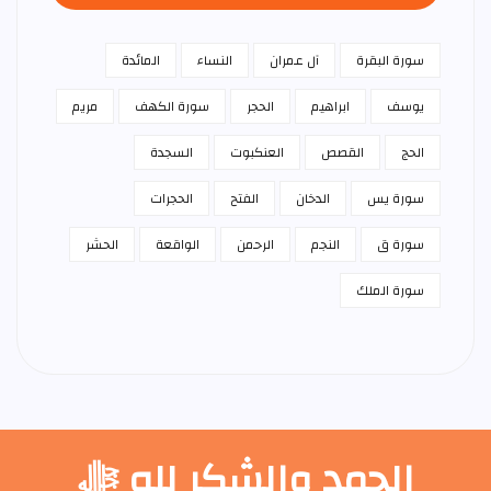
سورة البقرة
آل عمران
النساء
المائدة
يوسف
ابراهيم
الحجر
سورة الكهف
مريم
الحج
القصص
العنكبوت
السجدة
سورة يس
الدخان
الفتح
الحجرات
سورة ق
النجم
الرحمن
الواقعة
الحشر
سورة الملك
الحمد والشكر لله ﷻ