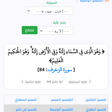
التفسير الوسيط
السورة :
رقم الأية :
تصفح
﴿ وَهُوَ الَّذِي فِي السَّمَاءِ إِلَٰهٌ وَفِي الْأَرْضِ إِلَٰهٌ ۚ وَهُوَ الْحَكِيمُ
الْعَلِيمُ﴾
[
سورة الزخرف
: 84]
آية رقم 84
الآية السابقة
الآية التالية
تفسير الجلالين
التفسير الميسر
تفسير السعدي
تفسير البغوي
التفسير الوسيط
تفسير ابن كثير