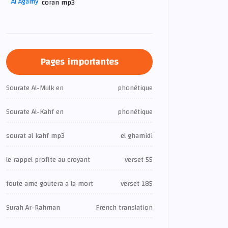
coran mp3
Pages importantes
Sourate Al-Mulk en
phonétique
Sourate Al-Kahf en
phonétique
sourat al kahf mp3
el ghamidi
le rappel profite au croyant
verset 55
toute ame goutera a la mort
verset 185
Surah Ar-Rahman
French translation