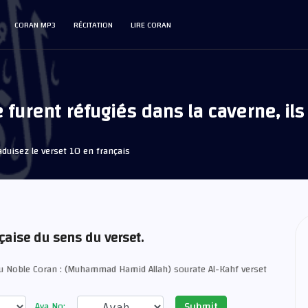
CORAN MP3
RÉCITATION
LIRE CORAN
furent réfugiés dans la caverne, ils 
duisez le verset 10 en français
çaise du sens du verset.
du Noble Coran : (Muhammad Hamid Allah) sourate Al-Kahf verset
Submit
Aya No: