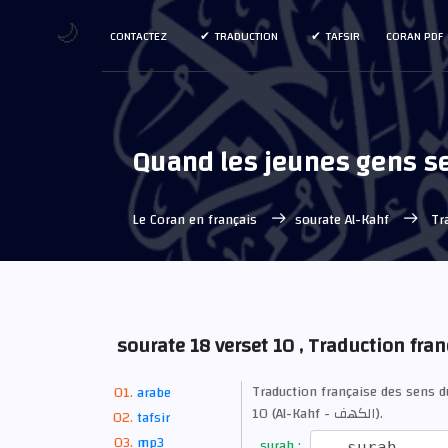
🌙
CONTACTEZ
TRADUCTION
TAFSIR
CORAN PDF
Quand les jeunes gens se 
Le Coran en français
sourate Al-Kahf
Tra
sourate 18 verset 10 , Traduction fran
Traduction française des sens 
arabe
10 (Al-Kahf - الكهف).
tafsir
mp3
surah :