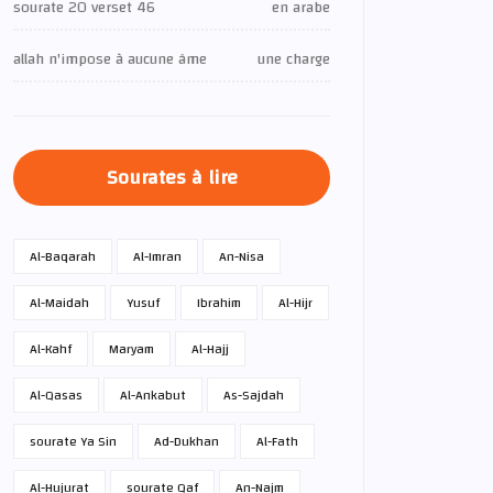
sourate 20 verset 46
en arabe
allah n'impose à aucune âme
une charge
Sourates à lire
Al-Baqarah
Al-Imran
An-Nisa
Al-Maidah
Yusuf
Ibrahim
Al-Hijr
Al-Kahf
Maryam
Al-Hajj
Al-Qasas
Al-Ankabut
As-Sajdah
sourate Ya Sin
Ad-Dukhan
Al-Fath
Al-Hujurat
sourate Qaf
An-Najm