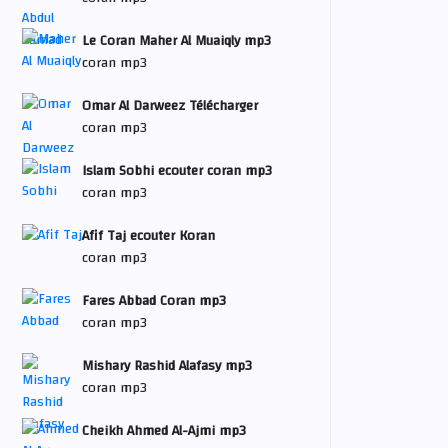
Le Coran Maher Al Muaiqly mp3
coran mp3
Omar Al Darweez Télécharger
coran mp3
Islam Sobhi ecouter coran mp3
coran mp3
Afif Taj ecouter Koran
coran mp3
Fares Abbad Coran mp3
coran mp3
Mishary Rashid Alafasy mp3
coran mp3
Cheikh Ahmed Al-Ajmi mp3