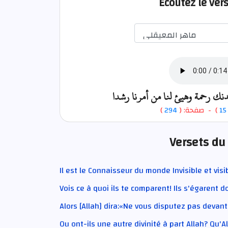
Écoutez le ver
 لدنك رحمة وهيئ لنا من أمرنا رشدا
)
294
) - صفحة: (
15
Versets du
Il est le Connaisseur du monde Invisible et visibl
Vois ce à quoi ils te comparent! Ils s'égarent 
Alors [Allah] dira:«Ne vous disputez pas devant 
Ou ont-ils une autre divinité à part Allah? Qu'Al