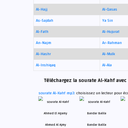
Al-Hajj
Al-Qasas
As-Sajdah
Ya Sin
Al-Fath
Al-Hujurat
An-Najm
Ar-Rahman
Al-Hashr
Al-Mulk
Al-Inshiqaq
Al-Ala
Téléchargez la sourate Al-Kahf avec 
sourate Al-Kahf mp3:
choisissez un lecteur pour éc
Ahmed Al Ajmy
Bandar Balila