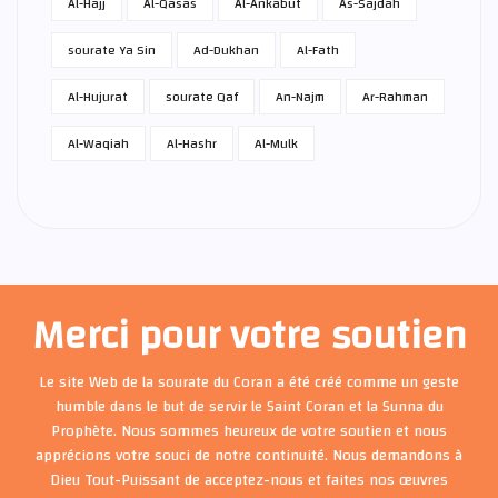
Al-Hajj
Al-Qasas
Al-Ankabut
As-Sajdah
sourate Ya Sin
Ad-Dukhan
Al-Fath
Al-Hujurat
sourate Qaf
An-Najm
Ar-Rahman
Al-Waqiah
Al-Hashr
Al-Mulk
Merci pour votre soutien
Le site Web de la sourate du Coran a été créé comme un geste
humble dans le but de servir le Saint Coran et la Sunna du
Prophète. Nous sommes heureux de votre soutien et nous
apprécions votre souci de notre continuité. Nous demandons à
Dieu Tout-Puissant de acceptez-nous et faites nos œuvres