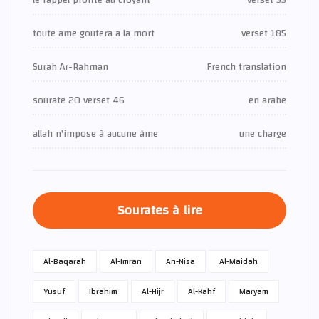
toute ame goutera a la mort
verset 185
Surah Ar-Rahman
French translation
sourate 20 verset 46
en arabe
allah n'impose à aucune âme
une charge
Sourates à lire
Al-Baqarah
Al-Imran
An-Nisa
Al-Maidah
Yusuf
Ibrahim
Al-Hijr
Al-Kahf
Maryam