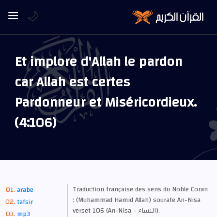
🌙
Et implore d'Allah le pardon
car Allah est certes
Pardonneur et Miséricordieux.
(4:106)
Traduction française des sens du Noble Coran
arabe
: (Muhammad Hamid Allah) sourate An-Nisa
tafsir
verset 106 (An-Nisa - النساء).
mp3