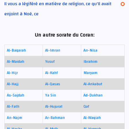
Il vous a légiféré en matière de religion, ce qu'Il avait
enjoint à Noé, ce
Un autre sorate du Coran:
Al-Baqarah
Al-Imran
An-Nisa
Al-Maidah
Yusuf
Ibrahim
Al-Hijr
Al-Kahf
Maryam
Al-Hajj
Al-Qasas
Al-Ankabut
As-Sajdah
Ya Sin
Ad-Dukhan
Al-Fath
Al-Hujurat
Qaf
An-Najm
Ar-Rahman
Al-Waqiah
Al-Hashr
Al-Mulk
Al-Haqqah