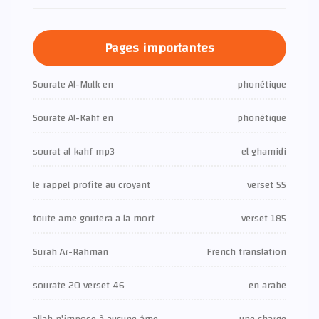
Pages importantes
Sourate Al-Mulk en
phonétique
Sourate Al-Kahf en
phonétique
sourat al kahf mp3
el ghamidi
le rappel profite au croyant
verset 55
toute ame goutera a la mort
verset 185
Surah Ar-Rahman
French translation
sourate 20 verset 46
en arabe
allah n'impose à aucune âme
une charge