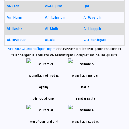
Al-Fath
Al-Hujurat
Qaf
An-Najm
Ar-Rahman
Al-Waqiah
Al-Hashr
Al-Mulk
Al-Haqqah
Al-Inshiqaq
Al-Ala
Al-Ghashiyah
sourate Al-Munafiqun mp3:
choisissez un lecteur pour écouter et
télécharger le sourate Al-Munafiqun Complet en haute qualité
Ahmed Al Ajmy
Bandar Balila