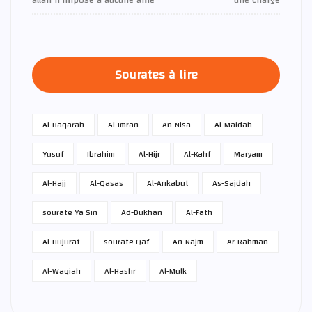
Sourates à lire
Al-Baqarah
Al-Imran
An-Nisa
Al-Maidah
Yusuf
Ibrahim
Al-Hijr
Al-Kahf
Maryam
Al-Hajj
Al-Qasas
Al-Ankabut
As-Sajdah
sourate Ya Sin
Ad-Dukhan
Al-Fath
Al-Hujurat
sourate Qaf
An-Najm
Ar-Rahman
Al-Waqiah
Al-Hashr
Al-Mulk