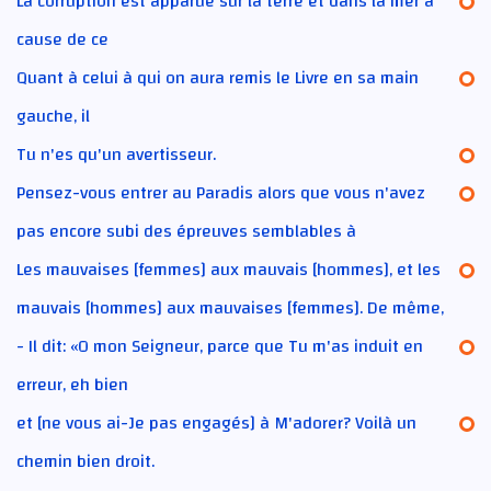
La corruption est apparue sur la terre et dans la mer à
cause de ce
Quant à celui à qui on aura remis le Livre en sa main
gauche, il
Tu n'es qu'un avertisseur.
Pensez-vous entrer au Paradis alors que vous n'avez
pas encore subi des épreuves semblables à
Les mauvaises [femmes] aux mauvais [hommes], et les
mauvais [hommes] aux mauvaises [femmes]. De même,
- Il dit: «O mon Seigneur, parce que Tu m'as induit en
erreur, eh bien
et [ne vous ai-Je pas engagés] à M'adorer? Voilà un
chemin bien droit.