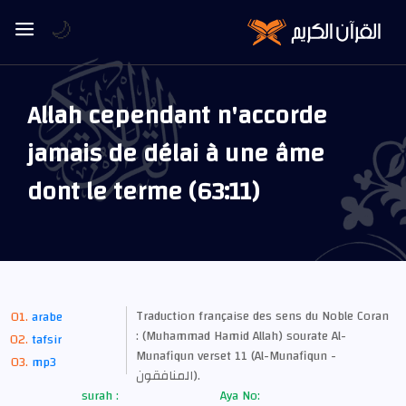
🌙
Allah cependant n'accorde
jamais de délai à une âme
dont le terme (63:11)
Traduction française des sens du Noble Coran
arabe
: (Muhammad Hamid Allah) sourate Al-
tafsir
Munafiqun verset 11 (Al-Munafiqun -
mp3
المنافقون).
surah :
Aya No: