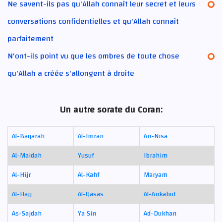
Ne savent-ils pas qu'Allah connaît leur secret et leurs
conversations confidentielles et qu'Allah connaît
parfaitement
N'ont-ils point vu que les ombres de toute chose
qu'Allah a créée s'allongent à droite
Un autre sorate du Coran:
Al-Baqarah
Al-Imran
An-Nisa
Al-Maidah
Yusuf
Ibrahim
Al-Hijr
Al-Kahf
Maryam
Al-Hajj
Al-Qasas
Al-Ankabut
As-Sajdah
Ya Sin
Ad-Dukhan