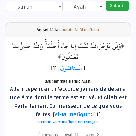
Submit
Verset
11 la
sourate Al-Munafiqun
﴿وَلَن يُؤَخِّرَ اللَّهُ نَفْسًا إِذَا جَاءَ أَجَلُهَا ۚ وَاللَّهُ خَبِيرٌ بِمَا
تَعْمَلُونَ﴾
: 11]
المنافقون
[
(Muhammad Hamid Allah)
Allah cependant n'accorde jamais de délai à
une âme dont le terme est arrivé. Et Allah est
Parfaitement Connaisseur de ce que vous
faites. [
Al-Munafiqun
: 11]
sourate Al-Munafiqun en français
Ayah 11
Previous
Next