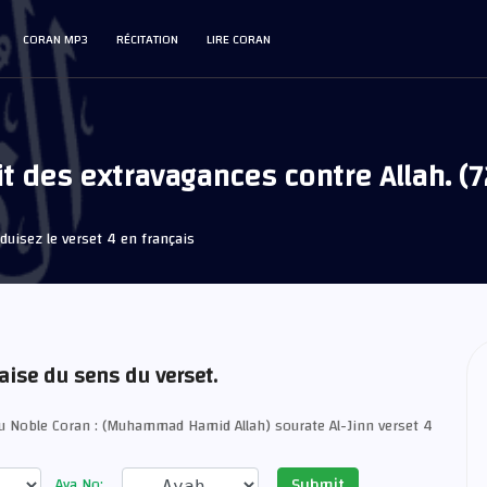
CORAN MP3
RÉCITATION
LIRE CORAN
it des extravagances contre Allah. (7
duisez le verset 4 en français
aise du sens du verset.
u Noble Coran : (Muhammad Hamid Allah) sourate Al-Jinn verset 4
Submit
Aya No: