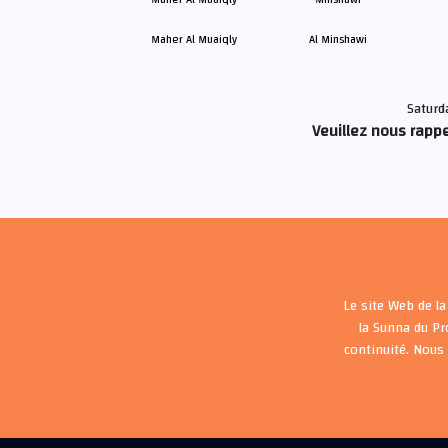
Maher Al Muaiqly
Al Minshawi
Saturd
Veuillez nous rappe
Le site Web de la
la Sunna du P
continuité. Nous