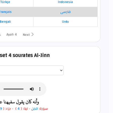
Türkçe
Indonesia
Français
فارسی
Bengali
Urdu
Ayah 4
s
Next
set 4 sourates Al-Jinn
اختيار قارئ الآية
وأنه كان يقول سفيهنا ع
9
- جزء: (
)
4
- آية: (
الجن
سورة: