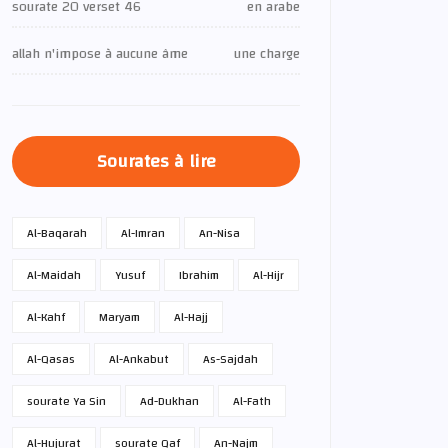
sourate 20 verset 46
en arabe
allah n'impose à aucune âme
une charge
Sourates à lire
Al-Baqarah
Al-Imran
An-Nisa
Al-Maidah
Yusuf
Ibrahim
Al-Hijr
Al-Kahf
Maryam
Al-Hajj
Al-Qasas
Al-Ankabut
As-Sajdah
sourate Ya Sin
Ad-Dukhan
Al-Fath
Al-Hujurat
sourate Qaf
An-Najm