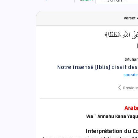
Verset
4
﴿عَلَى اللَّهِ شَطَطًا
(Muham
Notre insensé [Iblis] disait des
sourate
Previou
Arab
Wa `Annahu Kana Yaqulu
Interprétation du Co