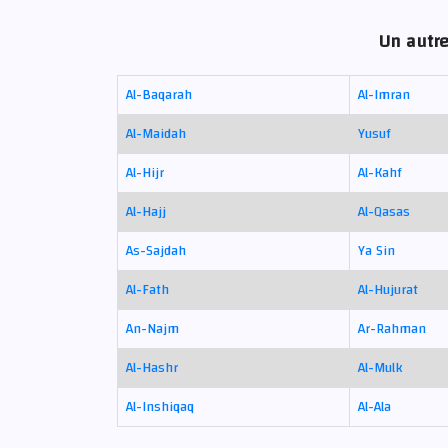
Un autre
Al-Baqarah
Al-Imran
Al-Maidah
Yusuf
Al-Hijr
Al-Kahf
Al-Hajj
Al-Qasas
As-Sajdah
Ya Sin
Al-Fath
Al-Hujurat
An-Najm
Ar-Rahman
Al-Hashr
Al-Mulk
Al-Inshiqaq
Al-Ala