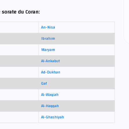
 sorate du Coran:
An-Nisa
Ibrahim
Maryam
Al-Ankabut
Ad-Dukhan
Qaf
Al-Waqiah
Al-Haqqah
Al-Ghashiyah