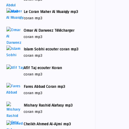
Le Coran Maher Al Muaiqly mp3
coran mp3
Omar Al Darweez Télécharger
coran mp3
Islam Sobhi ecouter coran mp3
coran mp3
Afif Taj ecouter Koran
coran mp3
Fares Abbad Coran mp3
coran mp3
Mishary Rashid Alafasy mp3
coran mp3
Cheikh Ahmed Al-Ajmi mp3