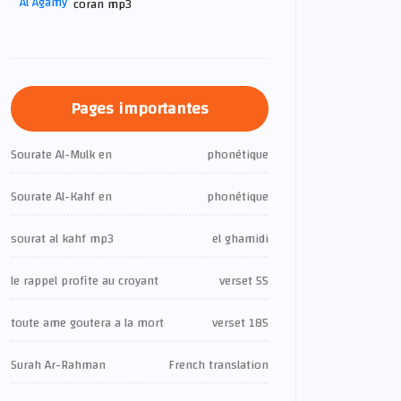
coran mp3
Pages importantes
Sourate Al-Mulk en
phonétique
Sourate Al-Kahf en
phonétique
sourat al kahf mp3
el ghamidi
le rappel profite au croyant
verset 55
toute ame goutera a la mort
verset 185
Surah Ar-Rahman
French translation