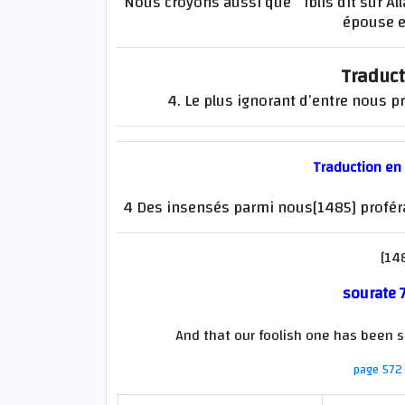
Nous croyons aussi que `Iblîs dit sur All
épouse e
Traduct
4. Le plus ignorant d’entre nous pro
Traduction en
4 Des insensés parmi nous[1485] profér
[148
sourate 7
And that our foolish one has been s
page 572 