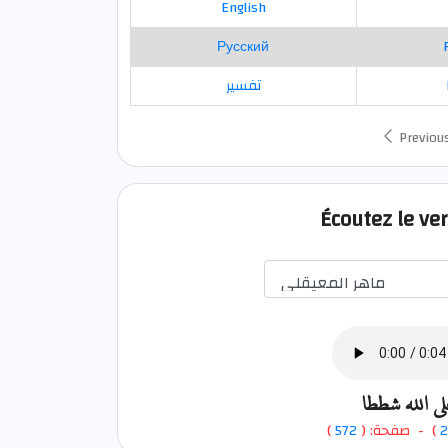
English
Русский
تفسير
Previou
Écoutez le ver
لى الله شططا
)
572
) - صفحة: (
2