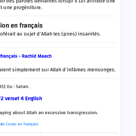
ah des paroles déviantes lorsqu’il Lui attribue une
t une progéniture.
ion en français
férait au sujet d’Allah les (pires) insanités.
 français - Rachid Maach
aient simplement sur Allah d’infâmes mensonges.
5] Ou : Satan.
2 verset 4 English
aying about Allah an excessive transgression.
du Coran en français