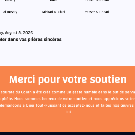
Al Hosary
Mishari Al-afasi
Yasser Al Dosari
ay, August 8, 2026
ler dans vos prières sincères
Merci pour votre soutien
 sourate du Coran a été créé comme un geste humble dans le but de servir
rophète. Nous sommes heureux de votre soutien et nous apprécions votre 
 demandons à Dieu Tout-Puissant de acceptez-nous et faites nos œuvre
Lui.