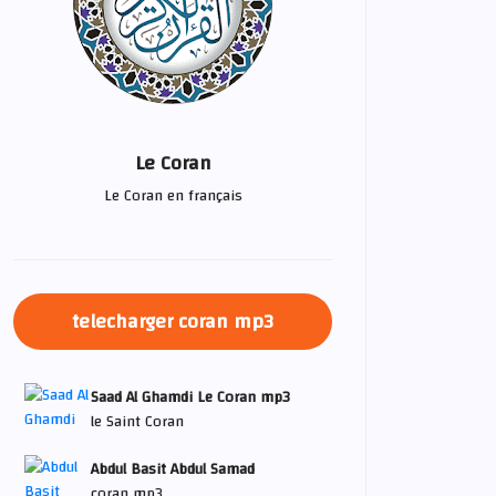
Le Coran
Le Coran en français
telecharger coran mp3
Saad Al Ghamdi Le Coran mp3
le Saint Coran
Abdul Basit Abdul Samad
coran mp3