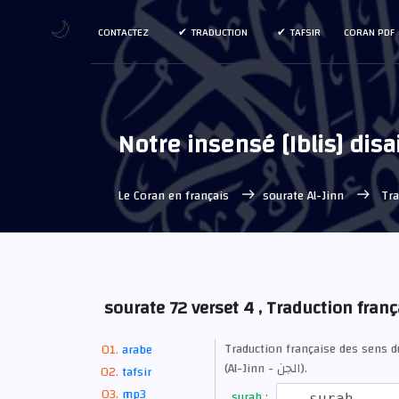
🌙
CONTACTEZ
TRADUCTION
TAFSIR
CORAN PDF
Notre insensé [Iblis] disa
Le Coran en français
sourate Al-Jinn
Tra
sourate 72 verset 4 , Traduction franç
Traduction française des sens d
arabe
(Al-Jinn - الجن).
tafsir
mp3
surah :