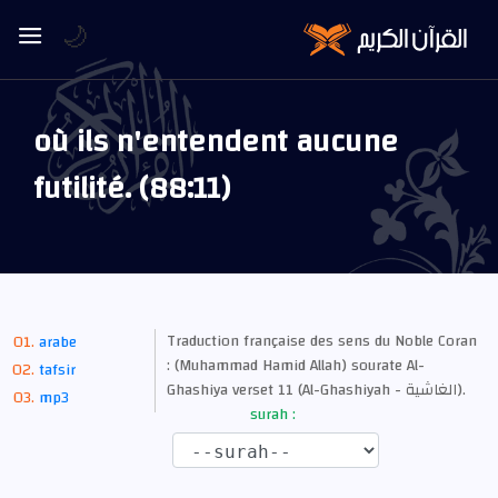
🌙
où ils n'entendent aucune
futilité. (88:11)
Traduction française des sens du Noble Coran
arabe
: (Muhammad Hamid Allah) sourate Al-
tafsir
Ghashiya verset 11 (Al-Ghashiyah - الغاشية).
mp3
surah :