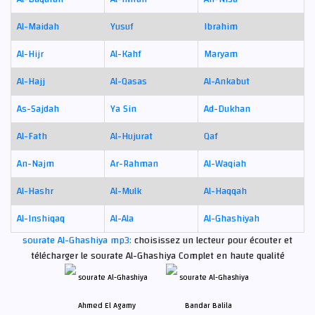
Al-Maidah
Yusuf
Ibrahim
Al-Hijr
Al-Kahf
Maryam
Al-Hajj
Al-Qasas
Al-Ankabut
As-Sajdah
Ya Sin
Ad-Dukhan
Al-Fath
Al-Hujurat
Qaf
An-Najm
Ar-Rahman
Al-Waqiah
Al-Hashr
Al-Mulk
Al-Haqqah
Al-Inshiqaq
Al-Ala
Al-Ghashiyah
sourate Al-Ghashiya mp3:
choisissez un lecteur pour écouter et
télécharger le sourate Al-Ghashiya Complet en haute qualité