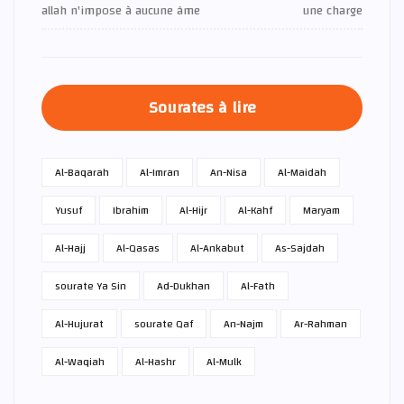
allah n'impose à aucune âme
une charge
Sourates à lire
Al-Baqarah
Al-Imran
An-Nisa
Al-Maidah
Yusuf
Ibrahim
Al-Hijr
Al-Kahf
Maryam
Al-Hajj
Al-Qasas
Al-Ankabut
As-Sajdah
sourate Ya Sin
Ad-Dukhan
Al-Fath
Al-Hujurat
sourate Qaf
An-Najm
Ar-Rahman
Al-Waqiah
Al-Hashr
Al-Mulk