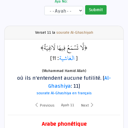
Aya No:
Submit
Verset
11 la
sourate Al-Ghashiyah
﴿لَّا تَسْمَعُ فِيهَا لَاغِيَةً﴾
: 11]
الغاشية
[
(Muhammad Hamid Allah)
où ils n'entendent aucune futilité. [
Al-
Ghashiya
: 11]
sourate Al-Ghashiya en français
Ayah 11
Previous
Next
Arabe phonétique