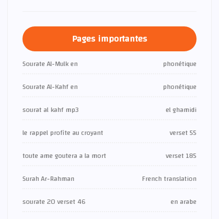
Pages importantes
Sourate Al-Mulk en
phonétique
Sourate Al-Kahf en
phonétique
sourat al kahf mp3
el ghamidi
le rappel profite au croyant
verset 55
toute ame goutera a la mort
verset 185
Surah Ar-Rahman
French translation
sourate 20 verset 46
en arabe