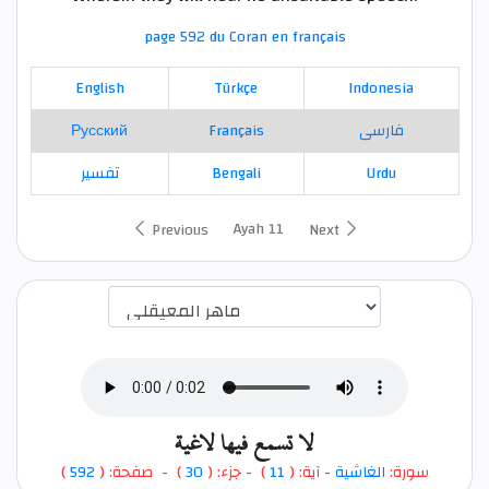
page 592 du Coran en français
English
Türkçe
Indonesia
Русский
Français
فارسی
تفسير
Bengali
Urdu
Ayah 11
Previous
Next
اختيار قارئ الآية
لا تسمع فيها لاغية
)
592
) - صفحة: (
30
- جزء: (
)
11
- آية: (
الغاشية
سورة: