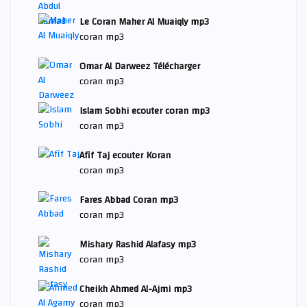
Le Coran Maher Al Muaiqly mp3
coran mp3
Omar Al Darweez Télécharger
coran mp3
Islam Sobhi ecouter coran mp3
coran mp3
Afif Taj ecouter Koran
coran mp3
Fares Abbad Coran mp3
coran mp3
Mishary Rashid Alafasy mp3
coran mp3
Cheikh Ahmed Al-Ajmi mp3
coran mp3