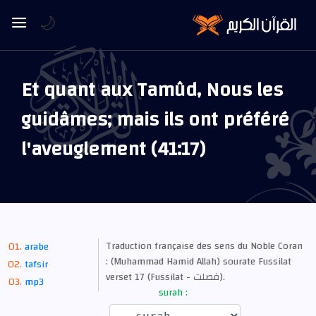
🌙
Et quant aux Tamûd, Nous les
guidâmes; mais ils ont préféré
l'aveuglement (41:17)
Traduction française des sens du Noble Coran
arabe
: (Muhammad Hamid Allah) sourate Fussilat
tafsir
verset 17 (Fussilat - فصلت).
mp3
surah :