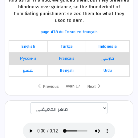
And as for Thamud, We guided them, but they preferred
blindness over guidance, so the thunderbolt of
humiliating punishment seized them for what they
used to earn.
page 478 du Coran en français
English
Türkçe
Indonesia
Русский
Français
فارسی
تفسير
Bengali
Urdu
Ayah 17
Previous
Next
اختيار قارئ الآية