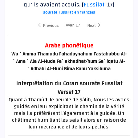
qu'ils avaient acquis. [
Fussilat
: 17]
sourate Fussilat en français
Ayah 17
Previous
Next
Arabe phonétique
Wa `Amma Thamudu Fahadaynahum Fastahabbu Al-
`Ama `Ala Al-Huda Fa`akhadhat/hum Sa`iqatu Al-
`Adhabi Al-Huni Bima Kanu Yaksibuna
Interprétation du Coran sourate Fussilat
Verset 17
Quant à Thamûd, le peuple de Şâliħ, Nous les avons
guidés en leur explicitant le chemin de la vérité
mais ils préférèrent l’égarement à la guidée. Un
châtiment humiliant les saisit alors en raison de
leur mécréance et de leurs péchés.