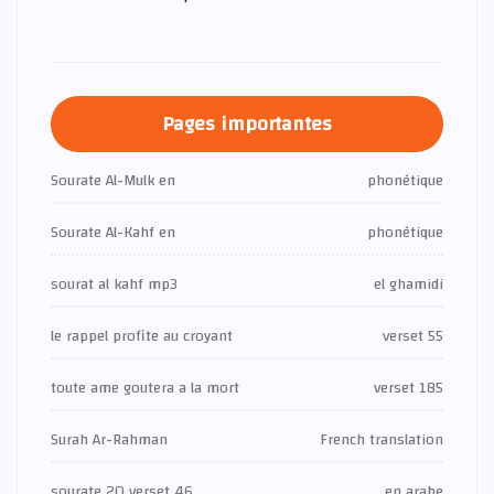
Pages importantes
Sourate Al-Mulk en
phonétique
Sourate Al-Kahf en
phonétique
sourat al kahf mp3
el ghamidi
le rappel profite au croyant
verset 55
toute ame goutera a la mort
verset 185
Surah Ar-Rahman
French translation
sourate 20 verset 46
en arabe