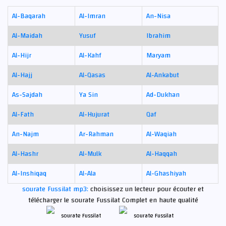
Al-Baqarah
Al-Imran
An-Nisa
Al-Maidah
Yusuf
Ibrahim
Al-Hijr
Al-Kahf
Maryam
Al-Hajj
Al-Qasas
Al-Ankabut
As-Sajdah
Ya Sin
Ad-Dukhan
Al-Fath
Al-Hujurat
Qaf
An-Najm
Ar-Rahman
Al-Waqiah
Al-Hashr
Al-Mulk
Al-Haqqah
Al-Inshiqaq
Al-Ala
Al-Ghashiyah
sourate Fussilat mp3:
choisissez un lecteur pour écouter et
télécharger le sourate Fussilat Complet en haute qualité