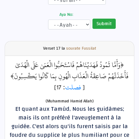
Aya No:
Submit
Verset
17 la
sourate Fussilat
﴿وَأَمَّا ثَمُودُ فَهَدَيْنَاهُمْ فَاسْتَحَبُّوا الْعَمَىٰ عَلَى الْهُدَىٰ
فَأَخَذَتْهُمْ صَاعِقَةُ الْعَذَابِ الْهُونِ بِمَا كَانُوا يَكْسِبُونَ﴾
: 17]
فصلت
[
(Muhammad Hamid Allah)
Et quant aux Tamûd, Nous les guidâmes;
mais ils ont préféré l'aveuglement à la
guidée. C'est alors qu'ils furent saisis par la
foudre du supplice le plus humiliant pour ce