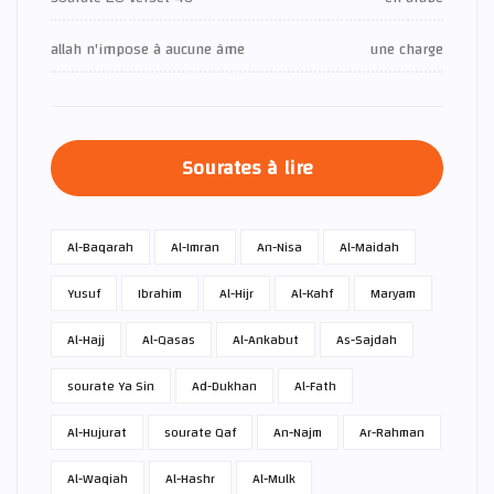
allah n'impose à aucune âme
une charge
Sourates à lire
Al-Baqarah
Al-Imran
An-Nisa
Al-Maidah
Yusuf
Ibrahim
Al-Hijr
Al-Kahf
Maryam
Al-Hajj
Al-Qasas
Al-Ankabut
As-Sajdah
sourate Ya Sin
Ad-Dukhan
Al-Fath
Al-Hujurat
sourate Qaf
An-Najm
Ar-Rahman
Al-Waqiah
Al-Hashr
Al-Mulk