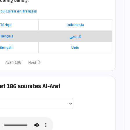
ering blindly.
du Coran en français
Türkçe
Indonesia
Français
فارسی
Bengali
Urdu
Ayah 186
Next
et 186 sourates Al-Araf
اختيار قارئ الآية