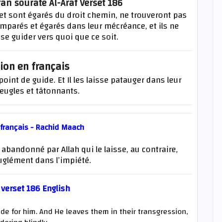
an sourate Al-Araf Verset 186
é et sont égarés du droit chemin, ne trouveront pas
mparés et égarés dans leur mécréance, et ils ne
se guider vers quoi que ce soit.
ion en français
oint de guide. Et Il les laisse patauger dans leur
veugles et tâtonnants.
 français - Rachid Maach
 abandonné par Allah qui le laisse, au contraire,
uglément dans l’impiété.
 verset 186 English
de for him. And He leaves them in their transgression,