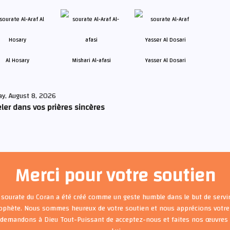
Al Hosary
Mishari Al-afasi
Yasser Al Dosari
ay, August 8, 2026
ler dans vos prières sincères
Merci pour votre soutien
 sourate du Coran a été créé comme un geste humble dans le but de servir
rophète. Nous sommes heureux de votre soutien et nous apprécions votre 
 demandons à Dieu Tout-Puissant de acceptez-nous et faites nos œuvre