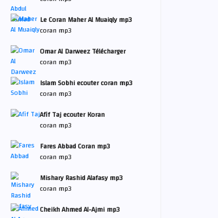
Le Coran Maher Al Muaiqly mp3
coran mp3
Omar Al Darweez Télécharger
coran mp3
Islam Sobhi ecouter coran mp3
coran mp3
Afif Taj ecouter Koran
coran mp3
Fares Abbad Coran mp3
coran mp3
Mishary Rashid Alafasy mp3
coran mp3
Cheikh Ahmed Al-Ajmi mp3