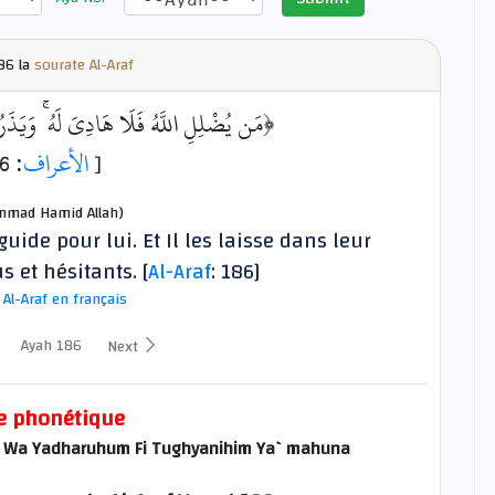
86 la
sourate Al-Araf
مَن يُضْلِلِ اللَّهُ فَلَا هَادِيَ لَهُ ۚ وَيَذَر﴾
: 186]
الأعراف
[
mad Hamid Allah)
uide pour lui. Et Il les laisse dans leur
s et hésitants. [
Al-Araf
: 186]
 Al-Araf en français
Ayah 186
Next
e phonétique
ahu Wa Yadharuhum Fi Tughyanihim Ya`mahuna