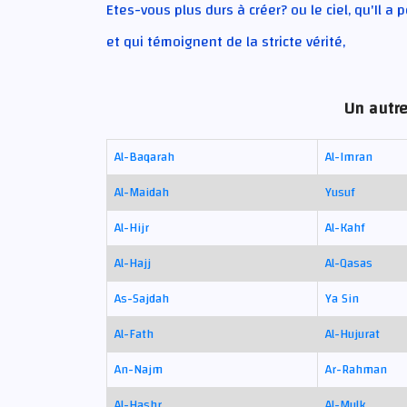
Etes-vous plus durs à créer? ou le ciel, qu'Il a 
et qui témoignent de la stricte vérité,
Un autre
Al-Baqarah
Al-Imran
Al-Maidah
Yusuf
Al-Hijr
Al-Kahf
Al-Hajj
Al-Qasas
As-Sajdah
Ya Sin
Al-Fath
Al-Hujurat
An-Najm
Ar-Rahman
Al-Hashr
Al-Mulk