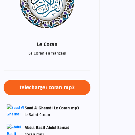
Le Coran
Le Coran en français
telecharger coran mp3
Saad Al Ghamdi Le Coran mp3
le Saint Coran
Abdul Basit Abdul Samad
coran mp3