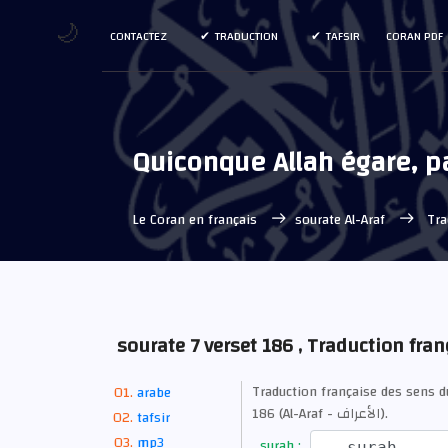
🌙
CONTACTEZ
TRADUCTION
TAFSIR
CORAN PDF
Quiconque Allah égare, pas
Le Coran en français
sourate Al-Araf
Trad
sourate 7 verset 186 , Traduction fran
Traduction française des sens d
arabe
186 (Al-Araf - الأعراف).
tafsir
mp3
surah :