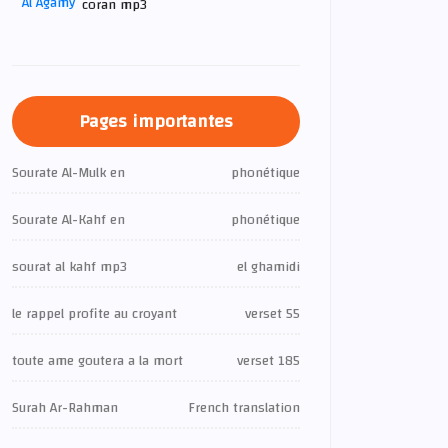
coran mp3
Pages importantes
Sourate Al-Mulk en
phonétique
Sourate Al-Kahf en
phonétique
sourat al kahf mp3
el ghamidi
le rappel profite au croyant
verset 55
toute ame goutera a la mort
verset 185
Surah Ar-Rahman
French translation