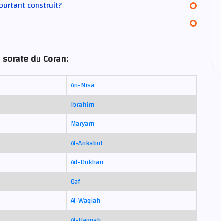
pourtant construit?
 sorate du Coran:
An-Nisa
Ibrahim
Maryam
Al-Ankabut
Ad-Dukhan
Qaf
Al-Waqiah
Al-Haqqah