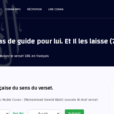
CORAN MP3
RÉCITATION
LIRE CORAN
 de guide pour lui. Et Il les laisse (
uisez le verset 186 en français
çaise du sens du verset.
u Noble Coran : (Muhammad Hamid Allah) sourate Al-Araf verset
Submit
Aya No: