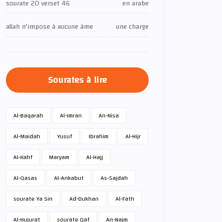
sourate 20 verset 46
en arabe
allah n'impose à aucune âme
une charge
Sourates à lire
Al-Baqarah
Al-Imran
An-Nisa
Al-Maidah
Yusuf
Ibrahim
Al-Hijr
Al-Kahf
Maryam
Al-Hajj
Al-Qasas
Al-Ankabut
As-Sajdah
sourate Ya Sin
Ad-Dukhan
Al-Fath
Al-Hujurat
sourate Qaf
An-Najm