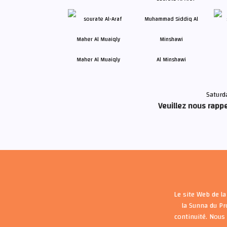
Maher Al Muaiqly
Al Minshawi
Saturd
Veuillez nous rappe
Le site Web de la
la Sunna du P
continuité. Nous