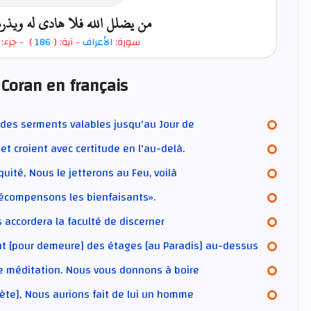
من يضلل الله فلا هادي له ويذره
 جزء: (
)
186
- آية: (
الأعراف
سورة:
 Coran en français
des serments valables jusqu'au Jour de
et croient avec certitude en l'au-delà.
uité, Nous le jetterons au Feu, voilà
 récompensons les bienfaisants».
us accordera la faculté de discerner
ont [pour demeure] des étages [au Paradis] au-dessus
de méditation. Nous vous donnons à boire
te], Nous aurions fait de lui un homme