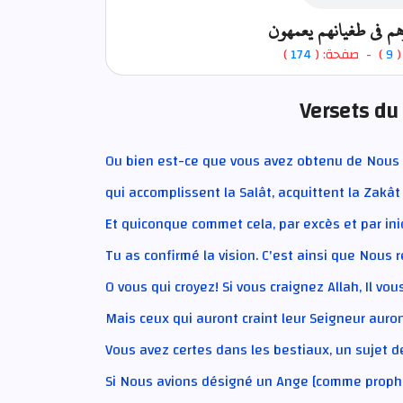
م في طغيانهم يعمهون
)
174
) - صفحة: (
9
-
Versets du
Ou bien est-ce que vous avez obtenu de Nous 
qui accomplissent la Salât, acquittent la Zakât 
Et quiconque commet cela, par excès et par iniq
Tu as confirmé la vision. C'est ainsi que Nous
O vous qui croyez! Si vous craignez Allah, Il vo
Mais ceux qui auront craint leur Seigneur aur
Vous avez certes dans les bestiaux, un sujet 
Si Nous avions désigné un Ange [comme prophè