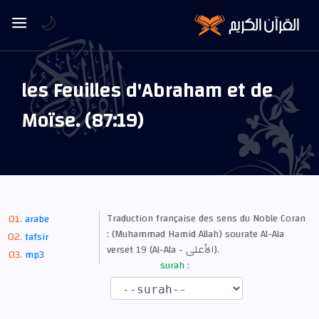
🌙
les Feuilles d'Abraham et de
Moïse. (87:19)
Traduction française des sens du Noble Coran
arabe
: (Muhammad Hamid Allah) sourate Al-Ala
tafsir
verset 19 (Al-Ala - الأعلى).
mp3
surah :