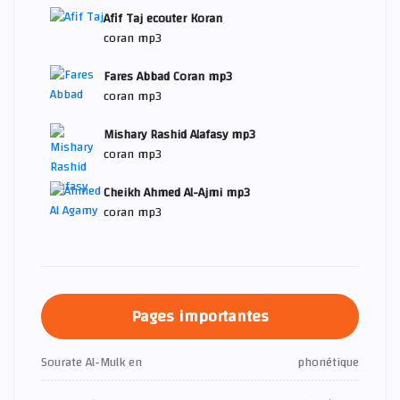
Afif Taj ecouter Koran
coran mp3
Fares Abbad Coran mp3
coran mp3
Mishary Rashid Alafasy mp3
coran mp3
Cheikh Ahmed Al-Ajmi mp3
coran mp3
Pages importantes
Sourate Al-Mulk en
phonétique