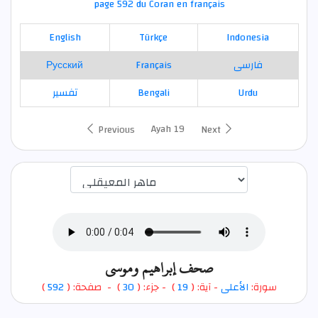
page 592 du Coran en français
English
Türkçe
Indonesia
Русский
Français
فارسی
تفسير
Bengali
Urdu
Ayah 19
Previous
Next
اختيار قارئ الآية
صحف إبراهيم وموسى
)
592
) - صفحة: (
30
- جزء: (
)
19
- آية: (
الأعلى
سورة: