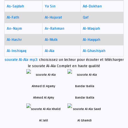
As-Sajdah
Ya Sin
Ad-Dukhan
Al-Fath
Al-Hujurat
Qaf
An-Najm
Ar-Rahman
Al-Waqiah
Al-Hashr
Al-Mulk
Al-Haqqah
Al-Inshiqaq
Al-Ala
Al-Ghashiyah
sourate Al-Ala mp3:
choisissez un lecteur pour écouter et télécharger
le sourate Al-Ala Complet en haute qualité
Ahmed Al Ajmy
Bandar Balila