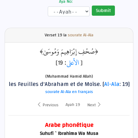
Aya No:
Submit
Verset
19 la
sourate Al-Ala
﴿صُحُفِ إِبْرَاهِيمَ وَمُوسَىٰ﴾
: 19]
الأعلى
[
(Muhammad Hamid Allah)
les Feuilles d'Abraham et de Moïse. [
Al-Ala
: 19]
sourate Al-Ala en français
Ayah 19
Previous
Next
Arabe phonétique
Suhufi `Ibrahima Wa Musa