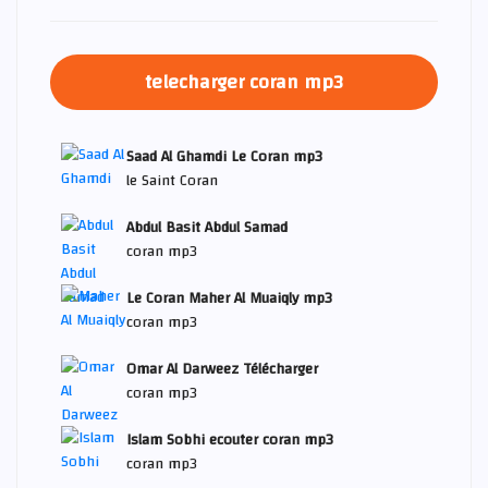
telecharger coran mp3
Saad Al Ghamdi Le Coran mp3
le Saint Coran
Abdul Basit Abdul Samad
coran mp3
Le Coran Maher Al Muaiqly mp3
coran mp3
Omar Al Darweez Télécharger
coran mp3
Islam Sobhi ecouter coran mp3
coran mp3