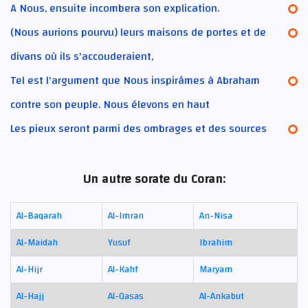
A Nous, ensuite incombera son explication.
(Nous aurions pourvu) leurs maisons de portes et de
divans où ils s'accouderaient,
Tel est l'argument que Nous inspirâmes à Abraham
contre son peuple. Nous élevons en haut
Les pieux seront parmi des ombrages et des sources
Un autre sorate du Coran:
Al-Baqarah
Al-Imran
An-Nisa
Al-Maidah
Yusuf
Ibrahim
Al-Hijr
Al-Kahf
Maryam
Al-Hajj
Al-Qasas
Al-Ankabut