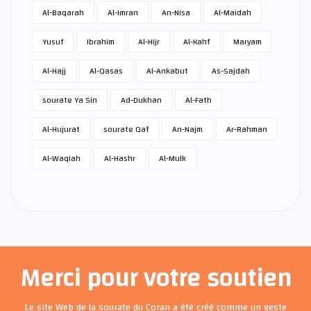
Al-Baqarah
Al-Imran
An-Nisa
Al-Maidah
Yusuf
Ibrahim
Al-Hijr
Al-Kahf
Maryam
Al-Hajj
Al-Qasas
Al-Ankabut
As-Sajdah
sourate Ya Sin
Ad-Dukhan
Al-Fath
Al-Hujurat
sourate Qaf
An-Najm
Ar-Rahman
Al-Waqiah
Al-Hashr
Al-Mulk
Merci pour votre soutien
Le site Web de la sourate du Coran a été créé comme un geste