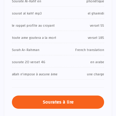
Sourate Al-Kahf en
phonétique
sourat al kahf mp3
el ghamidi
le rappel profite au croyant
verset 55
toute ame goutera a la mort
verset 185
Surah Ar-Rahman
French translation
sourate 20 verset 46
en arabe
allah n'impose à aucune âme
une charge
Sourates à lire