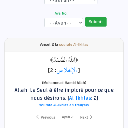
Aya No:
Submit
Verset
2 la
sourate Al-Ikhlas
﴿اللَّهُ الصَّمَدُ﴾
: 2]
الإخلاص
[
(Muhammad Hamid Allah)
Allah, Le Seul à être imploré pour ce que
nous désirons. [
Al-Ikhlas
: 2]
sourate Al-Ikhlas en français
Ayah 2
Previous
Next