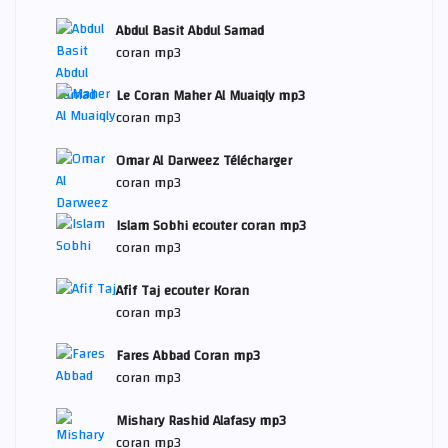
Abdul Basit Abdul Samad
coran mp3
Le Coran Maher Al Muaiqly mp3
coran mp3
Omar Al Darweez Télécharger
coran mp3
Islam Sobhi ecouter coran mp3
coran mp3
Afif Taj ecouter Koran
coran mp3
Fares Abbad Coran mp3
coran mp3
Mishary Rashid Alafasy mp3
coran mp3