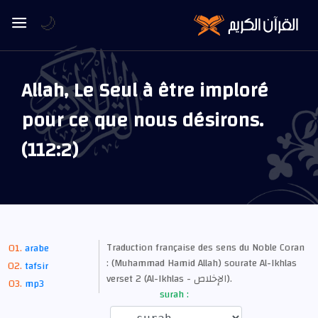
🌙
Allah, Le Seul à être imploré
pour ce que nous désirons.
(112:2)
Traduction française des sens du Noble Coran
arabe
: (Muhammad Hamid Allah) sourate Al-Ikhlas
tafsir
verset 2 (Al-Ikhlas - الإخلاص).
mp3
surah :