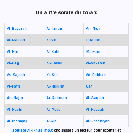
Un autre sorate du Coran:
Al-Baqarah
Al-Imran
An-Nisa
Al-Maidah
Yusuf
Ibrahim
Al-Hijr
Al-Kahf
Maryam
Al-Hajj
Al-Qasas
Al-Ankabut
As-Sajdah
Ya Sin
Ad-Dukhan
Al-Fath
Al-Hujurat
Qaf
An-Najm
Ar-Rahman
Al-Waqiah
Al-Hashr
Al-Mulk
Al-Haqqah
Al-Inshiqaq
Al-Ala
Al-Ghashiyah
sourate Al-Ikhlas mp3:
choisissez un lecteur pour écouter et