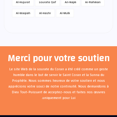
Al-Hujurat
sourate Qaf
An-Najm
Ar-Rahman
Al-Waqiah
Al-Hashr
Al-Mulk
Merci pour votre soutien
Le site Web de la sourate du Coran a été créé comme un geste
humble dans le but de servir le Saint Coran et la Sunna du
Prophète. Nous sommes heureux de votre soutien et nous
apprécions votre souci de notre continuité. Nous demandons à
Dieu Tout-Puissant de acceptez-nous et faites nos œuvres
uniquement pour Lui.