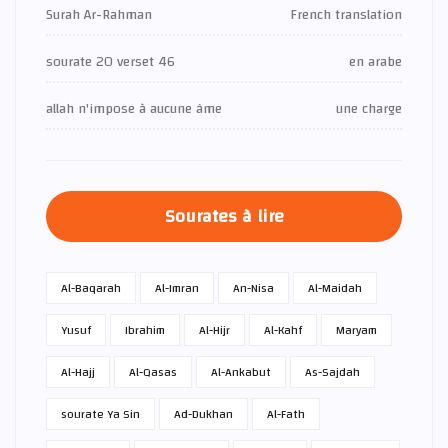
Surah Ar-Rahman
French translation
sourate 20 verset 46
en arabe
allah n'impose à aucune âme
une charge
Sourates à lire
Al-Baqarah
Al-Imran
An-Nisa
Al-Maidah
Yusuf
Ibrahim
Al-Hijr
Al-Kahf
Maryam
Al-Hajj
Al-Qasas
Al-Ankabut
As-Sajdah
sourate Ya Sin
Ad-Dukhan
Al-Fath