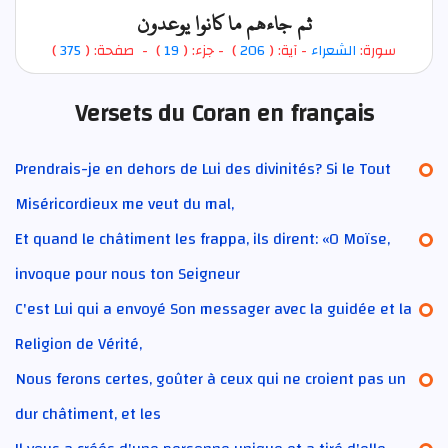
ثم جاءهم ما كانوا يوعدون
)
375
) - صفحة: (
19
- جزء: (
)
206
- آية: (
الشعراء
سورة:
Versets du Coran en français
Prendrais-je en dehors de Lui des divinités? Si le Tout
Miséricordieux me veut du mal,
Et quand le châtiment les frappa, ils dirent: «O Moïse,
invoque pour nous ton Seigneur
C'est Lui qui a envoyé Son messager avec la guidée et la
Religion de Vérité,
Nous ferons certes, goûter à ceux qui ne croient pas un
dur châtiment, et les