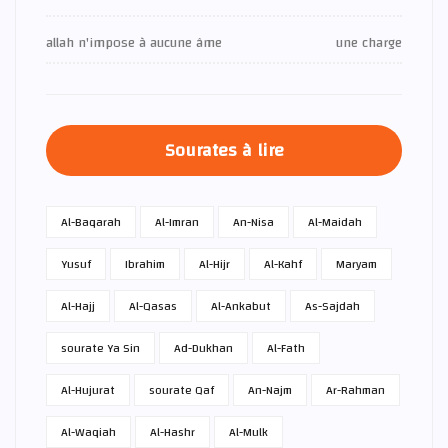
allah n'impose à aucune âme
une charge
Sourates à lire
Al-Baqarah
Al-Imran
An-Nisa
Al-Maidah
Yusuf
Ibrahim
Al-Hijr
Al-Kahf
Maryam
Al-Hajj
Al-Qasas
Al-Ankabut
As-Sajdah
sourate Ya Sin
Ad-Dukhan
Al-Fath
Al-Hujurat
sourate Qaf
An-Najm
Ar-Rahman
Al-Waqiah
Al-Hashr
Al-Mulk