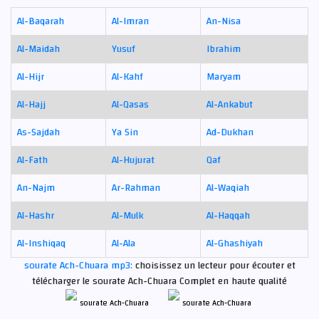
Al-Baqarah
Al-Imran
An-Nisa
Al-Maidah
Yusuf
Ibrahim
Al-Hijr
Al-Kahf
Maryam
Al-Hajj
Al-Qasas
Al-Ankabut
As-Sajdah
Ya Sin
Ad-Dukhan
Al-Fath
Al-Hujurat
Qaf
An-Najm
Ar-Rahman
Al-Waqiah
Al-Hashr
Al-Mulk
Al-Haqqah
Al-Inshiqaq
Al-Ala
Al-Ghashiyah
sourate Ach-Chuara mp3:
choisissez un lecteur pour écouter et
télécharger le sourate Ach-Chuara Complet en haute qualité