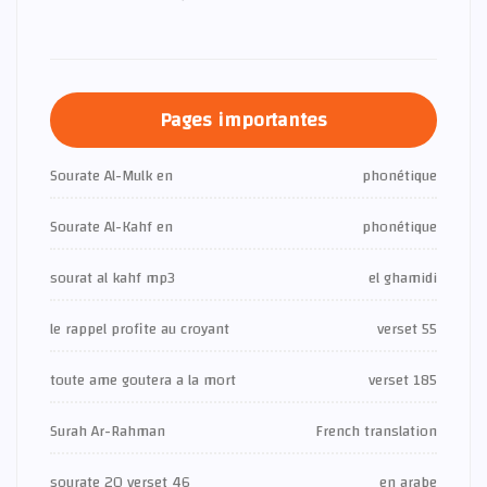
Pages importantes
Sourate Al-Mulk en
phonétique
Sourate Al-Kahf en
phonétique
sourat al kahf mp3
el ghamidi
le rappel profite au croyant
verset 55
toute ame goutera a la mort
verset 185
Surah Ar-Rahman
French translation
sourate 20 verset 46
en arabe