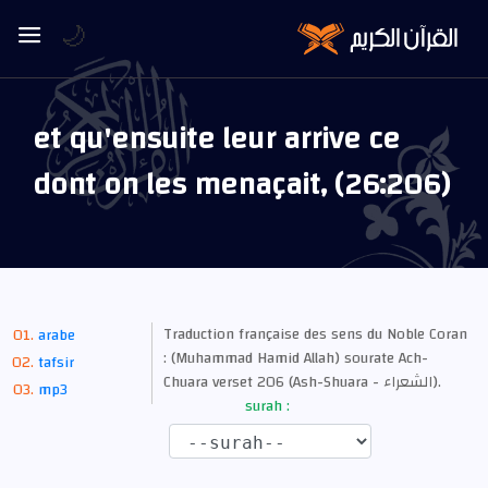
🌙
et qu'ensuite leur arrive ce
dont on les menaçait, (26:206)
Traduction française des sens du Noble Coran
arabe
: (Muhammad Hamid Allah) sourate Ach-
tafsir
Chuara verset 206 (Ash-Shuara - الشعراء).
mp3
surah :