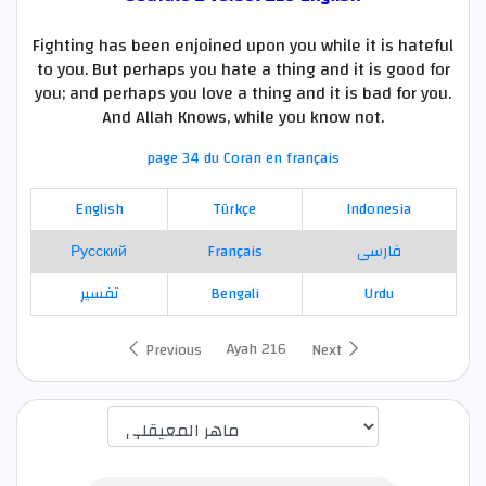
Fighting has been enjoined upon you while it is hateful
to you. But perhaps you hate a thing and it is good for
you; and perhaps you love a thing and it is bad for you.
And Allah Knows, while you know not.
page 34 du Coran en français
English
Türkçe
Indonesia
Русский
Français
فارسی
تفسير
Bengali
Urdu
Ayah 216
Previous
Next
اختيار قارئ الآية