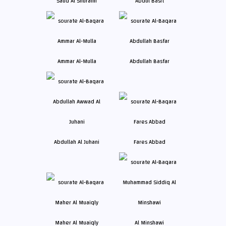
Saud Al Shuraim
Abdul Basit
Ammar Al-Mulla
Abdullah Basfar
Abdullah Al Juhani
Fares Abbad
Maher Al Muaiqly
Al Minshawi