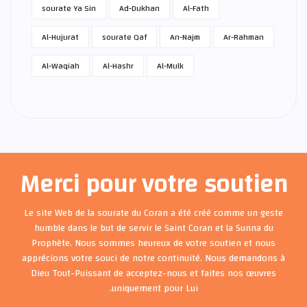
sourate Ya Sin
Ad-Dukhan
Al-Fath
Al-Hujurat
sourate Qaf
An-Najm
Ar-Rahman
Al-Waqiah
Al-Hashr
Al-Mulk
Merci pour votre soutien
Le site Web de la sourate du Coran a été créé comme un geste
humble dans le but de servir le Saint Coran et la Sunna du
Prophète. Nous sommes heureux de votre soutien et nous
apprécions votre souci de notre continuité. Nous demandons à
Dieu Tout-Puissant de acceptez-nous et faites nos œuvres
uniquement pour Lui.