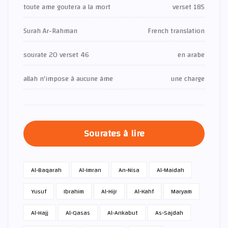
toute ame goutera a la mort
verset 185
Surah Ar-Rahman
French translation
sourate 20 verset 46
en arabe
allah n'impose à aucune âme
une charge
Sourates à lire
Al-Baqarah
Al-Imran
An-Nisa
Al-Maidah
Yusuf
Ibrahim
Al-Hijr
Al-Kahf
Maryam
Al-Hajj
Al-Qasas
Al-Ankabut
As-Sajdah