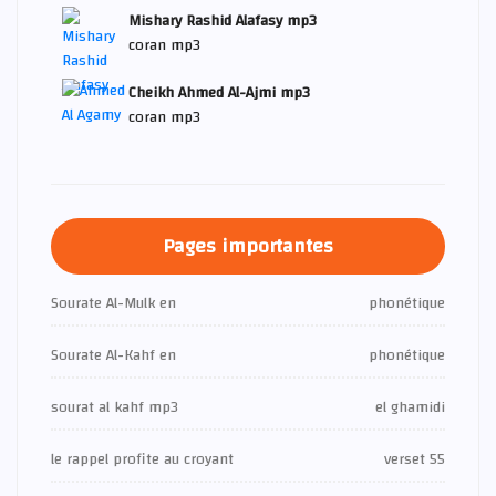
Mishary Rashid Alafasy mp3
coran mp3
Cheikh Ahmed Al-Ajmi mp3
coran mp3
Pages importantes
Sourate Al-Mulk en
phonétique
Sourate Al-Kahf en
phonétique
sourat al kahf mp3
el ghamidi
le rappel profite au croyant
verset 55