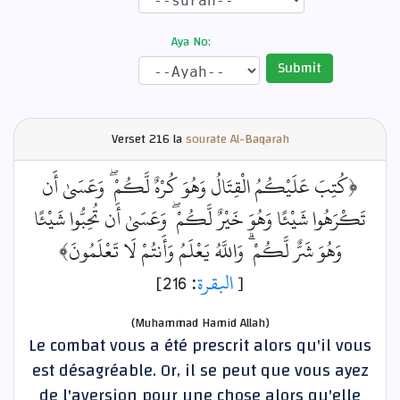
Aya No:
Submit
Verset
216 la
sourate Al-Baqarah
﴿كُتِبَ عَلَيْكُمُ الْقِتَالُ وَهُوَ كُرْهٌ لَّكُمْ ۖ وَعَسَىٰ أَن
تَكْرَهُوا شَيْئًا وَهُوَ خَيْرٌ لَّكُمْ ۖ وَعَسَىٰ أَن تُحِبُّوا شَيْئًا
وَهُوَ شَرٌّ لَّكُمْ ۗ وَاللَّهُ يَعْلَمُ وَأَنتُمْ لَا تَعْلَمُونَ﴾
: 216]
البقرة
[
(Muhammad Hamid Allah)
Le combat vous a été prescrit alors qu'il vous
est désagréable. Or, il se peut que vous ayez
de l'aversion pour une chose alors qu'elle