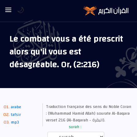
🌙
Le combat vous a été prescrit
alors qu'il vous est
désagréable. Or, (2:216)
Traduction française des sens du Noble Coran
arabe
: (Muhammad Hamid Allah) sourate Al-Baqara
tafsir
verset 216 (Al-Baqarah - البقرة).
mp3
surah :