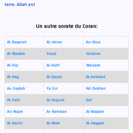
terre. Allah est
Un autre sorate du Coran:
Al-Baqarah
Al-Imran
An-Nisa
Al-Maidah
Yusuf
Ibrahim
Al-Hijr
Al-Kahf
Maryam
Al-Hajj
Al-Qasas
Al-Ankabut
As-Sajdah
Ya Sin
Ad-Dukhan
Al-Fath
Al-Hujurat
Qaf
An-Najm
Ar-Rahman
Al-Waqiah
Al-Hashr
Al-Mulk
Al-Haqqah