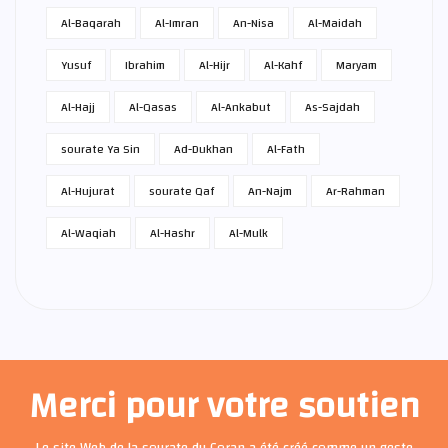
Al-Baqarah
Al-Imran
An-Nisa
Al-Maidah
Yusuf
Ibrahim
Al-Hijr
Al-Kahf
Maryam
Al-Hajj
Al-Qasas
Al-Ankabut
As-Sajdah
sourate Ya Sin
Ad-Dukhan
Al-Fath
Al-Hujurat
sourate Qaf
An-Najm
Ar-Rahman
Al-Waqiah
Al-Hashr
Al-Mulk
Merci pour votre soutien
Le site Web de la sourate du Coran a été créé comme un geste