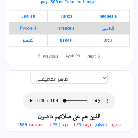
page 569 du Coran en français
English
Türkçe
Indonesia
Русский
Français
فارسی
تفسير
Bengali
Urdu
Ayah 23
Previous
Next
اختيار قارئ الآية
الذين هم على صلاتهم دائمون
)
569
) - صفحة: (
29
- جزء: (
)
23
- آية: (
المعارج
سورة: