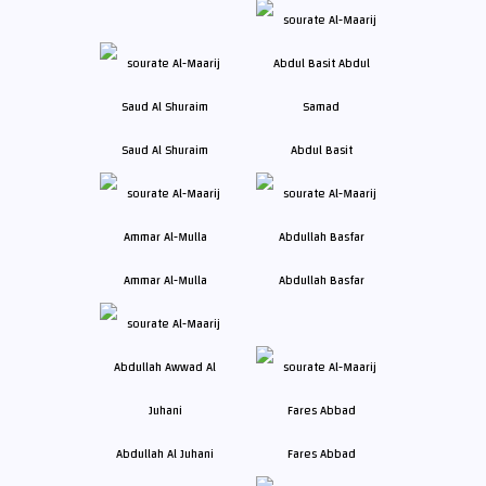
Saud Al Shuraim
Abdul Basit
Ammar Al-Mulla
Abdullah Basfar
Abdullah Al Juhani
Fares Abbad