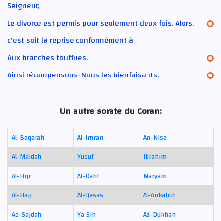
Seigneur;
Le divorce est permis pour seulement deux fois. Alors,
c'est soit la reprise conformément à
Aux branches touffues.
Ainsi récompensons-Nous les bienfaisants;
Un autre sorate du Coran:
Al-Baqarah
Al-Imran
An-Nisa
Al-Maidah
Yusuf
Ibrahim
Al-Hijr
Al-Kahf
Maryam
Al-Hajj
Al-Qasas
Al-Ankabut
As-Sajdah
Ya Sin
Ad-Dukhan