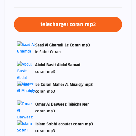
telecharger coran mp3
Saad Al Ghamdi Le Coran mp3
le Saint Coran
Abdul Basit Abdul Samad
coran mp3
Le Coran Maher Al Muaiqly mp3
coran mp3
Omar Al Darweez Télécharger
coran mp3
Islam Sobhi ecouter coran mp3
coran mp3