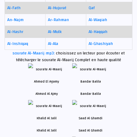
Al-Fath
Al-Hujurat
Qaf
An-Najm
Ar-Rahman
Al-Waqiah
Al-Hashr
Al-Mulk
Al-Haqqah
Al-Inshiqaq
Al-Ala
Al-Ghashiyah
sourate Al-Maarij mp3:
choisissez un lecteur pour écouter et
télécharger le sourate Al-Maarij Complet en haute qualité
Ahmed Al Ajmy
Bandar Balila
Khalid Al Jalil
Saad Al Ghamdi