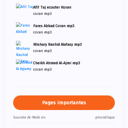
Afif Taj ecouter Koran
coran mp3
Fares Abbad Coran mp3
coran mp3
Mishary Rashid Alafasy mp3
coran mp3
Cheikh Ahmed Al-Ajmi mp3
coran mp3
Pages importantes
Sourate Al-Mulk en
phonétique