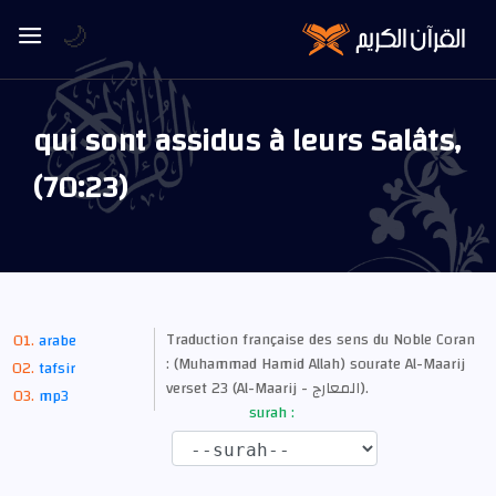
🌙
qui sont assidus à leurs Salâts,
(70:23)
Traduction française des sens du Noble Coran
arabe
: (Muhammad Hamid Allah) sourate Al-Maarij
tafsir
verset 23 (Al-Maarij - المعارج).
mp3
surah :