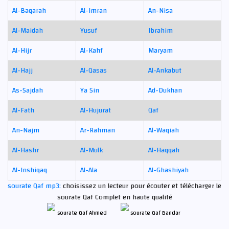
Al-Baqarah
Al-Imran
An-Nisa
Al-Maidah
Yusuf
Ibrahim
Al-Hijr
Al-Kahf
Maryam
Al-Hajj
Al-Qasas
Al-Ankabut
As-Sajdah
Ya Sin
Ad-Dukhan
Al-Fath
Al-Hujurat
Qaf
An-Najm
Ar-Rahman
Al-Waqiah
Al-Hashr
Al-Mulk
Al-Haqqah
Al-Inshiqaq
Al-Ala
Al-Ghashiyah
sourate Qaf mp3:
choisissez un lecteur pour écouter et télécharger le
sourate Qaf Complet en haute qualité