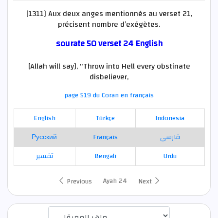
[1311] Aux deux anges mentionnés au verset 21,
précisent nombre d’exégètes.
sourate 50 verset 24 English
[Allah will say], "Throw into Hell every obstinate
disbeliever,
page 519 du Coran en français
English
Türkçe
Indonesia
Русский
Français
فارسی
تفسير
Bengali
Urdu
Ayah 24
Previous
Next
اختيار قارئ الآية