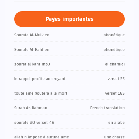
Pages importantes
Sourate Al-Mulk en
phonétique
Sourate Al-Kahf en
phonétique
sourat al kahf mp3
el ghamidi
le rappel profite au croyant
verset 55
toute ame goutera a la mort
verset 185
Surah Ar-Rahman
French translation
sourate 20 verset 46
en arabe
allah n'impose à aucune âme
une charge