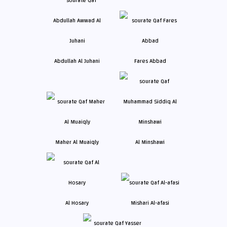
Abdullah Al Juhani
Fares Abbad
Maher Al Muaiqly
Al Minshawi
Al Hosary
Mishari Al-afasi