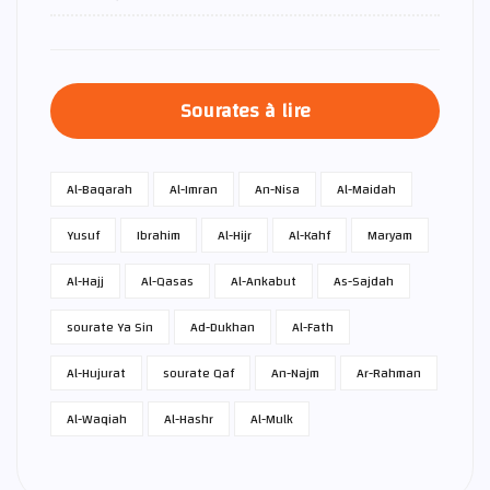
Sourates à lire
Al-Baqarah
Al-Imran
An-Nisa
Al-Maidah
Yusuf
Ibrahim
Al-Hijr
Al-Kahf
Maryam
Al-Hajj
Al-Qasas
Al-Ankabut
As-Sajdah
sourate Ya Sin
Ad-Dukhan
Al-Fath
Al-Hujurat
sourate Qaf
An-Najm
Ar-Rahman
Al-Waqiah
Al-Hashr
Al-Mulk