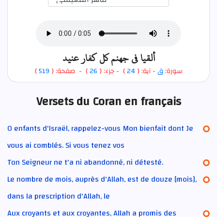
ألقيا في جهنم كل كفار عنيد
)
519
) - صفحة: (
26
- جزء: (
)
24
- آية: (
ق
سورة:
Versets du Coran en français
O enfants d'Israël, rappelez-vous Mon bienfait dont Je
vous ai comblés. Si vous tenez vos
Ton Seigneur ne t'a ni abandonné, ni détesté.
Le nombre de mois, auprès d'Allah, est de douze [mois],
dans la prescription d'Allah, le
Aux croyants et aux croyantes, Allah a promis des