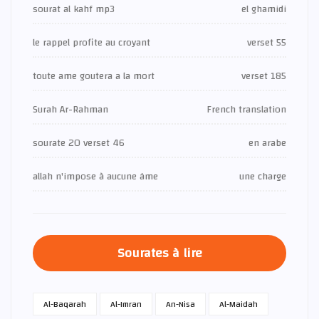
sourat al kahf mp3
el ghamidi
le rappel profite au croyant
verset 55
toute ame goutera a la mort
verset 185
Surah Ar-Rahman
French translation
sourate 20 verset 46
en arabe
allah n'impose à aucune âme
une charge
Sourates à lire
Al-Baqarah
Al-Imran
An-Nisa
Al-Maidah