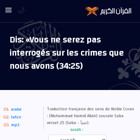
🌙
Dis: «Vous ne serez pas
interrogés sur les crimes que
nous avons (34:25)
Traduction française des sens du Noble Coran
arabe
: (Muhammad Hamid Allah) sourate Saba
tafsir
verset 25 (Saba - سبأ).
mp3
surah :