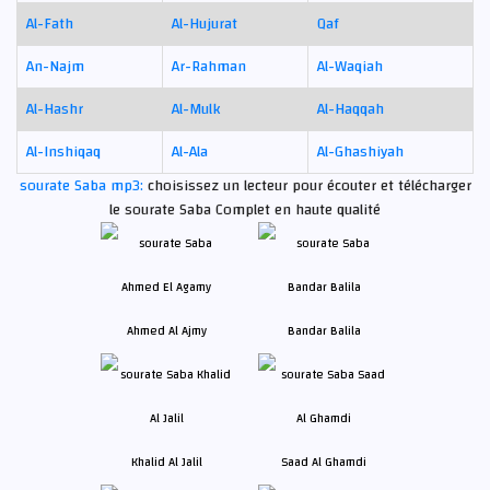
Al-Fath
Al-Hujurat
Qaf
An-Najm
Ar-Rahman
Al-Waqiah
Al-Hashr
Al-Mulk
Al-Haqqah
Al-Inshiqaq
Al-Ala
Al-Ghashiyah
sourate Saba mp3:
choisissez un lecteur pour écouter et télécharger
le sourate Saba Complet en haute qualité
Ahmed Al Ajmy
Bandar Balila
Khalid Al Jalil
Saad Al Ghamdi