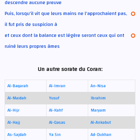
descendre aucune preuve
Puis, lorsqu'il vit que leurs mains ne l'approchaient pas,
il fut pris de suspicion à
et ceux dont la balance est légère seront ceux qui ont
ruiné leurs propres âmes
Un autre sorate du Coran:
Al-Baqarah
Al-Imran
An-Nisa
Al-Maidah
Yusuf
Ibrahim
Al-Hijr
Al-Kahf
Maryam
Al-Hajj
Al-Qasas
Al-Ankabut
As-Sajdah
Ya Sin
Ad-Dukhan