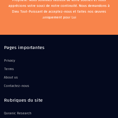
apprécions votre souci de notre continuité. Nous demandons à
Dieu Tout-Puissant de acceptez-nous et faites nos œuvres
uniquement pour Lui.
Pages importantes
Privacy
Terms
About us
Contactez-nous
Rubriques du site
Quranic Research