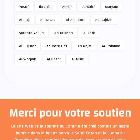
Yusuf
Ibrahim
Al-Hijr
Al-Kahf
Maryam
Al-Hajj
Al-Qasas
Al-Ankabut
As-Sajdah
sourate Ya Sin
Ad-Dukhan
Al-Fath
Al-Hujurat
sourate Qaf
An-Najm
Ar-Rahman
Al-Waqiah
Al-Hashr
Al-Mulk
Merci pour votre soutien
Le site Web de la sourate du Coran a été créé comme un geste
humble dans le but de servir le Saint Coran et la Sunna du
Prophète. Nous sommes heureux de votre soutien et nous