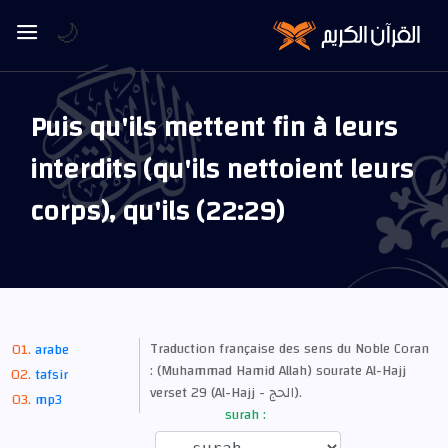
🌙
Puis qu'ils mettent fin à leurs
interdits (qu'ils nettoient leurs
corps), qu'ils (22:29)
Traduction française des sens du Noble Coran
arabe
: (Muhammad Hamid Allah) sourate Al-Hajj
tafsir
verset 29 (Al-Hajj - الحج).
mp3
surah :