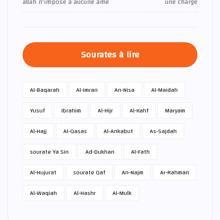
allah n'impose à aucune âme
une charge
Sourates à lire
Al-Baqarah
Al-Imran
An-Nisa
Al-Maidah
Yusuf
Ibrahim
Al-Hijr
Al-Kahf
Maryam
Al-Hajj
Al-Qasas
Al-Ankabut
As-Sajdah
sourate Ya Sin
Ad-Dukhan
Al-Fath
Al-Hujurat
sourate Qaf
An-Najm
Ar-Rahman
Al-Waqiah
Al-Hashr
Al-Mulk