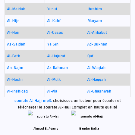
Al-Maidah
Yusuf
Ibrahim
Al-Hijr
Al-Kahf
Maryam
Al-Hajj
Al-Qasas
Al-Ankabut
As-Sajdah
Ya Sin
Ad-Dukhan
Al-Fath
Al-Hujurat
Qaf
An-Najm
Ar-Rahman
Al-Waqiah
Al-Hashr
Al-Mulk
Al-Haqqah
Al-Inshiqaq
Al-Ala
Al-Ghashiyah
sourate Al-Hajj mp3:
choisissez un lecteur pour écouter et
télécharger le sourate Al-Hajj Complet en haute qualité