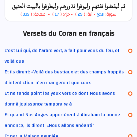
ثم ليقضوا تفثهم وليوفوا نذورهم وليطوفوا بالبيت العتيق
)
335
) - صفحة: (
17
- جزء: (
)
29
- آية: (
الحج
سورة:
Versets du Coran en français
c'est Lui qui, de l'arbre vert, a fait pour vous du feu, et
voilà que
Et ils dirent: «Voilà des bestiaux et des champs frappés
d'interdiction: n'en mangeront que ceux
Et ne tends point les yeux vers ce dont Nous avons
donné jouissance temporaire à
Et quand Nos Anges apportèrent à Abraham la bonne
annonce, ils dirent: «Nous allons anéantir
Et par la Maison peuplée!