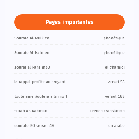
Pages importantes
Sourate Al-Mulk en
phonétique
Sourate Al-Kahf en
phonétique
sourat al kahf mp3
el ghamidi
le rappel profite au croyant
verset 55
toute ame goutera a la mort
verset 185
Surah Ar-Rahman
French translation
sourate 20 verset 46
en arabe