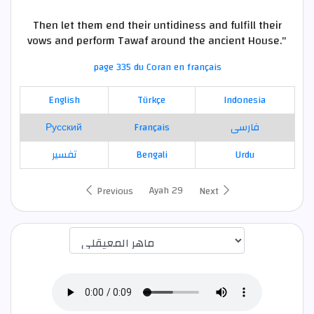
Then let them end their untidiness and fulfill their
vows and perform Tawaf around the ancient House."
page 335 du Coran en français
English
Türkçe
Indonesia
Русский
Français
فارسی
تفسير
Bengali
Urdu
Ayah 29
Previous
Next
اختيار قارئ الآية