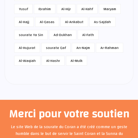
Yusuf
Ibrahim
Al-Hijr
Al-Kahf
Maryam
Al-Hajj
Al-Qasas
Al-Ankabut
As-Sajdah
sourate Ya Sin
Ad-Dukhan
Al-Fath
Al-Hujurat
sourate Qaf
An-Najm
Ar-Rahman
Al-Waqiah
Al-Hashr
Al-Mulk
Merci pour votre soutien
Le site Web de la sourate du Coran a été créé comme un geste
humble dans le but de servir le Saint Coran et la Sunna du