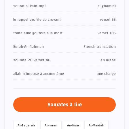
sourat al kahf mp3
el ghamidi
le rappel profite au croyant
verset 55
toute ame goutera a la mort
verset 185
Surah Ar-Rahman
French translation
sourate 20 verset 46
en arabe
allah n'impose à aucune âme
une charge
Sourates à lire
Al-Baqarah
Al-Imran
An-Nisa
Al-Maidah