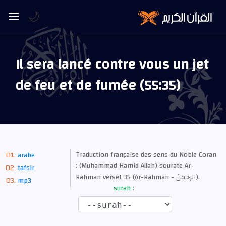
🌙
Il sera lancé contre vous un jet
de feu et de fumée (55:35)
Traduction française des sens du Noble Coran
arabe
: (Muhammad Hamid Allah) sourate Ar-
tafsir
Rahman verset 35 (Ar-Rahman - الرحمن).
mp3
surah :