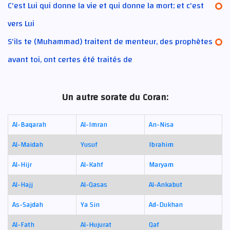
C'est Lui qui donne la vie et qui donne la mort; et c'est
vers Lui
S'ils te (Muhammad) traitent de menteur, des prophètes
avant toi, ont certes été traités de
Un autre sorate du Coran:
Al-Baqarah
Al-Imran
An-Nisa
Al-Maidah
Yusuf
Ibrahim
Al-Hijr
Al-Kahf
Maryam
Al-Hajj
Al-Qasas
Al-Ankabut
As-Sajdah
Ya Sin
Ad-Dukhan
Al-Fath
Al-Hujurat
Qaf