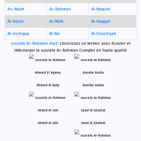
An-Najm
Ar-Rahman
Al-Waqiah
Al-Hashr
Al-Mulk
Al-Haqqah
Al-Inshiqaq
Al-Ala
Al-Ghashiyah
sourate Ar-Rahman mp3:
choisissez un lecteur pour écouter et
télécharger le sourate Ar-Rahman Complet en haute qualité
Ahmed Al Ajmy
Bandar Balila
Khalid Al Jalil
Saad Al Ghamdi