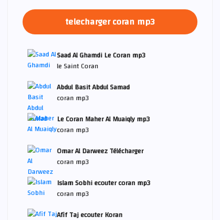
telecharger coran mp3
Saad Al Ghamdi Le Coran mp3
le Saint Coran
Abdul Basit Abdul Samad
coran mp3
Le Coran Maher Al Muaiqly mp3
coran mp3
Omar Al Darweez Télécharger
coran mp3
Islam Sobhi ecouter coran mp3
coran mp3
Afif Taj ecouter Koran