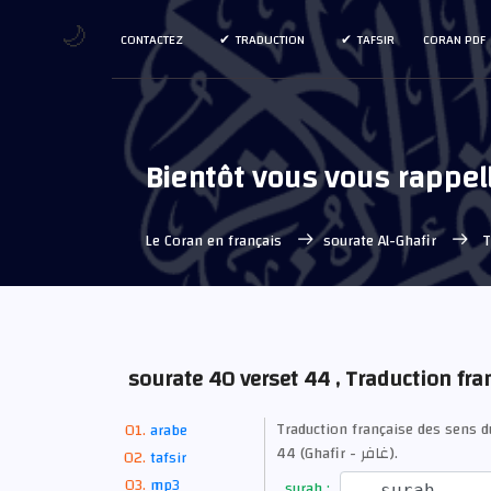
🌙
CONTACTEZ
TRADUCTION
TAFSIR
CORAN PDF
Bientôt vous vous rappell
Le Coran en français
sourate Al-Ghafir
T
sourate 40 verset 44 , Traduction fra
Traduction française des sens d
arabe
44 (Ghafir - غافر).
tafsir
mp3
surah :