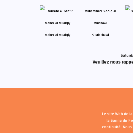
Maher Al Muaiqly
Al Minshawi
Saturd
Veuillez nous rappe
Le site Web de la
la Sunna du P
continuité. Nous