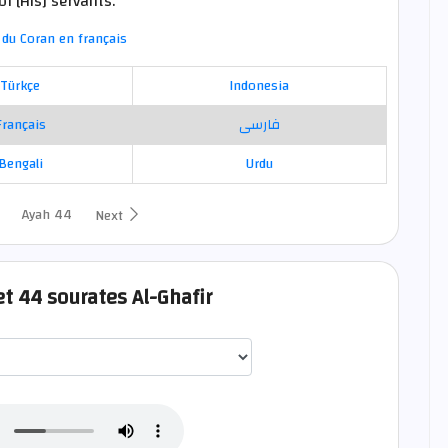
of [His] servants."
du Coran en français
Türkçe
Indonesia
Français
فارسی
Bengali
Urdu
Ayah 44
Next
et 44 sourates Al-Ghafir
اختيار قارئ الآية