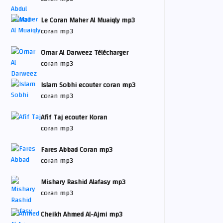
Le Coran Maher Al Muaiqly mp3
coran mp3
Omar Al Darweez Télécharger
coran mp3
Islam Sobhi ecouter coran mp3
coran mp3
Afif Taj ecouter Koran
coran mp3
Fares Abbad Coran mp3
coran mp3
Mishary Rashid Alafasy mp3
coran mp3
Cheikh Ahmed Al-Ajmi mp3