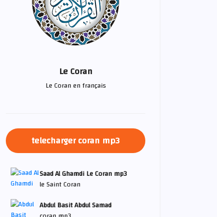
Le Coran
Le Coran en français
telecharger coran mp3
Saad Al Ghamdi Le Coran mp3
le Saint Coran
Abdul Basit Abdul Samad
coran mp3