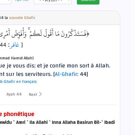
4 la
sourate Ghafir
فَسَتَذْكُرُونَ مَا أَقُولُ لَكُمْ ۚ وَأُفَوِّضُ أَمْرِي إِلَ﴾
: 44]
غافر
[
mad Hamid Allah)
e je vous dis; et je confie mon sort à Allah.
nt sur les serviteurs. [
Al-Ghafir
: 44]
Al-Ghafir en français
Ayah 44
Next
e phonétique
đu `Amri `Ila Allahi `Inna Allaha Basirun Bil-`Ibadi