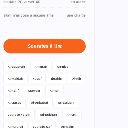
sourate 20 verset 46
en arabe
allah n'impose à aucune âme
une charge
Sourates à lire
Al-Baqarah
Al-Imran
An-Nisa
Al-Maidah
Yusuf
Ibrahim
Al-Hijr
Al-Kahf
Maryam
Al-Hajj
Al-Qasas
Al-Ankabut
As-Sajdah
sourate Ya Sin
Ad-Dukhan
Al-Fath
Al-Hujurat
sourate Qaf
An-Najm