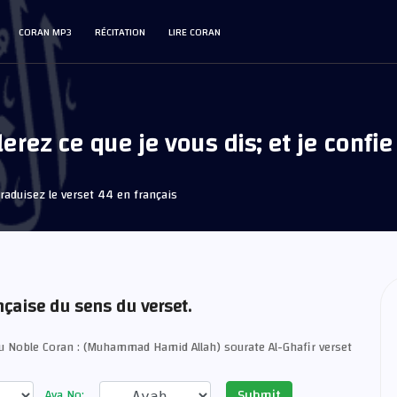
CORAN MP3
RÉCITATION
LIRE CORAN
erez ce que je vous dis; et je confie
raduisez le verset 44 en français
nçaise du sens du verset.
u Noble Coran : (Muhammad Hamid Allah) sourate Al-Ghafir verset
Submit
Aya No: