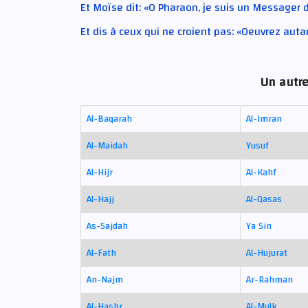
Et Moïse dit: «O Pharaon, je suis un Messager 
Et dis à ceux qui ne croient pas: «Oeuvrez aut
Un autre
Al-Baqarah
Al-Imran
Al-Maidah
Yusuf
Al-Hijr
Al-Kahf
Al-Hajj
Al-Qasas
As-Sajdah
Ya Sin
Al-Fath
Al-Hujurat
An-Najm
Ar-Rahman
Al-Hashr
Al-Mulk