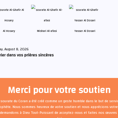
Al Hosary
Mishari Al-afasi
Yasser Al Dosari
ay, August 8, 2026
ler dans vos prières sincères
Merci pour votre soutien
 sourate du Coran a été créé comme un geste humble dans le but de servir
rophète. Nous sommes heureux de votre soutien et nous apprécions votre 
 demandons à Dieu Tout-Puissant de acceptez-nous et faites nos œuvre