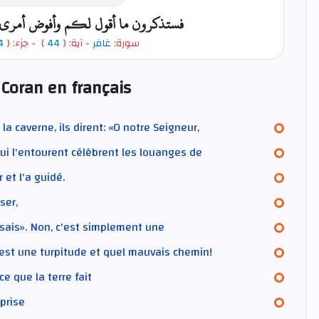
فستذكرون ما أقول لكم وأفوض أمري إلى 
4
- جزء: (
)
44
- آية: (
غافر
سورة:
 Coran en français
a caverne, ils dirent: «O notre Seigneur,
qui l'entourent célèbrent les louanges de
 et l'a guidé.
ser,
ssais». Non, c'est simplement une
 c'est une turpitude et quel mauvais chemin!
e que la terre fait
pprise