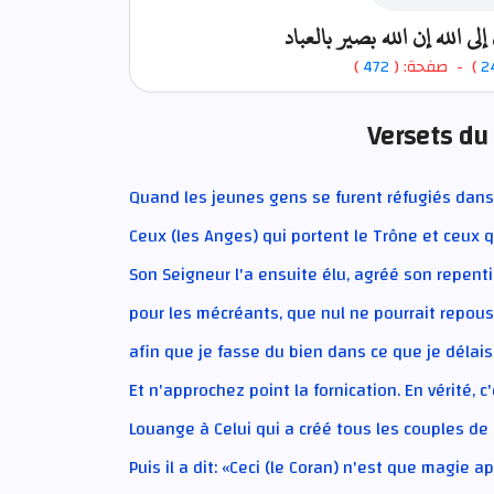
الله إن الله بصير بالعباد
)
472
) - صفحة: (
2
Versets du
Quand les jeunes gens se furent réfugiés dans l
Ceux (les Anges) qui portent le Trône et ceux 
Son Seigneur l'a ensuite élu, agréé son repentir
pour les mécréants, que nul ne pourrait repous
afin que je fasse du bien dans ce que je délai
Et n'approchez point la fornication. En vérité,
Louange à Celui qui a créé tous les couples de c
Puis il a dit: «Ceci (le Coran) n'est que magie a