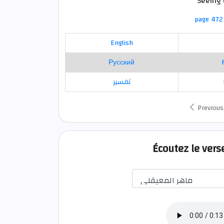
Seeing 
page 472 
English
Русский
تفسير
Previous
Écoutez le vers