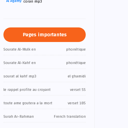
coran mp3
Pages importantes
Sourate Al-Mulk en
phonétique
Sourate Al-Kahf en
phonétique
sourat al kahf mp3
el ghamidi
le rappel profite au croyant
verset 55
toute ame goutera a la mort
verset 185
Surah Ar-Rahman
French translation