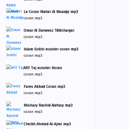
Le Coran Maher Al Muaiqly mp3
coran mp3
Omar Al Darweez Télécharger
coran mp3
Islam Sobhi ecouter coran mp3
coran mp3
Afif Taj ecouter Koran
coran mp3
Fares Abbad Coran mp3
coran mp3
Mishary Rashid Alafasy mp3
coran mp3
Cheikh Ahmed Al-Ajmi mp3