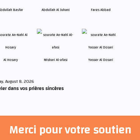
bdullah Basfar
Abdullah Al Juhani
Fares Abbad
Al Hosary
Mishari Al-afasi
Yasser Al Dosari
ay, August 8, 2026
ler dans vos prières sincères
Merci pour votre soutien