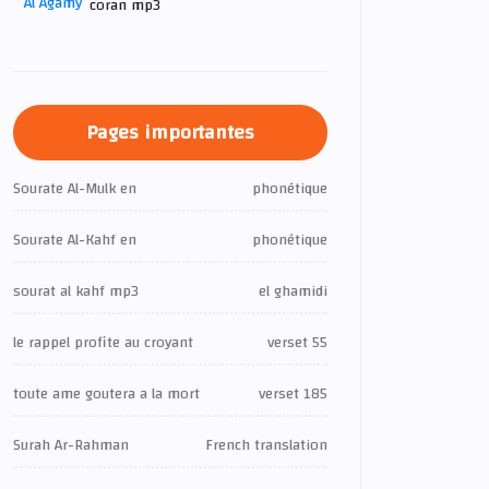
coran mp3
Pages importantes
Sourate Al-Mulk en
phonétique
Sourate Al-Kahf en
phonétique
sourat al kahf mp3
el ghamidi
le rappel profite au croyant
verset 55
toute ame goutera a la mort
verset 185
Surah Ar-Rahman
French translation