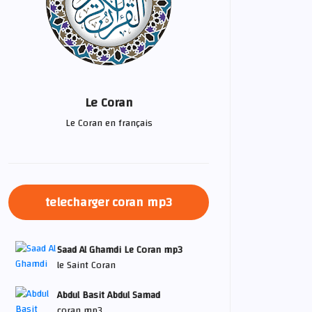
Le Coran
Le Coran en français
telecharger coran mp3
Saad Al Ghamdi Le Coran mp3
le Saint Coran
Abdul Basit Abdul Samad
coran mp3