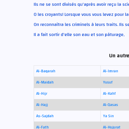
Ils ne se sont divisés qu'après avoir reçu la sci
O les croyants! Lorsque vous vous levez pour la
On reconnaîtra les criminels à leurs traits. Ils 
Il a fait sortir d'elle son eau et son pâturage,
Un autre
Al-Baqarah
Al-Imran
Al-Maidah
Yusuf
Al-Hijr
Al-Kahf
Al-Hajj
Al-Qasas
As-Sajdah
Ya Sin
Al-Fath
Al-Hujurat