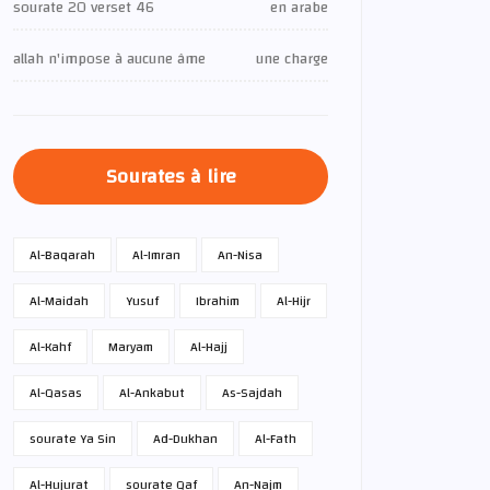
sourate 20 verset 46
en arabe
allah n'impose à aucune âme
une charge
Sourates à lire
Al-Baqarah
Al-Imran
An-Nisa
Al-Maidah
Yusuf
Ibrahim
Al-Hijr
Al-Kahf
Maryam
Al-Hajj
Al-Qasas
Al-Ankabut
As-Sajdah
sourate Ya Sin
Ad-Dukhan
Al-Fath
Al-Hujurat
sourate Qaf
An-Najm