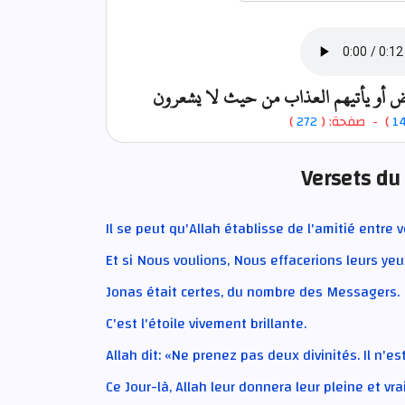
رض أو يأتيهم العذاب من حيث لا يشعرون
)
272
) - صفحة: (
1
Versets du
Il se peut qu'Allah établisse de l'amitié entre
Et si Nous voulions, Nous effacerions leurs yeux
Jonas était certes, du nombre des Messagers.
C'est l'étoile vivement brillante.
Allah dit: «Ne prenez pas deux divinités. Il n'e
Ce Jour-là, Allah leur donnera leur pleine et vra