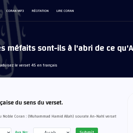
CORAN MP3
RÉCITATION
LIRE CORAN
méfaits sont-ils à l'abri de ce qu'Al
aduisez le verset 45 en français
nçaise du sens du verset.
du Noble Coran : (Muhammad Hamid Allah) sourate An-Nahl verset
Submit
Aya No: