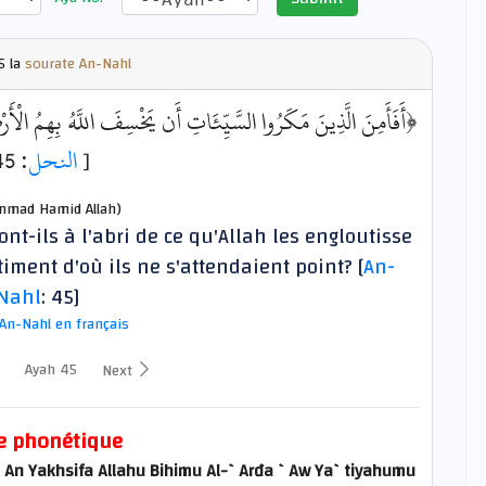
5 la
sourate An-Nahl
أَفَأَمِنَ الَّذِينَ مَكَرُوا السَّيِّئَاتِ أَن يَخْسِفَ اللَّهُ بِهِمُ الْأ﴾
: 45]
النحل
[
mad Hamid Allah)
nt-ils à l'abri de ce qu'Allah les engloutisse
iment d'où ils ne s'attendaient point? [
An-
Nahl
: 45]
An-Nahl en français
Ayah 45
Next
e phonétique
`An Yakhsifa Allahu Bihimu Al-`Arđa `Aw Ya`tiyahumu