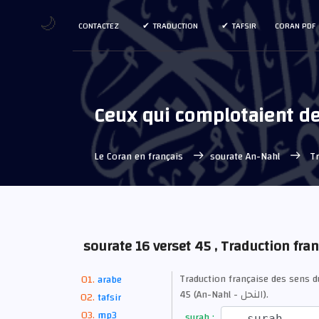
🌙
CONTACTEZ
TRADUCTION
TAFSIR
CORAN PDF
Ceux qui complotaient des 
Le Coran en français
sourate An-Nahl
Tr
sourate 16 verset 45 , Traduction fra
Traduction française des sens 
arabe
45 (An-Nahl - النحل).
tafsir
mp3
surah :