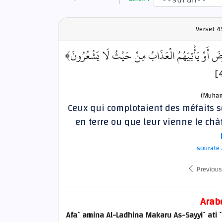
Verset
4
﴿َرْضَ أَوْ يَأْتِيَهُمُ الْعَذَابُ مِنْ حَيْثُ لَا يَشْعُرُونَ
(Muham
Ceux qui complotaient des méfaits so
en terre ou que leur vienne le chât
sourate 
Previous
Arab
Afa`amina Al-Ladhina Makaru As-Sayyi`ati 