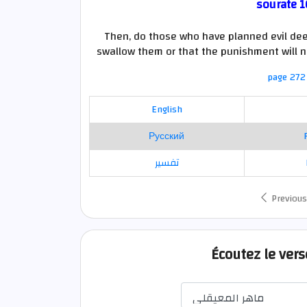
sourate 1
Then, do those who have planned evil deed
swallow them or that the punishment will 
page 272 
English
Русский
تفسير
Previous
Écoutez le ver