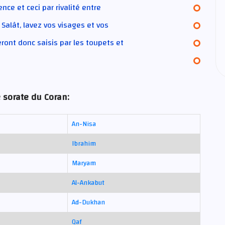
ence et ceci par rivalité entre
 Salât, lavez vos visages et vos
seront donc saisis par les toupets et
 sorate du Coran:
An-Nisa
Ibrahim
Maryam
Al-Ankabut
Ad-Dukhan
Qaf