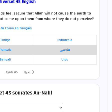
6 verset 45 English
s feel secure that Allah will not cause the earth to
not come upon them from where they do not perceive?
du Coran en français
Türkçe
Indonesia
Français
فارسی
Bengali
Urdu
Ayah 45
Next
set 45 sourates An-Nahl
اختيار قارئ الآية