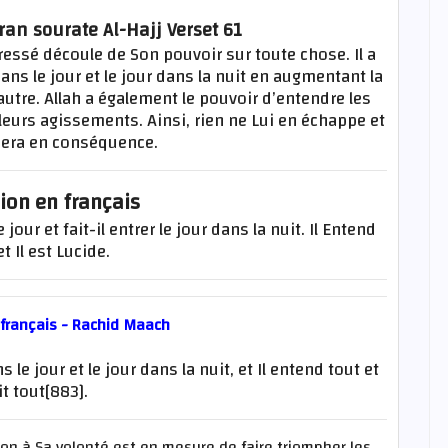
ran sourate Al-Hajj Verset 61
gressé découle de Son pouvoir sur toute chose. Il a
dans le jour et le jour dans la nuit en augmentant la
’autre. Allah a également le pouvoir d’entendre les
 leurs agissements. Ainsi, rien ne Lui en échappe et
ibuera en conséquence.
ion en français
e jour et fait-il entrer le jour dans la nuit. Il Entend
t Il est Lucide.
 français - Rachid Maach
s le jour et le jour dans la nuit, et Il entend tout et
it tout[883].
ion à Sa volonté est en mesure de faire triompher les