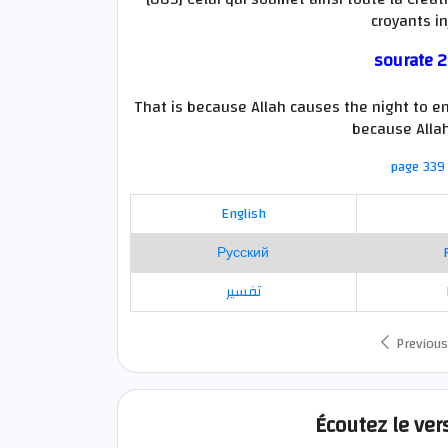
croyants i
sourate 2
That is because Allah causes the night to e
because Allah
page 339 
English
Русский
تفسير
Previous
Écoutez le ver