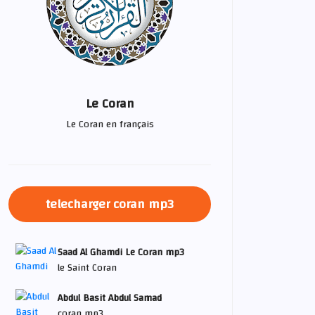
Le Coran
Le Coran en français
telecharger coran mp3
Saad Al Ghamdi Le Coran mp3
le Saint Coran
Abdul Basit Abdul Samad
coran mp3