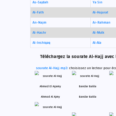
As-Sajdah
Ya Sin
Al-Fath
Al-Hujurat
An-Najm
Ar-Rahman
Al-Hashr
Al-Mulk
Al-Inshiqaq
Al-Ala
Téléchargez la sourate Al-Hajj avec 
sourate Al-Hajj mp3:
choisissez un lecteur pour éco
Ahmed Al Ajmy
Bandar Balila