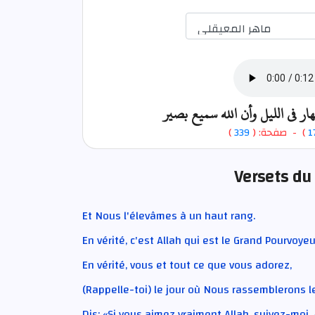
هار في الليل وأن الله سميع بصير
)
339
) - صفحة: (
1
Versets du
Et Nous l'élevâmes à un haut rang.
En vérité, c'est Allah qui est le Grand Pourvoyeu
En vérité, vous et tout ce que vous adorez,
(Rappelle-toi) le jour où Nous rassemblerons 
Dis: «Si vous aimez vraiment Allah, suivez-moi