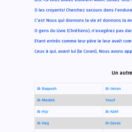
O les croyants! Cherchez secours dans l'enduran
C'est Nous qui donnons la vie et donnons la mo
O gens du Livre (Chrétiens), n'exagérez pas dans
Etant entrés comme leur père le leur avait comm
Ceux à qui, avant lui [le Coran], Nous avons appor
Un autre
Al-Baqarah
Al-Imran
Al-Maidah
Yusuf
Al-Hijr
Al-Kahf
Al-Hajj
Al-Qasas