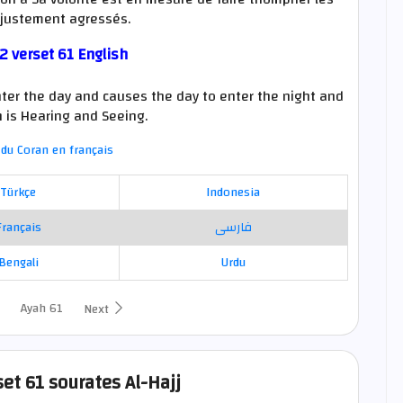
njustement agressés.
2 verset 61 English
nter the day and causes the day to enter the night and
 is Hearing and Seeing.
du Coran en français
Türkçe
Indonesia
Français
فارسی
Bengali
Urdu
Ayah 61
Next
set 61 sourates Al-Hajj