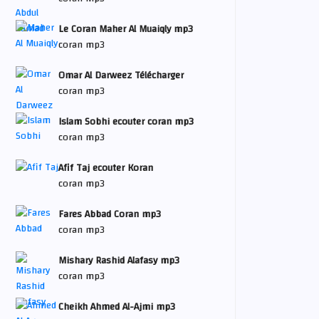
Le Coran Maher Al Muaiqly mp3
coran mp3
Omar Al Darweez Télécharger
coran mp3
Islam Sobhi ecouter coran mp3
coran mp3
Afif Taj ecouter Koran
coran mp3
Fares Abbad Coran mp3
coran mp3
Mishary Rashid Alafasy mp3
coran mp3
Cheikh Ahmed Al-Ajmi mp3