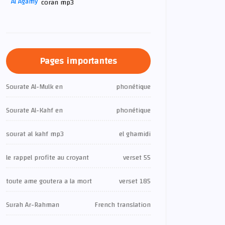
coran mp3
Pages importantes
Sourate Al-Mulk en
phonétique
Sourate Al-Kahf en
phonétique
sourat al kahf mp3
el ghamidi
le rappel profite au croyant
verset 55
toute ame goutera a la mort
verset 185
Surah Ar-Rahman
French translation