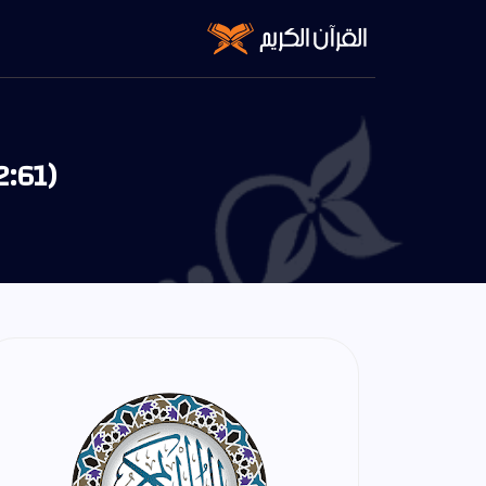
2:61)