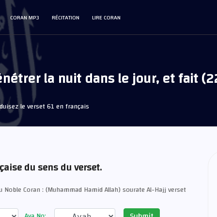
CORAN MP3
RÉCITATION
LIRE CORAN
énétrer la nuit dans le jour, et fait (2
uisez le verset 61 en français
nçaise du sens du verset.
u Noble Coran : (Muhammad Hamid Allah) sourate Al-Hajj verset
Submit
Aya No: