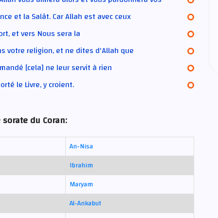
ce et la Salât. Car Allah est avec ceux
rt, et vers Nous sera la
 votre religion, et ne dites d'Allah que
andé [cela] ne leur servit à rien
té le Livre, y croient.
 sorate du Coran:
An-Nisa
Ibrahim
Maryam
Al-Ankabut