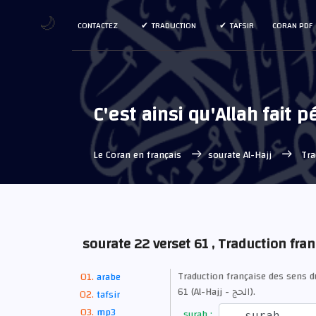
🌙
CONTACTEZ
TRADUCTION
TAFSIR
CORAN PDF
C'est ainsi qu'Allah fait p
Le Coran en français
sourate Al-Hajj
Trad
sourate 22 verset 61 , Traduction fra
Traduction française des sens d
arabe
61 (Al-Hajj - الحج).
tafsir
mp3
surah :