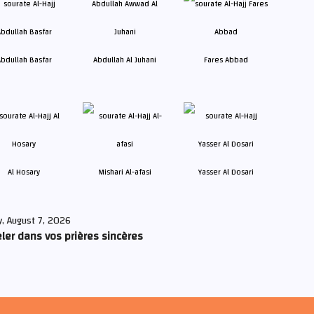
bdullah Basfar
Abdullah Al Juhani
Fares Abbad
Al Hosary
Mishari Al-afasi
Yasser Al Dosari
y, August 7, 2026
ler dans vos prières sincères