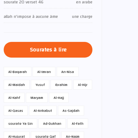
sourate 20 verset 46
en arabe
allah n'impose à aucune âme
une charge
Sourates à lire
Al-Baqarah
Al-Imran
An-Nisa
Al-Maidah
Yusuf
Ibrahim
Al-Hijr
Al-Kahf
Maryam
Al-Hajj
Al-Qasas
Al-Ankabut
As-Sajdah
sourate Ya Sin
Ad-Dukhan
Al-Fath
Al-Hujurat
sourate Qaf
An-Najm