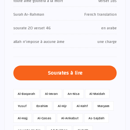
toute ame goutera a la mort
verset 185
Surah Ar-Rahman
French translation
sourate 20 verset 46
en arabe
allah n'impose à aucune âme
une charge
Sourates à lire
Al-Baqarah
Al-Imran
An-Nisa
Al-Maidah
Yusuf
Ibrahim
Al-Hijr
Al-Kahf
Maryam
Al-Hajj
Al-Qasas
Al-Ankabut
As-Sajdah