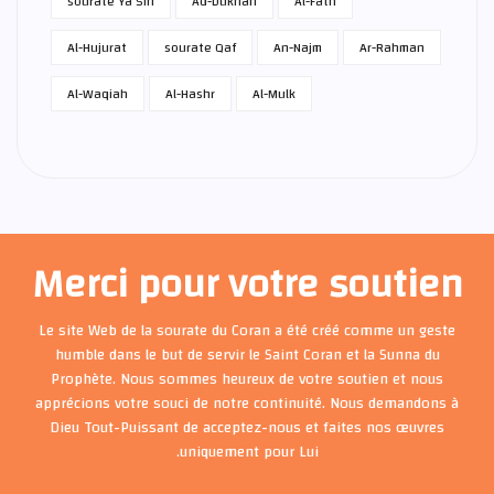
sourate Ya Sin
Ad-Dukhan
Al-Fath
Al-Hujurat
sourate Qaf
An-Najm
Ar-Rahman
Al-Waqiah
Al-Hashr
Al-Mulk
Merci pour votre soutien
Le site Web de la sourate du Coran a été créé comme un geste
humble dans le but de servir le Saint Coran et la Sunna du
Prophète. Nous sommes heureux de votre soutien et nous
apprécions votre souci de notre continuité. Nous demandons à
Dieu Tout-Puissant de acceptez-nous et faites nos œuvres
uniquement pour Lui.