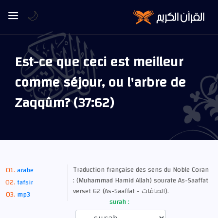
🌙
Est-ce que ceci est meilleur
comme séjour, ou l'arbre de
Zaqqûm? (37:62)
Traduction française des sens du Noble Coran
arabe
: (Muhammad Hamid Allah) sourate As-Saaffat
tafsir
verset 62 (As-Saaffat - الصافات).
mp3
surah :