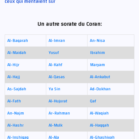
ceux qui mentaient sur
Un autre sorate du Coran:
Al-Baqarah
Al-Imran
An-Nisa
Al-Maidah
Yusuf
Ibrahim
Al-Hijr
Al-Kahf
Maryam
Al-Hajj
Al-Qasas
Al-Ankabut
As-Sajdah
Ya Sin
Ad-Dukhan
Al-Fath
Al-Hujurat
Qaf
An-Najm
Ar-Rahman
Al-Waqiah
Al-Hashr
Al-Mulk
Al-Haqqah
Al-Inshiqaq
Al-Ala
Al-Ghashiyah