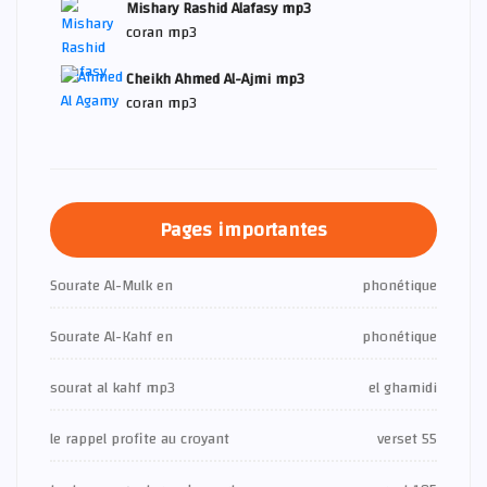
Mishary Rashid Alafasy mp3
coran mp3
Cheikh Ahmed Al-Ajmi mp3
coran mp3
Pages importantes
Sourate Al-Mulk en
phonétique
Sourate Al-Kahf en
phonétique
sourat al kahf mp3
el ghamidi
le rappel profite au croyant
verset 55