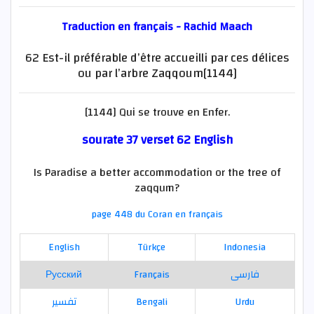
Traduction en français - Rachid Maach
62 Est-il préférable d’être accueilli par ces délices
ou par l’arbre Zaqqoum[1144]
[1144] Qui se trouve en Enfer.
sourate 37 verset 62 English
Is Paradise a better accommodation or the tree of
zaqqum?
page 448 du Coran en français
English
Türkçe
Indonesia
Русский
Français
فارسی
تفسير
Bengali
Urdu