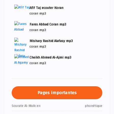
Afif Taj ecouter Koran
coran mp3
Fares Abbad Coran mp3
coran mp3
Mishary Rashid Alafasy mp3
coran mp3
Cheikh Ahmed Al-Ajmi mp3
coran mp3
Pages importantes
Sourate Al-Mulk en
phonétique