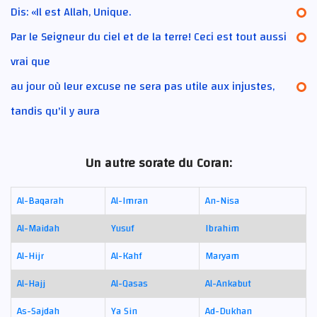
Dis: «Il est Allah, Unique.
Par le Seigneur du ciel et de la terre! Ceci est tout aussi
vrai que
au jour où leur excuse ne sera pas utile aux injustes,
tandis qu'il y aura
Un autre sorate du Coran:
Al-Baqarah
Al-Imran
An-Nisa
Al-Maidah
Yusuf
Ibrahim
Al-Hijr
Al-Kahf
Maryam
Al-Hajj
Al-Qasas
Al-Ankabut
As-Sajdah
Ya Sin
Ad-Dukhan