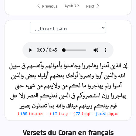
Ayah 72
Previous
Next
اختيار قارئ الآية
إن الذين آمنوا وهاجروا وجاهدوا بأموالهم وأنفسهم في سبيل
الله والذين آووا ونصروا أولئك بعضهم أولياء بعض والذين
آمنوا ولم يهاجروا ما لكم من ولايتهم من شيء حتى
يهاجروا وإن استنصروكم في الدين فعليكم النصر إلا على
قوم بينكم وبينهم ميثاق والله بما تعملون بصير
)
186
) - صفحة: (
10
- جزء: (
)
72
- آية: (
الأنفال
سورة:
Versets du Coran en français