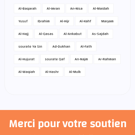
Al-Baqarah
Al-Imran
An-Nisa
Al-Maidah
Yusuf
Ibrahim
Al-Hijr
Al-Kahf
Maryam
Al-Hajj
Al-Qasas
Al-Ankabut
As-Sajdah
sourate Ya Sin
Ad-Dukhan
Al-Fath
Al-Hujurat
sourate Qaf
An-Najm
Ar-Rahman
Al-Waqiah
Al-Hashr
Al-Mulk
Merci pour votre soutien