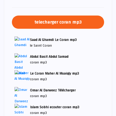
telecharger coran mp3
Saad Al Ghamdi Le Coran mp3
le Saint Coran
Abdul Basit Abdul Samad
coran mp3
Le Coran Maher Al Muaiqly mp3
coran mp3
Omar Al Darweez Télécharger
coran mp3
Islam Sobhi ecouter coran mp3
coran mp3