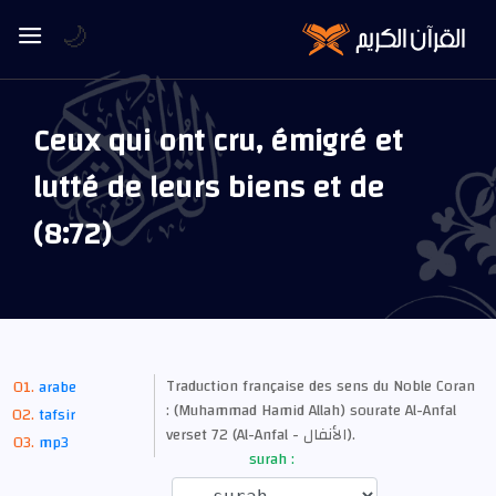
🌙
Ceux qui ont cru, émigré et
lutté de leurs biens et de
(8:72)
Traduction française des sens du Noble Coran
arabe
: (Muhammad Hamid Allah) sourate Al-Anfal
tafsir
verset 72 (Al-Anfal - الأنفال).
mp3
surah :