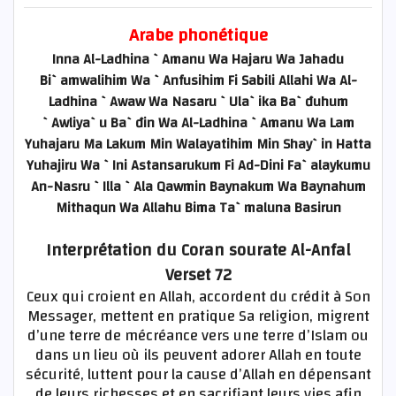
Arabe phonétique
Inna Al-Ladhina `Amanu Wa Hajaru Wa Jahadu
Bi`amwalihim Wa `Anfusihim Fi Sabili Allahi Wa Al-
Ladhina `Awaw Wa Nasaru `Ula`ika Ba`đuhum
`Awliya`u Ba`đin Wa Al-Ladhina `Amanu Wa Lam
Yuhajaru Ma Lakum Min Walayatihim Min Shay`in Hatta
Yuhajiru Wa `Ini Astansarukum Fi Ad-Dini Fa`alaykumu
An-Nasru `Illa `Ala Qawmin Baynakum Wa Baynahum
Mithaqun Wa Allahu Bima Ta`maluna Basirun
Interprétation du Coran sourate Al-Anfal
Verset 72
Ceux qui croient en Allah, accordent du crédit à Son
Messager, mettent en pratique Sa religion, migrent
d’une terre de mécréance vers une terre d’Islam ou
dans un lieu où ils peuvent adorer Allah en toute
sécurité, luttent pour la cause d’Allah en dépensant
de leurs richesses et en sacrifiant leurs vies afin