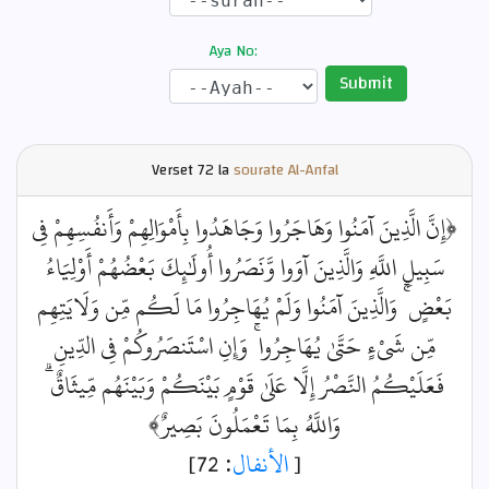
Aya No:
Submit
Verset
72 la
sourate Al-Anfal
﴿إِنَّ الَّذِينَ آمَنُوا وَهَاجَرُوا وَجَاهَدُوا بِأَمْوَالِهِمْ وَأَنفُسِهِمْ فِي
سَبِيلِ اللَّهِ وَالَّذِينَ آوَوا وَّنَصَرُوا أُولَٰئِكَ بَعْضُهُمْ أَوْلِيَاءُ
بَعْضٍ ۚ وَالَّذِينَ آمَنُوا وَلَمْ يُهَاجِرُوا مَا لَكُم مِّن وَلَايَتِهِم
مِّن شَيْءٍ حَتَّىٰ يُهَاجِرُوا ۚ وَإِنِ اسْتَنصَرُوكُمْ فِي الدِّينِ
فَعَلَيْكُمُ النَّصْرُ إِلَّا عَلَىٰ قَوْمٍ بَيْنَكُمْ وَبَيْنَهُم مِّيثَاقٌ ۗ
وَاللَّهُ بِمَا تَعْمَلُونَ بَصِيرٌ﴾
: 72]
الأنفال
[