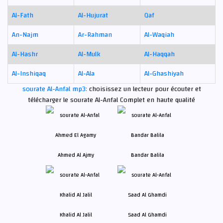
Al-Fath
Al-Hujurat
Qaf
An-Najm
Ar-Rahman
Al-Waqiah
Al-Hashr
Al-Mulk
Al-Haqqah
Al-Inshiqaq
Al-Ala
Al-Ghashiyah
sourate Al-Anfal mp3:
choisissez un lecteur pour écouter et
télécharger le sourate Al-Anfal Complet en haute qualité
Ahmed Al Ajmy
Bandar Balila
Khalid Al Jalil
Saad Al Ghamdi