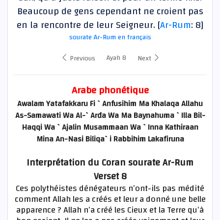
Beaucoup de gens cependant ne croient pas
en la rencontre de leur Seigneur. [
Ar-Rum
: 8]
sourate Ar-Rum en français
Ayah 8
Previous
Next
Arabe phonétique
Awalam Yatafakkaru Fi `Anfusihim Ma Khalaqa Allahu
As-Samawati Wa Al-`Arđa Wa Ma Baynahuma `Illa Bil-
Haqqi Wa `Ajalin Musammaan Wa `Inna Kathiraan
Mina An-Nasi Biliqa`i Rabbihim Lakafiruna
Interprétation du Coran sourate Ar-Rum
Verset 8
Ces polythéistes dénégateurs n’ont-ils pas médité
comment Allah les a créés et leur a donné une belle
apparence ? Allah n’a créé les Cieux et la Terre qu’à