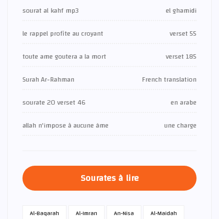
sourat al kahf mp3
el ghamidi
le rappel profite au croyant
verset 55
toute ame goutera a la mort
verset 185
Surah Ar-Rahman
French translation
sourate 20 verset 46
en arabe
allah n'impose à aucune âme
une charge
Sourates à lire
Al-Baqarah
Al-Imran
An-Nisa
Al-Maidah