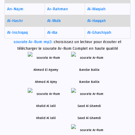
An-Najm
Ar-Rahman
Al-Waqiah
Al-Hashr
Al-Mulk
Al-Haqqah
Al-Inshiqaq
Al-Ala
Al-Ghashiyah
sourate Ar-Rum mp3:
choisissez un lecteur pour écouter et
télécharger le sourate Ar-Rum Complet en haute qualité
Ahmed Al Ajmy
Bandar Balila
Khalid Al Jalil
Saad Al Ghamdi