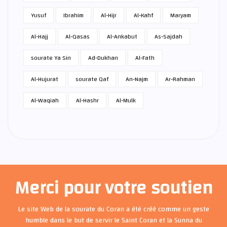
Yusuf
Ibrahim
Al-Hijr
Al-Kahf
Maryam
Al-Hajj
Al-Qasas
Al-Ankabut
As-Sajdah
sourate Ya Sin
Ad-Dukhan
Al-Fath
Al-Hujurat
sourate Qaf
An-Najm
Ar-Rahman
Al-Waqiah
Al-Hashr
Al-Mulk
Merci pour votre soutien
Le site Web de la sourate du Coran a été créé comme un geste
humble dans le but de servir le Saint Coran et la Sunna du