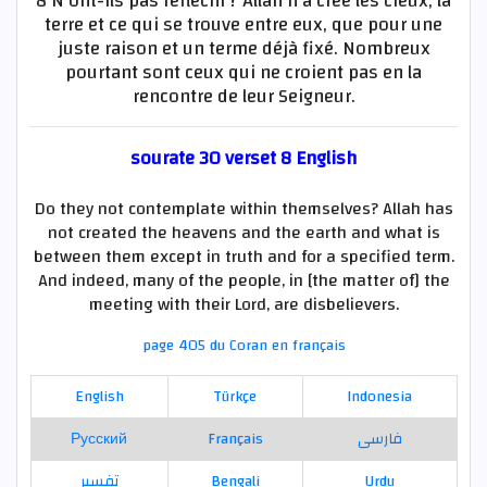
8 N’ont-ils pas réfléchi ? Allah n’a créé les cieux, la
terre et ce qui se trouve entre eux, que pour une
juste raison et un terme déjà fixé. Nombreux
pourtant sont ceux qui ne croient pas en la
rencontre de leur Seigneur.
sourate 30 verset 8 English
Do they not contemplate within themselves? Allah has
not created the heavens and the earth and what is
between them except in truth and for a specified term.
And indeed, many of the people, in [the matter of] the
meeting with their Lord, are disbelievers.
page 405 du Coran en français
English
Türkçe
Indonesia
Русский
Français
فارسی
تفسير
Bengali
Urdu