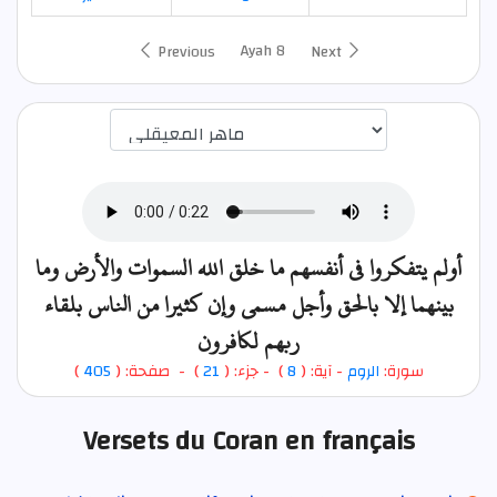
Ayah 8
Previous
Next
اختيار قارئ الآية
أولم يتفكروا في أنفسهم ما خلق الله السموات والأرض وما
بينهما إلا بالحق وأجل مسمى وإن كثيرا من الناس بلقاء
ربهم لكافرون
)
405
) - صفحة: (
21
- جزء: (
)
8
- آية: (
الروم
سورة:
Versets du Coran en français