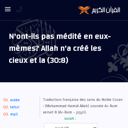
🌙
N'ont-ils pas médité en eux-
mêmes? Allah n'a créé les
cieux et la (30:8)
Traduction française des sens du Noble Coran
arabe
: (Muhammad Hamid Allah) sourate Ar-Rum
tafsir
verset 8 (Ar-Rum - الروم).
mp3
surah :