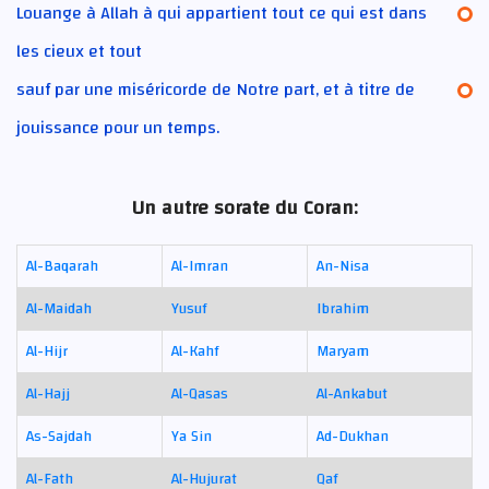
Louange à Allah à qui appartient tout ce qui est dans
les cieux et tout
sauf par une miséricorde de Notre part, et à titre de
jouissance pour un temps.
Un autre sorate du Coran:
Al-Baqarah
Al-Imran
An-Nisa
Al-Maidah
Yusuf
Ibrahim
Al-Hijr
Al-Kahf
Maryam
Al-Hajj
Al-Qasas
Al-Ankabut
As-Sajdah
Ya Sin
Ad-Dukhan
Al-Fath
Al-Hujurat
Qaf