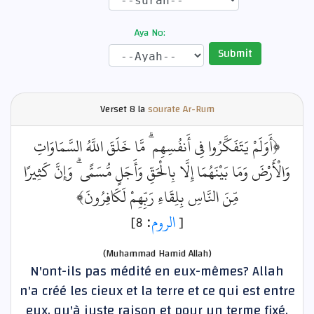
Aya No:
Submit
Verset
8 la
sourate Ar-Rum
﴿أَوَلَمْ يَتَفَكَّرُوا فِي أَنفُسِهِم ۗ مَّا خَلَقَ اللَّهُ السَّمَاوَاتِ
وَالْأَرْضَ وَمَا بَيْنَهُمَا إِلَّا بِالْحَقِّ وَأَجَلٍ مُّسَمًّى ۗ وَإِنَّ كَثِيرًا
مِّنَ النَّاسِ بِلِقَاءِ رَبِّهِمْ لَكَافِرُونَ﴾
: 8]
الروم
[
(Muhammad Hamid Allah)
N'ont-ils pas médité en eux-mêmes? Allah
n'a créé les cieux et la terre et ce qui est entre
eux, qu'à juste raison et pour un terme fixé.