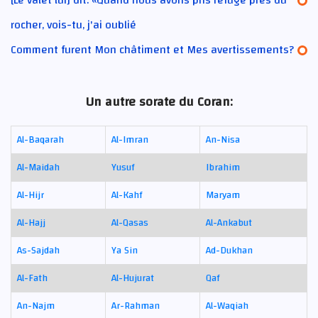
rocher, vois-tu, j'ai oublié
Comment furent Mon châtiment et Mes avertissements?
Un autre sorate du Coran:
Al-Baqarah
Al-Imran
An-Nisa
Al-Maidah
Yusuf
Ibrahim
Al-Hijr
Al-Kahf
Maryam
Al-Hajj
Al-Qasas
Al-Ankabut
As-Sajdah
Ya Sin
Ad-Dukhan
Al-Fath
Al-Hujurat
Qaf
An-Najm
Ar-Rahman
Al-Waqiah