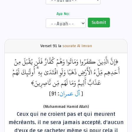
Aya No:
Submit
Verset
91 la
sourate Al Imran
﴿إِنَّ الَّذِينَ كَفَرُوا وَمَاتُوا وَهُمْ كُفَّارٌ فَلَن يُقْبَلَ مِنْ
أَحَدِهِم مِّلْءُ الْأَرْضِ ذَهَبًا وَلَوِ افْتَدَىٰ بِهِ ۗ أُولَٰئِكَ لَهُمْ
عَذَابٌ أَلِيمٌ وَمَا لَهُم مِّن نَّاصِرِينَ﴾
: 91]
آل عمران
[
(Muhammad Hamid Allah)
Ceux qui ne croient pas et qui meurent
mécréants, il ne sera jamais accepté, d'aucun
d'eux de se racheter même si pour cela il