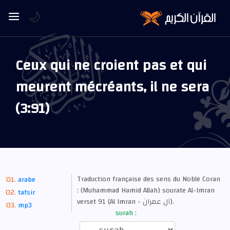
🌙
Ceux qui ne croient pas et qui
meurent mécréants, il ne sera
(3:91)
Traduction française des sens du Noble Coran
arabe
: (Muhammad Hamid Allah) sourate Al-Imran
tafsir
verset 91 (Al Imran - آل عمران).
mp3
surah :