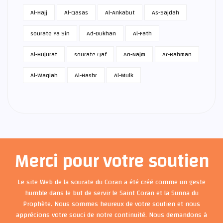
Al-Hajj
Al-Qasas
Al-Ankabut
As-Sajdah
sourate Ya Sin
Ad-Dukhan
Al-Fath
Al-Hujurat
sourate Qaf
An-Najm
Ar-Rahman
Al-Waqiah
Al-Hashr
Al-Mulk
Merci pour votre soutien
Le site Web de la sourate du Coran a été créé comme un geste
humble dans le but de servir le Saint Coran et la Sunna du
Prophète. Nous sommes heureux de votre soutien et nous
apprécions votre souci de notre continuité. Nous demandons à