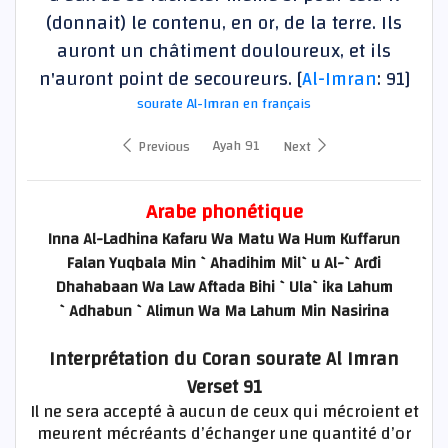
(donnait) le contenu, en or, de la terre. Ils
auront un châtiment douloureux, et ils
n'auront point de secoureurs. [
Al-Imran
: 91]
sourate Al-Imran en français
Ayah 91
Previous
Next
Arabe phonétique
Inna Al-Ladhina Kafaru Wa Matu Wa Hum Kuffarun
Falan Yuqbala Min `Ahadihim Mil`u Al-`Arđi
Dhahabaan Wa Law Aftada Bihi `Ula`ika Lahum
`Adhabun `Alimun Wa Ma Lahum Min Nasirina
Interprétation du Coran sourate Al Imran
Verset 91
Il ne sera accepté à aucun de ceux qui mécroient et
meurent mécréants d’échanger une quantité d’or