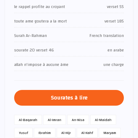
le rappel profite au croyant
verset 55
toute ame goutera a la mort
verset 185
Surah Ar-Rahman
French translation
sourate 20 verset 46
en arabe
allah n'impose à aucune âme
une charge
Sourates à lire
Al-Baqarah
Al-Imran
An-Nisa
Al-Maidah
Yusuf
Ibrahim
Al-Hijr
Al-Kahf
Maryam