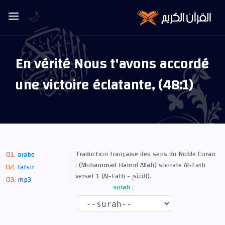
🌙
En vérité Nous t'avons accordé
une victoire éclatante, (48:1)
Traduction française des sens du Noble Coran
arabe
: (Muhammad Hamid Allah) sourate Al-Fath
tafsir
verset 1 (Al-Fath - الفتح).
mp3
surah :