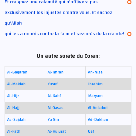
Et craignez une calamité qui n'affligera pas
exclusivement les injustes d'entre vous. Et sachez
qu'Allah
qui les a nourris contre la faim et rassurés de la crainte!
Un autre sorate du Coran:
Al-Baqarah
Al-Imran
An-Nisa
Al-Maidah
Yusuf
Ibrahim
Al-Hijr
Al-Kahf
Maryam
Al-Hajj
Al-Qasas
Al-Ankabut
As-Sajdah
Ya Sin
Ad-Dukhan
Al-Fath
Al-Hujurat
Qaf