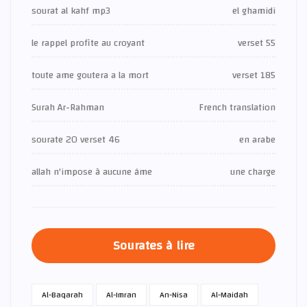
sourat al kahf mp3
el ghamidi
le rappel profite au croyant
verset 55
toute ame goutera a la mort
verset 185
Surah Ar-Rahman
French translation
sourate 20 verset 46
en arabe
allah n'impose à aucune âme
une charge
Sourates à lire
Al-Baqarah
Al-Imran
An-Nisa
Al-Maidah