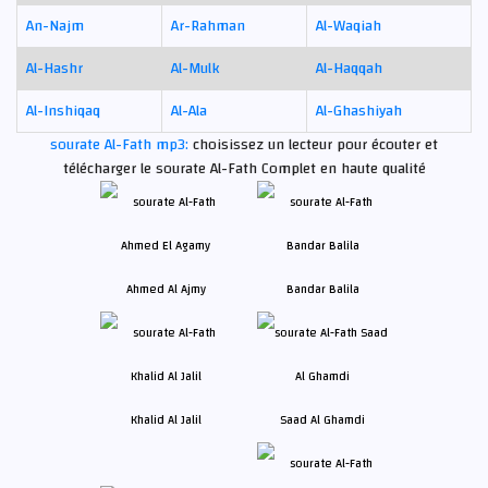
An-Najm
Ar-Rahman
Al-Waqiah
Al-Hashr
Al-Mulk
Al-Haqqah
Al-Inshiqaq
Al-Ala
Al-Ghashiyah
sourate Al-Fath mp3:
choisissez un lecteur pour écouter et
télécharger le sourate Al-Fath Complet en haute qualité
Ahmed Al Ajmy
Bandar Balila
Khalid Al Jalil
Saad Al Ghamdi