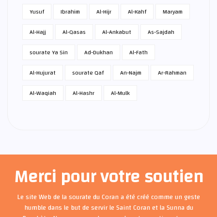
Yusuf
Ibrahim
Al-Hijr
Al-Kahf
Maryam
Al-Hajj
Al-Qasas
Al-Ankabut
As-Sajdah
sourate Ya Sin
Ad-Dukhan
Al-Fath
Al-Hujurat
sourate Qaf
An-Najm
Ar-Rahman
Al-Waqiah
Al-Hashr
Al-Mulk
Merci pour votre soutien
Le site Web de la sourate du Coran a été créé comme un geste
humble dans le but de servir le Saint Coran et la Sunna du