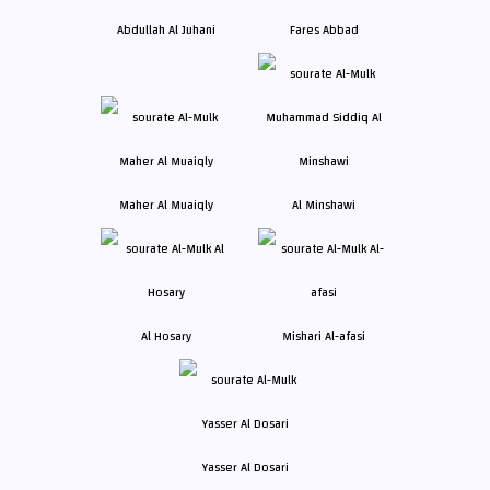
Abdullah Al Juhani
Fares Abbad
Maher Al Muaiqly
Al Minshawi
Al Hosary
Mishari Al-afasi
Yasser Al Dosari