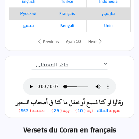
English
Türkçe
Indonesia
Русский
Français
فارسی
تفسير
Bengali
Urdu
Ayah 10
Previous
Next
اختيار قارئ الآية
وقالوا لو كنا نسمع أو نعقل ما كنا في أصحاب السعير
)
562
) - صفحة: (
29
- جزء: (
)
10
- آية: (
الملك
سورة:
Versets du Coran en français