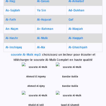
Al-Hajj
Al-Qasas
Al-Ankabut
As-Sajdah
Ya Sin
Ad-Dukhan
Al-Fath
Al-Hujurat
Qaf
An-Najm
Ar-Rahman
Al-Waqiah
Al-Hashr
Al-Mulk
Al-Haqqah
Al-Inshiqaq
Al-Ala
Al-Ghashiyah
sourate Al-Mulk mp3:
choisissez un lecteur pour écouter et
télécharger le sourate Al-Mulk Complet en haute qualité
Ahmed Al Ajmy
Bandar Balila