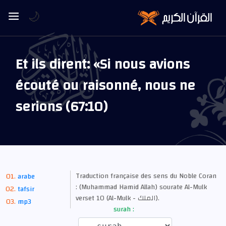
🌙
Et ils dirent: «Si nous avions
écouté ou raisonné, nous ne
serions (67:10)
Traduction française des sens du Noble Coran
arabe
: (Muhammad Hamid Allah) sourate Al-Mulk
tafsir
verset 10 (Al-Mulk - الملك).
mp3
surah :