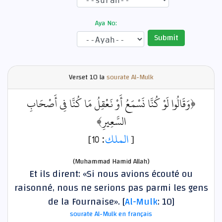
Aya No:
Submit
Verset
10 la
sourate Al-Mulk
﴿وَقَالُوا لَوْ كُنَّا نَسْمَعُ أَوْ نَعْقِلُ مَا كُنَّا فِي أَصْحَابِ
السَّعِيرِ﴾
: 10]
الملك
[
(Muhammad Hamid Allah)
Et ils dirent: «Si nous avions écouté ou
raisonné, nous ne serions pas parmi les gens
de la Fournaise». [
Al-Mulk
: 10]
sourate Al-Mulk en français