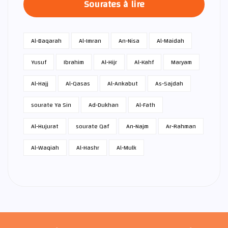
Sourates à lire
Al-Baqarah
Al-Imran
An-Nisa
Al-Maidah
Yusuf
Ibrahim
Al-Hijr
Al-Kahf
Maryam
Al-Hajj
Al-Qasas
Al-Ankabut
As-Sajdah
sourate Ya Sin
Ad-Dukhan
Al-Fath
Al-Hujurat
sourate Qaf
An-Najm
Ar-Rahman
Al-Waqiah
Al-Hashr
Al-Mulk