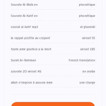
Sourate Al-Mulk en
phonétique
Sourate Al-Kahf en
phonétique
sourat al kahf mp3
el ghamidi
le rappel profite au croyant
verset 55
toute ame goutera a la mort
verset 185
Surah Ar-Rahman
French translation
sourate 20 verset 46
en arabe
allah n'impose à aucune âme
une charge